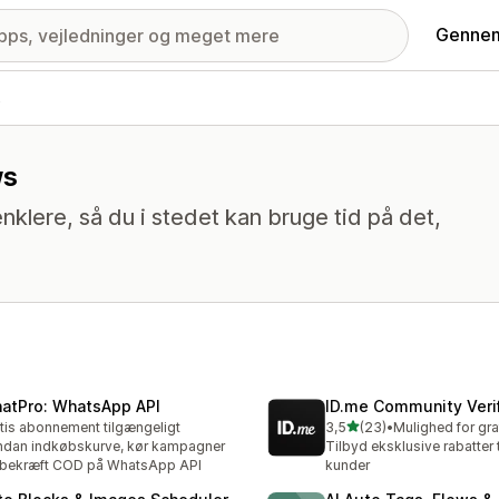
Gennem
s
ws
nklere, så du i stedet kan bruge tid på det,
atPro: WhatsApp API
ID.me Community Verif
ud af 5 stjerner
tis abonnement tilgængeligt
3,5
(23)
•
23 anmeldelser i alt
dan indkøbskurve, kør kampagner
Tilbyd eksklusive rabatter t
 bekræft COD på WhatsApp API
kunder