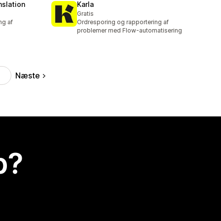
nslation
Karla
Gratis
ng af
Ordresporing og rapportering af
problemer med Flow-automatisering
Næste
p?