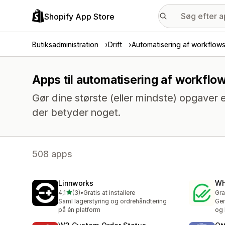
Shopify App Store
Butiksadministration
Drift
Automatisering af workflow
Apps til automatisering af workflo
Gør dine største (eller mindste) opgaver e
der betyder noget.
508 apps
Linnworks
Wh
ud af 5 stjerner
4,1
(3)
•
Gratis at installere
Gra
3 anmeldelser i alt
Saml lagerstyring og ordrehåndtering
Gen
på én platform
og