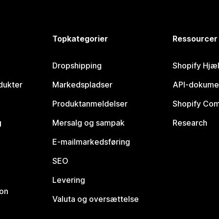
Topkategorier
Ressourcer
Dropshipping
Shopify Hjæ
dukter
Markedspladser
API-dokume
Produktanmeldelser
Shopify Co
g
Mersalg og sampak
Research
E-mailmarkedsføring
SEO
Levering
ion
Valuta og oversættelse