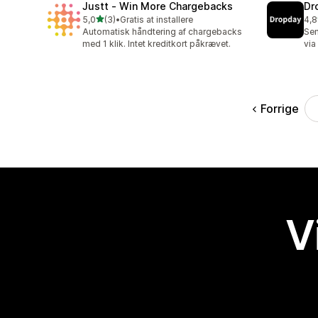
Justt ‑ Win More Chargebacks
Dr
ud af 5 stjerner
5,0
(3)
•
Gratis at installere
4,8
3 anmeldelser i alt
4 a
Automatisk håndtering af chargebacks
Sen
med 1 klik. Intet kreditkort påkrævet.
via
Forrige
V