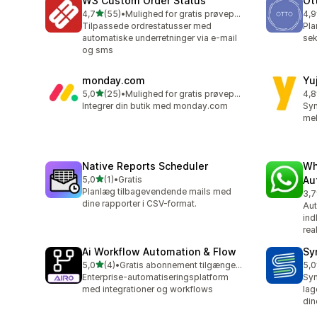
W3 Custom Order Status
Ot
ud af 5 stjerner
4,7
(55)
•
Mulighed for gratis prøveperiode
4,9
55 anmeldelser i alt
22 
Tilpassede ordrestatusser med
Pla
automatiske underretninger via e-mail
sek
og sms
monday.com
Yu
ud af 5 stjerner
5,0
(25)
•
Mulighed for gratis prøveperiode
4,8
25 anmeldelser i alt
8 a
Integrer din butik med monday.com
Syn
mel
Native Reports Scheduler
Wh
ud af 5 stjerner
5,0
(1)
•
Gratis
Au
1 anmeldelser i alt
Planlæg tilbagevendende mails med
3,7
3 a
dine rapporter i CSV-format.
Aut
ind
rea
Ai Workflow Automation & Flow
Sy
ud af 5 stjerner
5,0
(4)
•
Gratis abonnement tilgængeligt
5,0
4 anmeldelser i alt
2 a
Enterprise-automatiseringsplatform
Syn
med integrationer og workflows
lag
din