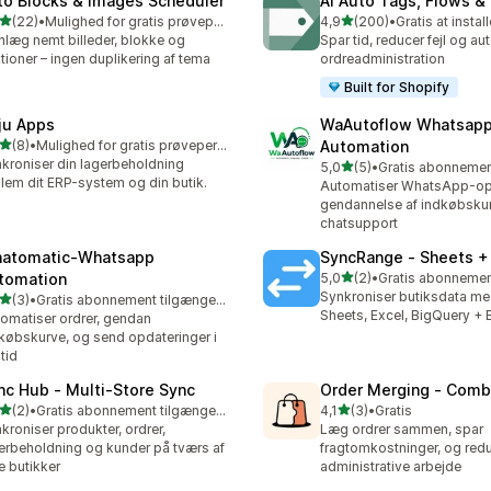
to Blocks & Images Scheduler
AI Auto Tags, Flows 
ud af 5 stjerner
ud af 5 stjerner
(22)
•
Mulighed for gratis prøveperiode
4,9
(200)
•
Gratis at instal
anmeldelser i alt
200 anmeldelser i alt
nlæg nemt billeder, blokke og
Spar tid, reducer fejl og au
tioner – ingen duplikering af tema
ordreadministration
Built for Shopify
ju Apps
WaAutoflow Whatsap
ud af 5 stjerner
(8)
•
Mulighed for gratis prøveperiode
Automation
nmeldelser i alt
kroniser din lagerbeholdning
ud af 5 stjerner
5,0
(5)
•
5 anmeldelser i alt
lem dit ERP-system og din butik.
Automatiser WhatsApp-opd
gendannelse af indkøbsku
chatsupport
atomatic‑Whatsapp
SyncRange ‑ Sheets +
ud af 5 stjerner
tomation
5,0
(2)
•
2 anmeldelser i alt
Synkroniser butiksdata m
ud af 5 stjerner
(3)
•
Gratis abonnement tilgængeligt
nmeldelser i alt
Sheets, Excel, BigQuery + 
omatiser ordrer, gendan
købskurve, og send opdateringer i
ltid
nc Hub ‑ Multi‑Store Sync
Order Merging ‑ Comb
ud af 5 stjerner
ud af 5 stjerner
(2)
•
Gratis abonnement tilgængeligt
4,1
(3)
•
Gratis
nmeldelser i alt
3 anmeldelser i alt
kroniser produkter, ordrer,
Læg ordrer sammen, spar
erbeholdning og kunder på tværs af
fragtomkostninger, og redu
e butikker
administrative arbejde