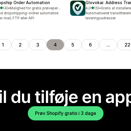
opship Order Automation
Glovokai: Address Tra
ud af 5 stjerner
ud af 5 stjerner
(4)
•
Mulighed for gratis prøveperiode
4,0
(5)
•
Gratis at installere
nmeldelser i alt
5 anmeldelser i alt
d dropshipping-ordrer automatisk
Automatiseret translittereri
 e-mail, FTP eller API
leveringsadresser
1
2
3
4
5
6
…
22
il du tilføje en ap
Prøv Shopify gratis i 3 dage