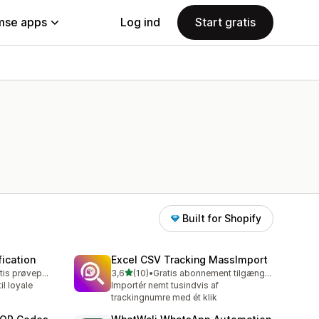
se apps
Log ind
Start gratis
Built for Shopify
ication
Excel CSV Tracking MassImport
ud af 5 stjerner
Mulighed for gratis prøveperiode
3,6
(10)
•
Gratis abonnement tilgængeligt
10 anmeldelser i alt
il loyale
Importér nemt tusindvis af
trackingnumre med ét klik