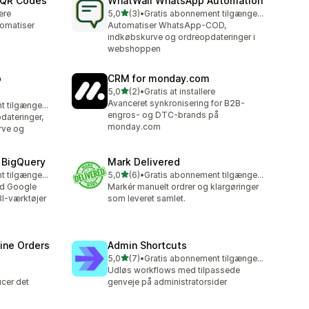
& QR Codes
WhatWali WhatsApp Automation
ud af 5 stjerner
lere
5,0
(3)
•
Gratis abonnement tilgængeligt
3 anmeldelser i alt
tomatiser
Automatiser WhatsApp-COD,
indkøbskurve og ordreopdateringer i
webshoppen
p
CRM for monday.com
ud af 5 stjerner
5,0
(2)
•
Gratis at installere
2 anmeldelser i alt
Avanceret synkronisering for B2B-
Gratis abonnement tilgængeligt
engros- og DTC-brands på
ateringer,
monday.com
rve og
 BigQuery
Mark Delivered
ud af 5 stjerner
Gratis abonnement tilgængeligt
5,0
(6)
•
Gratis abonnement tilgængeligt
6 anmeldelser i alt
ed Google
Markér manuelt ordrer og klargøringer
BI-værktøjer
som leveret samlet.
ine Orders
Admin Shortcuts
ud af 5 stjerner
5,0
(7)
•
Gratis abonnement tilgængeligt
7 anmeldelser i alt
Udløs workflows med tilpassede
cer det
genveje på administratorsider