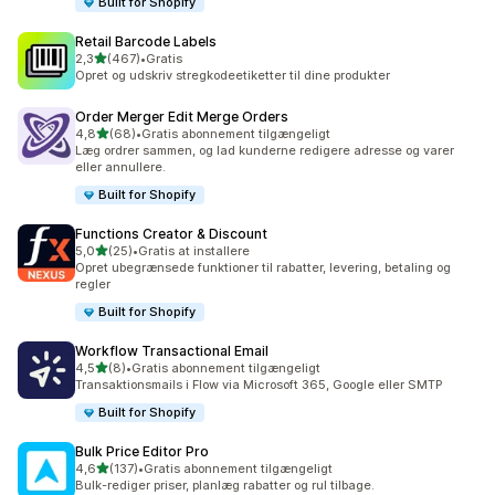
Built for Shopify
Retail Barcode Labels
ud af 5 stjerner
2,3
(467)
•
Gratis
467 anmeldelser i alt
Opret og udskriv stregkodeetiketter til dine produkter
Order Merger Edit Merge Orders
ud af 5 stjerner
4,8
(68)
•
Gratis abonnement tilgængeligt
68 anmeldelser i alt
Læg ordrer sammen, og lad kunderne redigere adresse og varer
eller annullere.
Built for Shopify
Functions Creator & Discount
ud af 5 stjerner
5,0
(25)
•
Gratis at installere
25 anmeldelser i alt
Opret ubegrænsede funktioner til rabatter, levering, betaling og
regler
Built for Shopify
Workflow Transactional Email
ud af 5 stjerner
4,5
(8)
•
Gratis abonnement tilgængeligt
8 anmeldelser i alt
Transaktionsmails i Flow via Microsoft 365, Google eller SMTP
Built for Shopify
Bulk Price Editor Pro
ud af 5 stjerner
4,6
(137)
•
Gratis abonnement tilgængeligt
137 anmeldelser i alt
Bulk-rediger priser, planlæg rabatter og rul tilbage.