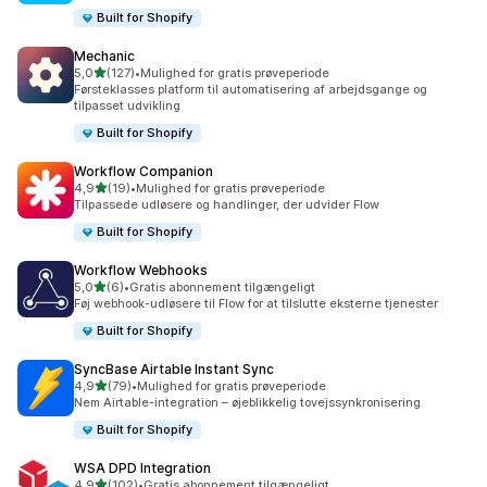
Built for Shopify
Mechanic
ud af 5 stjerner
5,0
(127)
•
Mulighed for gratis prøveperiode
127 anmeldelser i alt
Førsteklasses platform til automatisering af arbejdsgange og
tilpasset udvikling
Built for Shopify
Workflow Companion
ud af 5 stjerner
4,9
(19)
•
Mulighed for gratis prøveperiode
19 anmeldelser i alt
Tilpassede udløsere og handlinger, der udvider Flow
Built for Shopify
Workflow Webhooks
ud af 5 stjerner
5,0
(6)
•
Gratis abonnement tilgængeligt
6 anmeldelser i alt
Føj webhook-udløsere til Flow for at tilslutte eksterne tjenester
Built for Shopify
SyncBase Airtable Instant Sync
ud af 5 stjerner
4,9
(79)
•
Mulighed for gratis prøveperiode
79 anmeldelser i alt
Nem Airtable-integration – øjeblikkelig tovejssynkronisering
Built for Shopify
WSA DPD Integration
ud af 5 stjerner
4,9
(102)
•
Gratis abonnement tilgængeligt