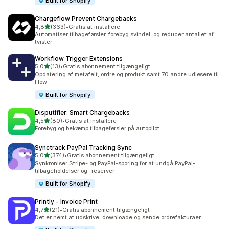
Built for Shopify
Chargeflow Prevent Chargebacks
ud af 5 stjerner
4,8
(363)
•
Gratis at installere
363 anmeldelser i alt
Automatiser tilbageførsler, forebyg svindel, og reducer antallet af
tvister
Workflow Trigger Extensions
ud af 5 stjerner
5,0
(13)
•
Gratis abonnement tilgængeligt
13 anmeldelser i alt
Opdatering af metafelt, ordre og produkt samt 70 andre udløsere til
Flow
Built for Shopify
Disputifier: Smart Chargebacks
ud af 5 stjerner
4,5
(80)
•
Gratis at installere
80 anmeldelser i alt
Forebyg og bekæmp tilbageførsler på autopilot
Synctrack PayPal Tracking Sync
ud af 5 stjerner
5,0
(374)
•
Gratis abonnement tilgængeligt
374 anmeldelser i alt
Synkroniser Stripe- og PayPal-sporing for at undgå PayPal-
tilbageholdelser og -reserver
Built for Shopify
Printly ‑ Invoice Print
ud af 5 stjerner
4,7
(21)
•
Gratis abonnement tilgængeligt
21 anmeldelser i alt
Det er nemt at udskrive, downloade og sende ordrefakturaer.