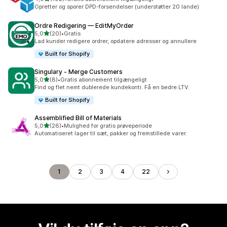
102 anmeldelser i alt
Opretter og sporer DPD-forsendelser (understøtter 20 lande)
Ordre Redigering — EditMyOrder
ud af 5 stjerner
5,0
(20)
•
Gratis
20 anmeldelser i alt
Lad kunder redigere ordrer, opdatere adresser og annullere
Built for Shopify
Singulary ‑ Merge Customers
ud af 5 stjerner
5,0
(8)
•
Gratis abonnement tilgængeligt
8 anmeldelser i alt
Find og flet nemt dublerede kundekonti. Få en bedre LTV.
Built for Shopify
Assemblified Bill of Materials
ud af 5 stjerner
5,0
(26)
•
Mulighed for gratis prøveperiode
26 anmeldelser i alt
Automatiseret lager til sæt, pakker og fremstillede varer.
1
2
3
4
22