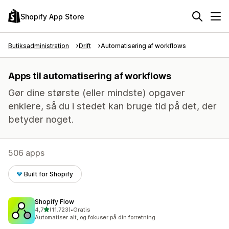
Shopify App Store
Butiksadministration
Drift
Automatisering af workflows
Apps til automatisering af workflows
Gør dine største (eller mindste) opgaver
enklere, så du i stedet kan bruge tid på det, der
betyder noget.
506 apps
Built for Shopify
Shopify Flow
ud af 5 stjerner
4,7
(11.723)
•
Gratis
11723 anmeldelser i alt
Automatiser alt, og fokuser på din forretning