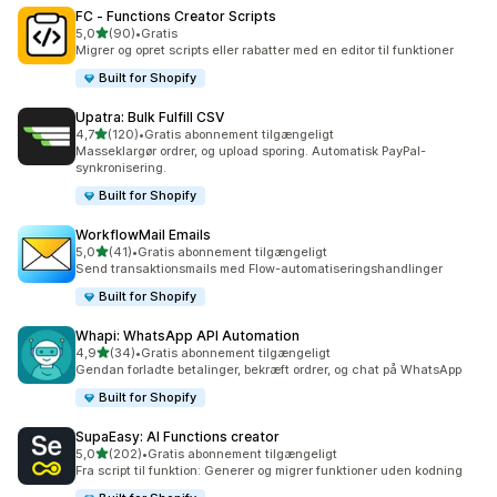
FC ‑ Functions Creator Scripts
ud af 5 stjerner
5,0
(90)
•
Gratis
90 anmeldelser i alt
Migrer og opret scripts eller rabatter med en editor til funktioner
Built for Shopify
Upatra: Bulk Fulfill CSV
ud af 5 stjerner
4,7
(120)
•
Gratis abonnement tilgængeligt
120 anmeldelser i alt
Masseklargør ordrer, og upload sporing. Automatisk PayPal-
synkronisering.
Built for Shopify
WorkflowMail Emails
ud af 5 stjerner
5,0
(41)
•
Gratis abonnement tilgængeligt
41 anmeldelser i alt
Send transaktionsmails med Flow-automatiseringshandlinger
Built for Shopify
Whapi: WhatsApp API Automation
ud af 5 stjerner
4,9
(34)
•
Gratis abonnement tilgængeligt
34 anmeldelser i alt
Gendan forladte betalinger, bekræft ordrer, og chat på WhatsApp
Built for Shopify
SupaEasy: AI Functions creator
ud af 5 stjerner
5,0
(202)
•
Gratis abonnement tilgængeligt
202 anmeldelser i alt
Fra script til funktion: Generer og migrer funktioner uden kodning