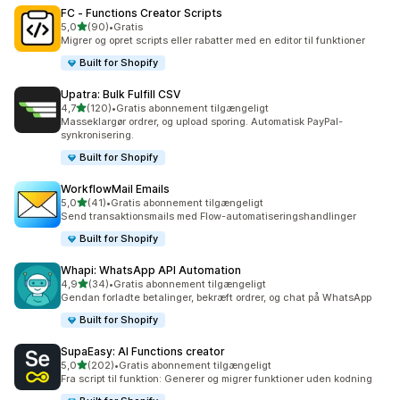
FC ‑ Functions Creator Scripts
ud af 5 stjerner
5,0
(90)
•
Gratis
90 anmeldelser i alt
Migrer og opret scripts eller rabatter med en editor til funktioner
Built for Shopify
Upatra: Bulk Fulfill CSV
ud af 5 stjerner
4,7
(120)
•
Gratis abonnement tilgængeligt
120 anmeldelser i alt
Masseklargør ordrer, og upload sporing. Automatisk PayPal-
synkronisering.
Built for Shopify
WorkflowMail Emails
ud af 5 stjerner
5,0
(41)
•
Gratis abonnement tilgængeligt
41 anmeldelser i alt
Send transaktionsmails med Flow-automatiseringshandlinger
Built for Shopify
Whapi: WhatsApp API Automation
ud af 5 stjerner
4,9
(34)
•
Gratis abonnement tilgængeligt
34 anmeldelser i alt
Gendan forladte betalinger, bekræft ordrer, og chat på WhatsApp
Built for Shopify
SupaEasy: AI Functions creator
ud af 5 stjerner
5,0
(202)
•
Gratis abonnement tilgængeligt
202 anmeldelser i alt
Fra script til funktion: Generer og migrer funktioner uden kodning