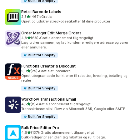
Built for Shopify
Retail Barcode Labels
ud af 5 stjerner
2,3
(467)
•
Gratis
467 anmeldelser i alt
Opret og udskriv stregkodeetiketter til dine produkter
Order Merger Edit Merge Orders
ud af 5 stjerner
4,8
(68)
•
Gratis abonnement tilgængeligt
68 anmeldelser i alt
Læg ordrer sammen, og lad kunderne redigere adresse og varer
eller annullere.
Built for Shopify
Functions Creator & Discount
ud af 5 stjerner
5,0
(25)
•
Gratis at installere
25 anmeldelser i alt
Opret ubegrænsede funktioner til rabatter, levering, betaling og
regler
Built for Shopify
Workflow Transactional Email
ud af 5 stjerner
4,5
(8)
•
Gratis abonnement tilgængeligt
8 anmeldelser i alt
Transaktionsmails i Flow via Microsoft 365, Google eller SMTP
Built for Shopify
Bulk Price Editor Pro
ud af 5 stjerner
4,6
(137)
•
Gratis abonnement tilgængeligt
137 anmeldelser i alt
Bulk-rediger priser, planlæg rabatter og rul tilbage.