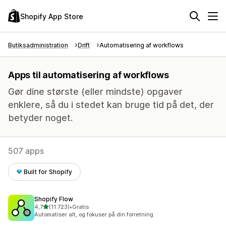
Shopify App Store
Butiksadministration
Drift
Automatisering af workflows
Apps til automatisering af workflows
Gør dine største (eller mindste) opgaver
enklere, så du i stedet kan bruge tid på det, der
betyder noget.
507 apps
Built for Shopify
Shopify Flow
ud af 5 stjerner
4,7
(11.723)
•
Gratis
11723 anmeldelser i alt
Automatiser alt, og fokuser på din forretning