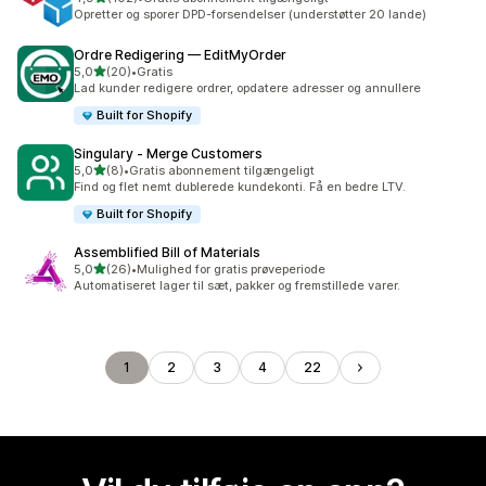
102 anmeldelser i alt
Opretter og sporer DPD-forsendelser (understøtter 20 lande)
Ordre Redigering — EditMyOrder
ud af 5 stjerner
5,0
(20)
•
Gratis
20 anmeldelser i alt
Lad kunder redigere ordrer, opdatere adresser og annullere
Built for Shopify
Singulary ‑ Merge Customers
ud af 5 stjerner
5,0
(8)
•
Gratis abonnement tilgængeligt
8 anmeldelser i alt
Find og flet nemt dublerede kundekonti. Få en bedre LTV.
Built for Shopify
Assemblified Bill of Materials
ud af 5 stjerner
5,0
(26)
•
Mulighed for gratis prøveperiode
26 anmeldelser i alt
Automatiseret lager til sæt, pakker og fremstillede varer.
1
2
3
4
22