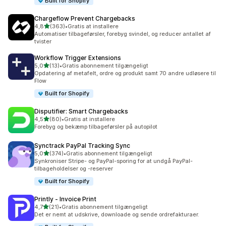
Built for Shopify
Chargeflow Prevent Chargebacks
ud af 5 stjerner
4,8
(363)
•
Gratis at installere
363 anmeldelser i alt
Automatiser tilbageførsler, forebyg svindel, og reducer antallet af
tvister
Workflow Trigger Extensions
ud af 5 stjerner
5,0
(13)
•
Gratis abonnement tilgængeligt
13 anmeldelser i alt
Opdatering af metafelt, ordre og produkt samt 70 andre udløsere til
Flow
Built for Shopify
Disputifier: Smart Chargebacks
ud af 5 stjerner
4,5
(80)
•
Gratis at installere
80 anmeldelser i alt
Forebyg og bekæmp tilbageførsler på autopilot
Synctrack PayPal Tracking Sync
ud af 5 stjerner
5,0
(374)
•
Gratis abonnement tilgængeligt
374 anmeldelser i alt
Synkroniser Stripe- og PayPal-sporing for at undgå PayPal-
tilbageholdelser og -reserver
Built for Shopify
Printly ‑ Invoice Print
ud af 5 stjerner
4,7
(21)
•
Gratis abonnement tilgængeligt
21 anmeldelser i alt
Det er nemt at udskrive, downloade og sende ordrefakturaer.