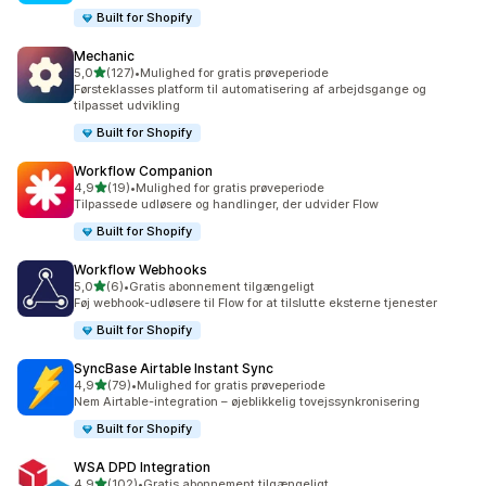
Built for Shopify
Mechanic
ud af 5 stjerner
5,0
(127)
•
Mulighed for gratis prøveperiode
127 anmeldelser i alt
Førsteklasses platform til automatisering af arbejdsgange og
tilpasset udvikling
Built for Shopify
Workflow Companion
ud af 5 stjerner
4,9
(19)
•
Mulighed for gratis prøveperiode
19 anmeldelser i alt
Tilpassede udløsere og handlinger, der udvider Flow
Built for Shopify
Workflow Webhooks
ud af 5 stjerner
5,0
(6)
•
Gratis abonnement tilgængeligt
6 anmeldelser i alt
Føj webhook-udløsere til Flow for at tilslutte eksterne tjenester
Built for Shopify
SyncBase Airtable Instant Sync
ud af 5 stjerner
4,9
(79)
•
Mulighed for gratis prøveperiode
79 anmeldelser i alt
Nem Airtable-integration – øjeblikkelig tovejssynkronisering
Built for Shopify
WSA DPD Integration
ud af 5 stjerner
4,9
(102)
•
Gratis abonnement tilgængeligt