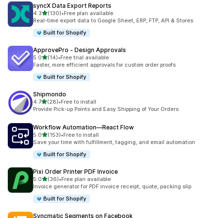
syncX Data Export Reports
별 5개 중
4.3
(130)
•
Free plan available
총 리뷰 130개
Real-time export data to Google Sheet, ERP, FTP, API & Stores
Built for Shopify
ApprovePro ‑ Design Approvals
별 5개 중
5.0
(14)
•
Free trial available
총 리뷰 14개
Faster, more efficient approvals for custom order proofs
Built for Shopify
Shipmondo
별 5개 중
4.7
(28)
•
Free to install
총 리뷰 28개
Provide Pick-up Points and Easy Shipping of Your Orders
Workflow Automation—React Flow
별 5개 중
5.0
(153)
•
Free to install
총 리뷰 153개
Save your time with fulfillment, tagging, and email automation
Built for Shopify
Pixi Order Printer PDF Invoice
별 5개 중
5.0
(36)
•
Free plan available
총 리뷰 36개
Invoice generator for PDF invoice receipt, quote, packing slip
Built for Shopify
Syncmatic Segments on Facebook