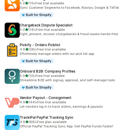
별 5개 중
5.0
(11)
•
Free trial available
총 리뷰 11개
Sync Customer Segments to Facebook, Klaviyo, Google & TikTok
Built for Shopify
Chargeback Dispute Specialist
별 5개 중
5.0
(14)
•
Free trial available
총 리뷰 14개
Fight, prevent, recover chargebacks & fraud losses hands-free
Pickify ‑ Orders Picklist
별 5개 중
4.8
(28)
•
Free trial available
총 리뷰 28개
Effortlessly manage orders with our pick list app
Built for Shopify
Onboard B2B: Company Profiles
별 5개 중
5.0
(12)
•
Free trial available
총 리뷰 12개
Streamline B2B with signup, approval, and self-manage tools
Built for Shopify
Vendor Payout ‑ Consignment
별 5개 중
4.9
(44)
•
Free trial available
총 리뷰 44개
Let vendors log in to track orders, earnings & payouts
TrackiPal PayPal Tracking Sync
별 5개 중
4.6
(88)
•
Free plan available
총 리뷰 88개
Official PayPal Tracking Sync App: Get PayPal Funds Faster!