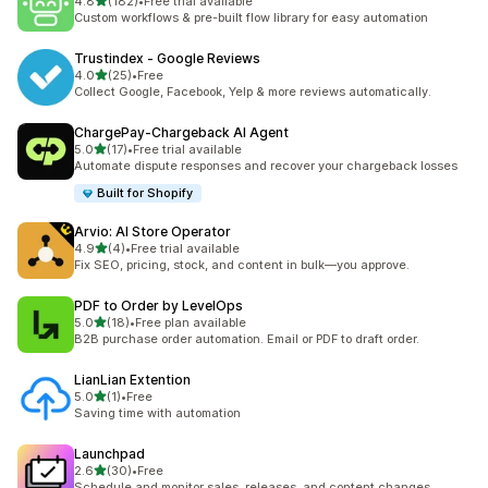
별 5개 중
4.8
(182)
•
Free trial available
총 리뷰 182개
Custom workflows & pre-built flow library for easy automation
Trustindex ‑ Google Reviews
별 5개 중
4.0
(25)
•
Free
총 리뷰 25개
Collect Google, Facebook, Yelp & more reviews automatically.
ChargePay‑Chargeback AI Agent
별 5개 중
5.0
(17)
•
Free trial available
총 리뷰 17개
Automate dispute responses and recover your chargeback losses
Built for Shopify
Arvio: AI Store Operator
별 5개 중
4.9
(4)
•
Free trial available
총 리뷰 4개
Fix SEO, pricing, stock, and content in bulk—you approve.
PDF to Order by LevelOps
별 5개 중
5.0
(18)
•
Free plan available
총 리뷰 18개
B2B purchase order automation. Email or PDF to draft order.
LianLian Extention
별 5개 중
5.0
(1)
•
Free
총 리뷰 1개
Saving time with automation
Launchpad
별 5개 중
2.6
(30)
•
Free
총 리뷰 30개
Schedule and monitor sales, releases, and content changes.