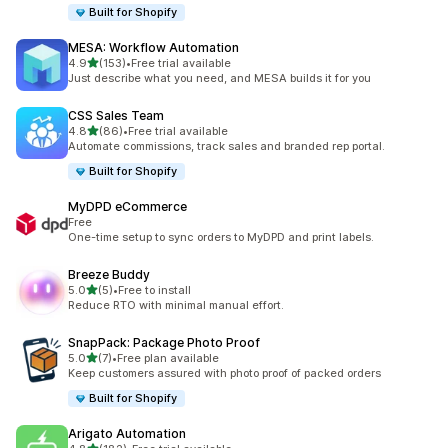
Built for Shopify
MESA: Workflow Automation
별 5개 중
4.9
(153)
•
Free trial available
총 리뷰 153개
Just describe what you need, and MESA builds it for you
CSS Sales Team
별 5개 중
4.8
(86)
•
Free trial available
총 리뷰 86개
Automate commissions, track sales and branded rep portal.
Built for Shopify
MyDPD eCommerce
Free
One-time setup to sync orders to MyDPD and print labels.
Breeze Buddy
별 5개 중
5.0
(5)
•
Free to install
총 리뷰 5개
Reduce RTO with minimal manual effort.
SnapPack: Package Photo Proof
별 5개 중
5.0
(7)
•
Free plan available
총 리뷰 7개
Keep customers assured with photo proof of packed orders
Built for Shopify
Arigato Automation