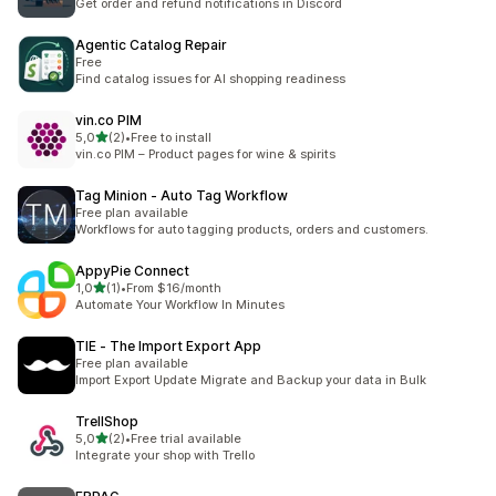
Get order and refund notifications in Discord
Agentic Catalog Repair
Free
Find catalog issues for AI shopping readiness
vin.co PIM
de 5 estrelas
5,0
(2)
•
Free to install
2 total de avaliações
vin.co PIM – Product pages for wine & spirits
Tag Minion ‑ Auto Tag Workflow
Free plan available
Workflows for auto tagging products, orders and customers.
AppyPie Connect
de 5 estrelas
1,0
(1)
•
From $16/month
1 total de avaliações
Automate Your Workflow In Minutes
TIE ‑ The Import Export App
Free plan available
Import Export Update Migrate and Backup your data in Bulk
TrellShop
de 5 estrelas
5,0
(2)
•
Free trial available
2 total de avaliações
Integrate your shop with Trello