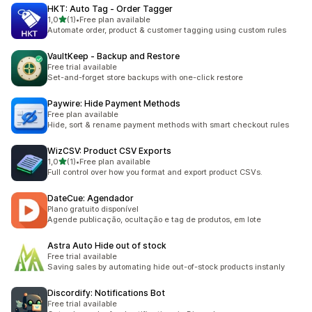
HKT: Auto Tag ‑ Order Tagger
de 5 estrelas
1,0
(1)
•
Free plan available
1 total de avaliações
Automate order, product & customer tagging using custom rules
VaultKeep ‑ Backup and Restore
Free trial available
Set-and-forget store backups with one-click restore
Paywire: Hide Payment Methods
Free plan available
Hide, sort & rename payment methods with smart checkout rules
WizCSV: Product CSV Exports
de 5 estrelas
1,0
(1)
•
Free plan available
1 total de avaliações
Full control over how you format and export product CSVs.
DateCue: Agendador
Plano gratuito disponível
Agende publicação, ocultação e tag de produtos, em lote
Astra Auto Hide out of stock
Free trial available
Saving sales by automating hide out-of-stock products instanly
Discordify: Notifications Bot
Free trial available