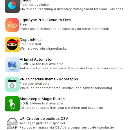
ERPAG
Free trial available
Cloud Manufacturing & Inventory management for Small Business
LightSync Pro ‑ Cloud to Files
Free
Import cloud photos and designs to your store in one click
DisputeNinja
Free to install
We help you win chargebacks
AI Email Automator
de 5 estrelas
5,0
(2)
•
Free trial available
2 total de avaliações
Automated emails based on orders, products or customers events
PRO Schedule theme ‑ Boostapps
Free plan available
Visual calendar for theme, section, and banner scheduling
ShopKeeper Magic Button
de 5 estrelas
5,0
(2)
•
Free trial available
2 total de avaliações
Edit product pages from your storefront and save time
UR: Criador de pedidos CSV
Avaliação gratuita disponível
Pedidos em massa via CSV para poupar tempo de introdução