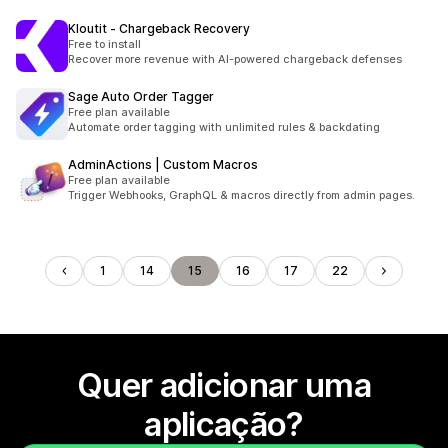
Kloutit ‑ Chargeback Recovery
Free to install
Recover more revenue with AI-powered chargeback defenses
Sage Auto Order Tagger
Free plan available
Automate order tagging with unlimited rules & backdating
AdminActions | Custom Macros
Free plan available
Trigger Webhooks, GraphQL & macros directly from admin pages.
1
14
15
16
17
22
Quer adicionar uma
aplicação?