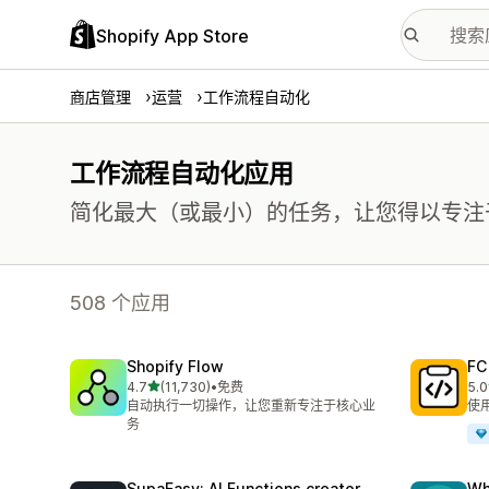
Shopify App Store
商店管理
运营
工作流程自动化
工作流程自动化应用
简化最大（或最小）的任务，让您得以专注
508 个应用
Shopify Flow
FC
星（满分 5 星）
4.7
(11,730)
•
免费
5.0
总共 11730 条评论
总共
自动执行一切操作，让您重新专注于核心业
使
务
SupaEasy: AI Functions creator
Wh