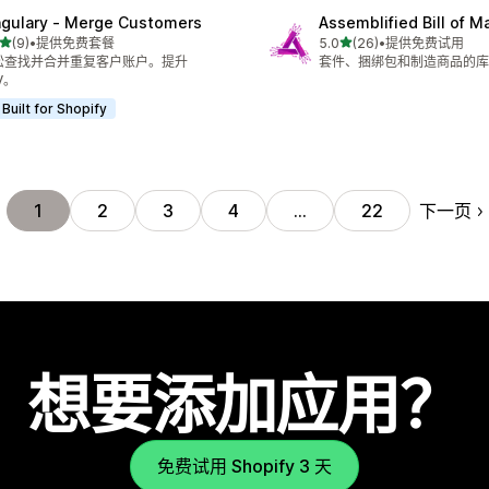
ngulary ‑ Merge Customers
Assemblified Bill of Ma
星（满分 5 星）
星（满分 5 星）
(9)
•
提供免费套餐
5.0
(26)
•
提供免费试用
 9 条评论
总共 26 条评论
松查找并合并重复客户账户。提升
套件、捆绑包和制造商品的库
V。
Built for Shopify
下一页
1
2
3
4
…
22
想要添加应用？
免费试用 Shopify 3 天