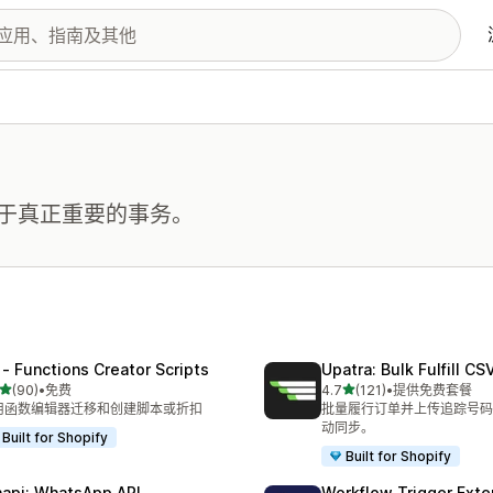
于真正重要的事务。
 ‑ Functions Creator Scripts
Upatra: Bulk Fulfill CS
星（满分 5 星）
星（满分 5 星）
(90)
•
免费
4.7
(121)
•
提供免费套餐
 90 条评论
总共 121 条评论
用函数编辑器迁移和创建脚本或折扣
批量履行订单并上传追踪号码。P
动同步。
Built for Shopify
Built for Shopify
api: WhatsApp API
Workflow Trigger Exte