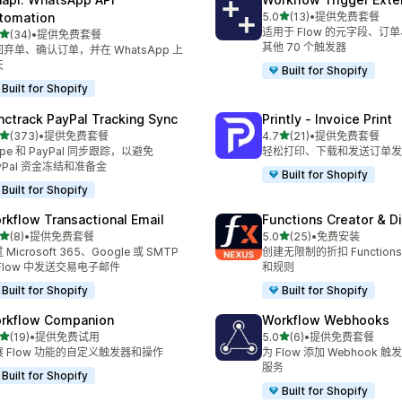
星（满分 5 星）
tomation
5.0
(13)
•
提供免费套餐
总共 13 条评论
适用于 Flow 的元字段、订
星（满分 5 星）
(34)
•
提供免费套餐
 34 条评论
其他 70 个触发器
弃单、确认订单，并在 WhatsApp 上
天
Built for Shopify
Built for Shopify
nctrack PayPal Tracking Sync
Printly ‑ Invoice Print
星（满分 5 星）
星（满分 5 星）
(373)
•
提供免费套餐
4.7
(21)
•
提供免费套餐
 373 条评论
总共 21 条评论
ripe 和 PayPal 同步跟踪，以避免
轻松打印、下载和发送订单发
yPal 资金冻结和准备金
Built for Shopify
Built for Shopify
rkflow Transactional Email
Functions Creator & D
星（满分 5 星）
星（满分 5 星）
(8)
•
提供免费套餐
5.0
(25)
•
免费安装
 8 条评论
总共 25 条评论
 Microsoft 365、Google 或 SMTP
创建无限制的折扣 Functio
Flow 中发送交易电子邮件
和规则
Built for Shopify
Built for Shopify
rkflow Companion
Workflow Webhooks
星（满分 5 星）
星（满分 5 星）
(19)
•
提供免费试用
5.0
(6)
•
提供免费套餐
 19 条评论
总共 6 条评论
展 Flow 功能的自定义触发器和操作
为 Flow 添加 Webhook
服务
Built for Shopify
Built for Shopify