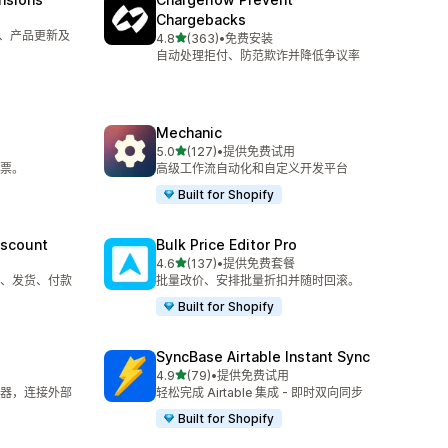
Chargebacks
单、产品更新及
星（满分 5 星）
4.8
(363)
•
免费安装
总共 363 条评论
自动处理拒付、防范欺诈并降低争议率
Mechanic
星（满分 5 星）
5.0
(127)
•
提供免费试用
总共 127 条评论
票。
高级工作流自动化和自定义开发平台
Built for Shopify
iscount
Bulk Price Editor Pro
星（满分 5 星）
4.6
(137)
•
提供免费套餐
总共 137 条评论
ns、发货、付款
批量改价、安排批量折扣并随时回滚。
Built for Shopify
SyncBase Airtable Instant Sync
星（满分 5 星）
4.9
(79)
•
提供免费试用
总共 79 条评论
 触发器，连接外部
轻松完成 Airtable 集成 - 即时双向同步
Built for Shopify