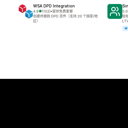
WSA DPD Integration
Si
星（满分 5 星）
4.9
(102)
•
提供免费套餐
5.0
总共 102 条评论
总共
创建并跟踪 DPD 货件（支持 20 个国家/地
轻
区）
LT