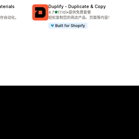
terials
Duplify ‑ Duplicate & Copy
星（满分 5 星）
4.7
(110)
•
提供免费套餐
总共 110 条评论
存自动化。
轻松复制您的商店产品、页面等内容！
Built for Shopify