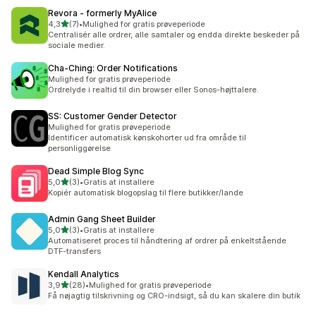
Revora ‑ formerly MyAlice
ud af 5 stjerner
4,3
(7)
•
Mulighed for gratis prøveperiode
7 anmeldelser i alt
Centralisér alle ordrer, alle samtaler og endda direkte beskeder på
sociale medier.
Cha‑Ching: Order Notifications
Mulighed for gratis prøveperiode
Ordrelyde i realtid til din browser eller Sonos-højttalere.
SS: Customer Gender Detector
Mulighed for gratis prøveperiode
Identificer automatisk kønskohorter ud fra område til
personliggørelse
Dead Simple Blog Sync
ud af 5 stjerner
5,0
(3)
•
Gratis at installere
3 anmeldelser i alt
Kopiér automatisk blogopslag til flere butikker/lande
Admin Gang Sheet Builder
ud af 5 stjerner
5,0
(3)
•
Gratis at installere
3 anmeldelser i alt
Automatiseret proces til håndtering af ordrer på enkeltstående
DTF-transfers
Kendall Analytics
ud af 5 stjerner
3,9
(28)
•
Mulighed for gratis prøveperiode
28 anmeldelser i alt
Få nøjagtig tilskrivning og CRO-indsigt, så du kan skalere din butik