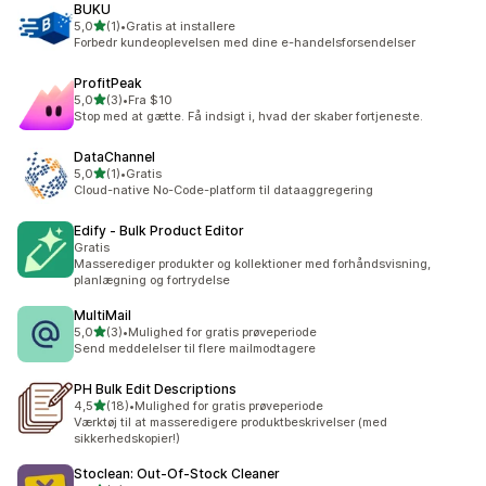
BUKU
ud af 5 stjerner
5,0
(1)
•
Gratis at installere
1 anmeldelser i alt
Forbedr kundeoplevelsen med dine e-handelsforsendelser
ProfitPeak
ud af 5 stjerner
5,0
(3)
•
Fra $10
3 anmeldelser i alt
Stop med at gætte. Få indsigt i, hvad der skaber fortjeneste.
DataChannel
ud af 5 stjerner
5,0
(1)
•
Gratis
1 anmeldelser i alt
Cloud-native No-Code-platform til dataaggregering
Edify ‑ Bulk Product Editor
Gratis
Masserediger produkter og kollektioner med forhåndsvisning,
planlægning og fortrydelse
MultiMail
ud af 5 stjerner
5,0
(3)
•
Mulighed for gratis prøveperiode
3 anmeldelser i alt
Send meddelelser til flere mailmodtagere
PH Bulk Edit Descriptions
ud af 5 stjerner
4,5
(18)
•
Mulighed for gratis prøveperiode
18 anmeldelser i alt
Værktøj til at masseredigere produktbeskrivelser (med
sikkerhedskopier!)
Stoclean: Out‑Of‑Stock Cleaner