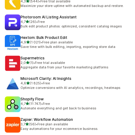
na 5 gwiazdek
4,3
(544)
•
Free trial available
Łączna liczba recenzji: 544
Maximize your store uptime with automated backup and restore.
Photoroom AI Listing Assistant
na 5 gwiazdek
4,7
(26)
•
Free
Łączna liczba recenzji: 26
Bulk edit product photos: optimized, consistent catalog images
Hextom: Bulk Product Edit
na 5 gwiazdek
4,9
(1 021)
•
Free plan available
Łączna liczba recenzji: 1021
Save time with bulk editing, importing, exporting store data
Supermetrics
na 5 gwiazdek
2,0
(1)
•
Free trial available
Łączna liczba recenzji: 1
Aggregate data from your favorite marketing platforms
Microsoft Clarity: AI Insights
na 5 gwiazdek
4,6
(1 825)
•
Free
Łączna liczba recenzji: 1825
Optimize conversions with AI analytics, recordings, heatmaps
Shopify Flow
na 5 gwiazdek
4,7
(11 747)
•
Free
Łączna liczba recenzji: 11747
Automate everything and get back to business
Zapier: Workflow Automation
na 5 gwiazdek
3,7
(56)
•
Free plan available
Łączna liczba recenzji: 56
Easy automations for your ecommerce business.