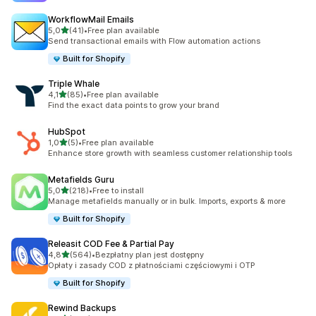
WorkflowMail Emails
na 5 gwiazdek
5,0
(41)
•
Free plan available
Łączna liczba recenzji: 41
Send transactional emails with Flow automation actions
Built for Shopify
Triple Whale
na 5 gwiazdek
4,1
(85)
•
Free plan available
Łączna liczba recenzji: 85
Find the exact data points to grow your brand
HubSpot
na 5 gwiazdek
1,0
(5)
•
Free plan available
Łączna liczba recenzji: 5
Enhance store growth with seamless customer relationship tools
Metafields Guru
na 5 gwiazdek
5,0
(218)
•
Free to install
Łączna liczba recenzji: 218
Manage metafields manually or in bulk. Imports, exports & more
Built for Shopify
Releasit COD Fee & Partial Pay
na 5 gwiazdek
4,8
(564)
•
Bezpłatny plan jest dostępny
Łączna liczba recenzji: 564
Opłaty i zasady COD z płatnościami częściowymi i OTP
Built for Shopify
Rewind Backups