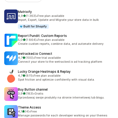
Matrixify
na 5 gwiazdek
4,9
(1 363)
•
Free plan available
Łączna liczba recenzji: 1363
Import, Export, Update and Migrate your store data in bulk
Built for Shopify
Report Pundit: Custom Reports
na 5 gwiazdek
5,0
(1 864)
•
Free plan available
Łączna liczba recenzji: 1864
Create custom reports, combine data, and automate delivery
wetracked.io Connect
na 5 gwiazdek
4,7
(100)
•
Free trial available
Łączna liczba recenzji: 100
Connect your store to the wetracked.io ad tracking platform
Lucky Orange Heatmaps & Replay
na 5 gwiazdek
4,7
(811)
•
Free plan available
Łączna liczba recenzji: 811
Spot friction and optimize confidently with visual data.
Buy Button channel
na 5 gwiazdek
3,9
(183)
•
Gratis
Łączna liczba recenzji: 183
Sprzedawaj swoje produkty na stronie internetowej lub blogu.
Theme Access
na 5 gwiazdek
4,1
(4)
•
Free
Łączna liczba recenzji: 4
Manage passwords for each developer working on your themes