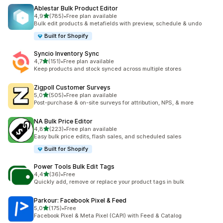
Ablestar Bulk Product Editor
na 5 gwiazdek
4,9
(785)
•
Free plan available
Łączna liczba recenzji: 785
Bulk edit products & metafields with preview, schedule & undo
Built for Shopify
Syncio Inventory Sync
na 5 gwiazdek
4,7
(151)
•
Free plan available
Łączna liczba recenzji: 151
Keep products and stock synced across multiple stores
Zigpoll Customer Surveys
na 5 gwiazdek
5,0
(505)
•
Free plan available
Łączna liczba recenzji: 505
Post-purchase & on-site surveys for attribution, NPS, & more
NA Bulk Price Editor
na 5 gwiazdek
4,8
(223)
•
Free plan available
Łączna liczba recenzji: 223
Easy bulk price edits, flash sales, and scheduled sales
Built for Shopify
Power Tools Bulk Edit Tags
na 5 gwiazdek
4,4
(36)
•
Free
Łączna liczba recenzji: 36
Quickly add, remove or replace your product tags in bulk
Parkour: Facebook Pixel & Feed
na 5 gwiazdek
5,0
(175)
•
Free
Łączna liczba recenzji: 175
Facebook Pixel & Meta Pixel (CAPI) with Feed & Catalog