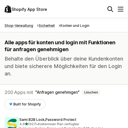
Shopify App Store
Shop-Verwaltung
Sicherheit
Konten und Login
Alle apps für konten und login mit Funktionen
für anfragen genehmigen
Behalte den Überblick über deine Kundenkonten
und biete sicherere Möglichkeiten für den Login
an.
200 Apps mit
Anfragen genehmigen
Löschen
Built for Shopify
Sami B2B Lock,Password Protect
von 5 Sternen
4,9
(927)
•
Kostenloser Plan verfügbar
927 Rezensionen insgesamt