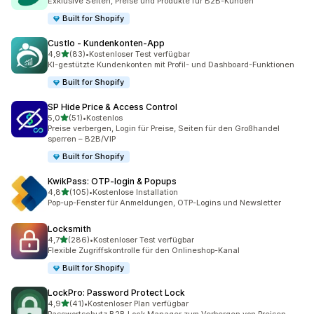
Exklusive Seiten, Preise und Produkte für B2B-Kunden
Built for Shopify
Custlo ‑ Kundenkonten‑App
von 5 Sternen
4,9
(83)
•
Kostenloser Test verfügbar
83 Rezensionen insgesamt
KI-gestützte Kundenkonten mit Profil- und Dashboard-Funktionen
Built for Shopify
SP Hide Price & Access Control
von 5 Sternen
5,0
(51)
•
Kostenlos
51 Rezensionen insgesamt
Preise verbergen, Login für Preise, Seiten für den Großhandel
sperren – B2B/VIP
Built for Shopify
KwikPass: OTP‑login & Popups
von 5 Sternen
4,8
(105)
•
Kostenlose Installation
105 Rezensionen insgesamt
Pop-up-Fenster für Anmeldungen, OTP-Logins und Newsletter
Locksmith
von 5 Sternen
4,7
(286)
•
Kostenloser Test verfügbar
286 Rezensionen insgesamt
Flexible Zugriffskontrolle für den Onlineshop-Kanal
Built for Shopify
LockPro: Password Protect Lock
von 5 Sternen
4,9
(41)
•
Kostenloser Plan verfügbar
41 Rezensionen insgesamt