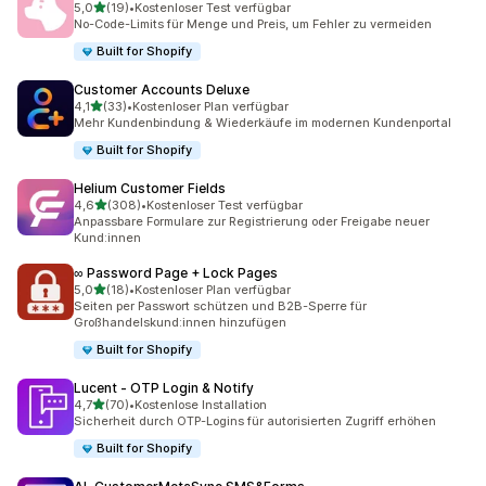
von 5 Sternen
5,0
(19)
•
Kostenloser Test verfügbar
19 Rezensionen insgesamt
No-Code-Limits für Menge und Preis, um Fehler zu vermeiden
Built for Shopify
Customer Accounts Deluxe
von 5 Sternen
4,1
(33)
•
Kostenloser Plan verfügbar
33 Rezensionen insgesamt
Mehr Kundenbindung & Wiederkäufe im modernen Kundenportal
Built for Shopify
Helium Customer Fields
von 5 Sternen
4,6
(308)
•
Kostenloser Test verfügbar
308 Rezensionen insgesamt
Anpassbare Formulare zur Registrierung oder Freigabe neuer
Kund:innen
∞ Password Page + Lock Pages
von 5 Sternen
5,0
(18)
•
Kostenloser Plan verfügbar
18 Rezensionen insgesamt
Seiten per Passwort schützen und B2B-Sperre für
Großhandelskund:innen hinzufügen
Built for Shopify
Lucent ‑ OTP Login & Notify
von 5 Sternen
4,7
(70)
•
Kostenlose Installation
70 Rezensionen insgesamt
Sicherheit durch OTP-Logins für autorisierten Zugriff erhöhen
Built for Shopify