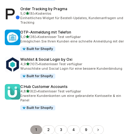
Order Tracking by Pragma
von 5 Sternen
5,0
(8)
•
Kostenlos
8 Rezensionen insgesamt
Einheitliches Widget für Bestell-Updates, Kundenanfragen und
Tracking
OTP‑Anmeldung mit Telefon
von 5 Sternen
5,0
(38)
•
Kostenloser Test verfügbar
38 Rezensionen insgesamt
Ermöglichen Sie Ihren Kunden eine schnelle Anmeldung mit der
Built for Shopify
Wishlist & Social Login by Oxi
von 5 Sternen
4,9
(107)
•
Kostenloser Test verfügbar
107 Rezensionen insgesamt
Wunschliste und Social Login für eine bessere Kundenbindung
Built for Shopify
C:Hub Customer Accounts
von 5 Sternen
4,8
(62)
•
Kostenloser Test verfügbar
62 Rezensionen insgesamt
Erweitere Kundenkonten um eine gebrandete Kontoseite & ein
Panel
Built for Shopify
1
2
3
4
9