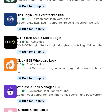
Passwortschutz B2B Lock Manager zum Verbergen von Preisen
Built for Shopify
B2B Login Preis verstecken BSS
von 5 Sternen
4,9
(599)
•
Kostenloser Plan verfügbar
599 Rezensionen insgesamt
Beschränke B2B-Login, verberge Preise mit Passwort Seiten.
Built for Shopify
OTP+ B2B SMS & Social Login
von 5 Sternen
4,8
(13)
•
Kostenlos
13 Rezensionen insgesamt
SMS-OTP-Login, Social Login, Google-Login & Zugriffskontrolle
Built for Shopify
Clay • B2B Wholesale Lock
von 5 Sternen
5,0
(16)
•
Kostenlos
16 Rezensionen insgesamt
Produkte & Seiten sperren, Preise verbergen & Passwortschutz für
B2B
Built for Shopify
Wholesale Lock Manager: B2B
von 5 Sternen
4,9
(205)
•
Kostenloser Plan verfügbar
205 Rezensionen insgesamt
Zeigen oder verbergen Sie Inhalte mit Sperren und Passwörtern.
Built for Shopify
RuffRuff Order Limits