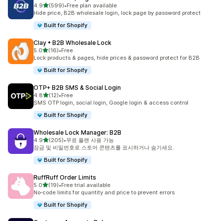
별 5개 중
4.9
(599)
•
Free plan available
총 리뷰 599개
Hide price, B2B wholesale login, lock page by password protect
Built for Shopify
Clay • B2B Wholesale Lock
별 5개 중
5.0
(16)
•
Free
총 리뷰 16개
Lock products & pages, hide prices & password protect for B2B
Built for Shopify
OTP+ B2B SMS & Social Login
별 5개 중
4.8
(12)
•
Free
총 리뷰 12개
SMS OTP login, social login, Google login & access control
Built for Shopify
Wholesale Lock Manager: B2B
별 5개 중
4.9
(205)
•
무료 플랜 사용 가능
총 리뷰 205개
잠금 및 비밀번호로 스토어 콘텐츠를 표시하거나 숨기세요.
Built for Shopify
RuffRuff Order Limits
별 5개 중
5.0
(19)
•
Free trial available
총 리뷰 19개
No‑code limits for quantity and price to prevent errors
Built for Shopify