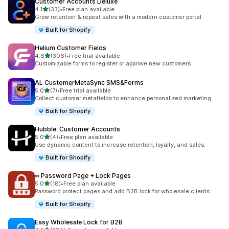
Customer Accounts Deluxe
별 5개 중
4.1
(33)
•
Free plan available
총 리뷰 33개
Grow retention & repeat sales with a modern customer portal
Built for Shopify
Helium Customer Fields
별 5개 중
4.6
(306)
•
Free trial available
총 리뷰 306개
Customizable forms to register or approve new customers
AL CustomerMetaSync SMS&Forms
별 5개 중
5.0
(7)
•
Free trial available
총 리뷰 7개
Collect customer metafields to enhance personalized marketing
Built for Shopify
Hubble: Customer Accounts
별 5개 중
5.0
(4)
•
Free plan available
총 리뷰 4개
Use dynamic content to increase retention, loyalty, and sales.
Built for Shopify
∞ Password Page + Lock Pages
별 5개 중
5.0
(18)
•
Free plan available
총 리뷰 18개
Password protect pages and add B2B lock for wholesale clients
Built for Shopify
Easy Wholesale Lock for B2B