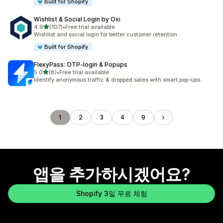
Built for Shopify
Wishlist & Social Login by Oxi
별 5개 중
4.9
(107)
•
Free trial available
총 리뷰 107개
Wishlist and social login for better customer retention
Built for Shopify
FlexyPass: OTP‑login & Popups
별 5개 중
5.0
(8)
•
Free trial available
총 리뷰 8개
Identify anonymous traffic & dropped sales with smart pop-ups.
1
2
3
4
9
앱을 추가하시겠어요?
Shopify 3일 무료 체험