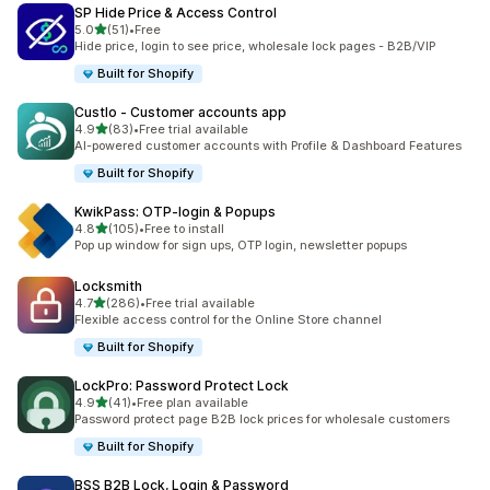
SP Hide Price & Access Control
별 5개 중
5.0
(51)
•
Free
총 리뷰 51개
Hide price, login to see price, wholesale lock pages - B2B/VIP
Built for Shopify
Custlo ‑ Customer accounts app
별 5개 중
4.9
(83)
•
Free trial available
총 리뷰 83개
AI-powered customer accounts with Profile & Dashboard Features
Built for Shopify
KwikPass: OTP‑login & Popups
별 5개 중
4.8
(105)
•
Free to install
총 리뷰 105개
Pop up window for sign ups, OTP login, newsletter popups
Locksmith
별 5개 중
4.7
(286)
•
Free trial available
총 리뷰 286개
Flexible access control for the Online Store channel
Built for Shopify
LockPro: Password Protect Lock
별 5개 중
4.9
(41)
•
Free plan available
총 리뷰 41개
Password protect page B2B lock prices for wholesale customers
Built for Shopify
BSS B2B Lock, Login & Password