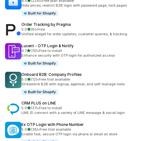
별 5개 중
4.5
(224)
•
Free plan available
총 리뷰 224개
Hide prices, restrict B2B login with password page, lock pages
Built for Shopify
Order Tracking by Pragma
별 5개 중
5.0
(8)
•
Free
총 리뷰 8개
Unified widget for order updates, customer queries, & tracking
Lucent ‑ OTP Login & Notify
별 5개 중
4.7
(70)
•
Free to install
총 리뷰 70개
Enhance security with OTP login for authorized access
Built for Shopify
Onboard B2B: Company Profiles
별 5개 중
5.0
(12)
•
Free trial available
총 리뷰 12개
Streamline B2B with signup, approval, and self-manage tools
Built for Shopify
CRM PLUS on LINE
별 5개 중
5.0
(37)
•
Free to install
총 리뷰 37개
LINE ID connect with a variety of LINE message & social login
Ex OTP Login with Phone Number
별 5개 중
5.0
(38)
•
Free trial available
총 리뷰 38개
Enable fast, secure OTP login via phone or email on store.