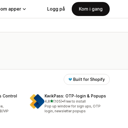
nom apper
Logg på
Kom i gang
Built for Shopify
s Control
KwikPass: OTP‑login & Popups
av 5 stjerner
4,8
(105)
•
Free to install
Totalt 105 omtaler
ce,
Pop up window for sign ups, OTP
B/VIP
login, newsletter popups