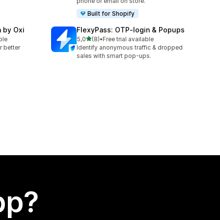
phone or email on store.
Built for Shopify
n by Oxi
FlexyPass: OTP‑login & Popups
av 5 stjerner
ble
5,0
(8)
•
Free trial available
Totalt 8 omtaler
r better
Identify anonymous traffic & dropped
sales with smart pop-ups.
app?