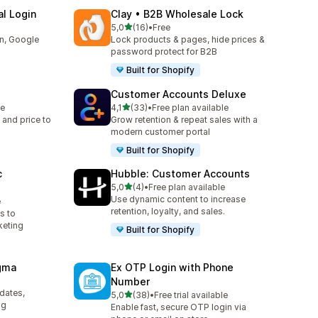
l Login
Clay • B2B Wholesale Lock
av 5 stjerner
5,0
(16)
•
Free
Totalt 16 omtaler
in, Google
Lock products & pages, hide prices &
password protect for B2B
Built for Shopify
Customer Accounts Deluxe
av 5 stjerner
le
4,1
(33)
•
Free plan available
Totalt 33 omtaler
 and price to
Grow retention & repeat sales with a
modern customer portal
Built for Shopify
c
Hubble: Customer Accounts
av 5 stjerner
5,0
(4)
•
Free plan available
Totalt 4 omtaler
Use dynamic content to increase
e
retention, loyalty, and sales.
s to
keting
Built for Shopify
agma
Ex OTP Login with Phone
Number
pdates,
av 5 stjerner
5,0
(38)
•
Free trial available
Totalt 38 omtaler
ng
Enable fast, secure OTP login via