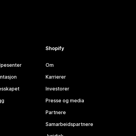
Shopify
lpesenter
Om
ntasjon
Karrierer
lesskapet
Investorer
gg
Presse og media
Partnere
Samarbeidspartnere