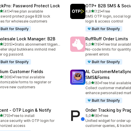
ckPro: Password Protect Lock
OTP+ B2B SMS & Socia
av 5 stjerner
av 5 stjerner
(41)
•
Free plan available
4,8
(12)
•
Free
alt 41 omtaler
Totalt 12 omtaler
sword protect page B2B lock
SMS OTP login, social log
ces for wholesale customers
login & access control
Built for Shopify
Built for Shopify
olesale Lock Manager: B2B
RuffRuff Order Limits
av 5 stjerner
av 5 stjerner
(205)
•
Gratis abonnement tilgjengelig
5,0
(19)
•
Free trial availab
alt 205 omtaler
Totalt 19 omtaler
 eller skjul butikkens innhold med
No‑code limits for quantity
er og passord.
prevent errors
Built for Shopify
Built for Shopify
lium Customer Fields
AL CustomerMetaSyn
av 5 stjerner
(306)
•
Free trial available
SMS&Forms
alt 306 omtaler
tomizable forms to register or
av 5 stjerner
5,0
(6)
•
Free trial availabl
Totalt 6 omtaler
prove new customers
Collect customer metafield
enhance personalized mar
Built for Shopify
cent ‑ OTP Login & Notify
Order Tracking by Pr
av 5 stjerner
av 5 stjerner
(70)
•
Free to install
5,0
(8)
•
Free
alt 70 omtaler
Totalt 8 omtaler
ance security with OTP login for
Unified widget for order u
horized access
customer queries, & tracki