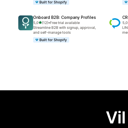
Built for Shopify
Onboard B2B: Company Profiles
CR
av 5 stjerner
5,0
(12)
•
Free trial available
5,0
Totalt 12 omtaler
Tot
Streamline B2B with signup, approval,
LIN
and self-manage tools
mes
Built for Shopify
Vil