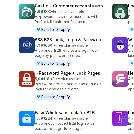
Custlo ‑ Customer accounts app
Lo
av 5 stjerner
4,9
(83)
•
Free trial available
4,9
Totalt 83 omtaler
Tot
AI-powered customer accounts with
Pas
Profile & Dashboard Features
pri
Built for Shopify
BSS B2B Lock, Login & Password
Wh
av 5 stjerner
4,9
(600)
•
Free plan available
4,9
Totalt 600 omtaler
Tot
Hide price, B2B wholesale login, lock
Vis
page by password protect
lås
Built for Shopify
∞ Password Page + Lock Pages
He
av 5 stjerner
5,0
(18)
•
Free plan available
4,6
Totalt 18 omtaler
Tot
Password protect pages and add B2B
Cus
lock for wholesale clients
ap
Built for Shopify
Easy Wholesale Lock for B2B
Lu
av 5 stjerner
4,5
(224)
•
Free plan available
4,7
Totalt 224 omtaler
Tot
Hide prices, restrict B2B login with
Enh
password page, lock pages
aut