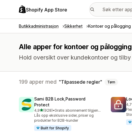
Shopify App Store
Butikkadministrasjon
Sikkerhet
Kontoer og pålogging
Alle apper for kontoer og pålogging
Hold oversikt over kundekontoer og tilby 
199 apper med
Tilpassede regler
Tøm
Sami B2B Lock,Password
Lo
Protect
4,7
Tot
Fle
av 5 stjerner
4,9
(928)
•
Gratis abonnement tilgjengelig
Totalt 928 omtaler
Sto
Lås opp eksklusive sider, priser og
produkter for B2B-kunder
Built for Shopify