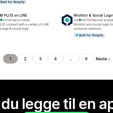
Built for Shopify
M PLUS on LINE
Wishlist & Social Logi
av 5 stjerner
av 5 stjerner
(37)
•
Free to install
4,9
(107)
•
Free trial availa
alt 37 omtaler
Totalt 107 omtaler
E ID connect with a variety of LINE
Wishlist and social login fo
sage & social login
customer retention
Built for Shopify
Neste
1
2
3
4
…
9
 du legge til en 