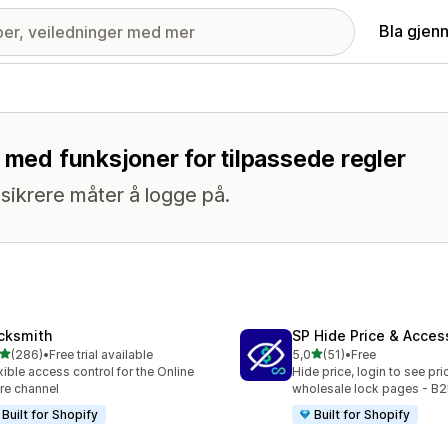
Bla gjen
 med funksjoner for tilpassede regler
sikrere måter å logge på.
cksmith
SP Hide Price & Acces
av 5 stjerner
av 5 stjerner
(286)
•
Free trial available
5,0
(51)
•
Free
alt 286 omtaler
Totalt 51 omtaler
xible access control for the Online
Hide price, login to see pri
re channel
wholesale lock pages - B2
Built for Shopify
Built for Shopify