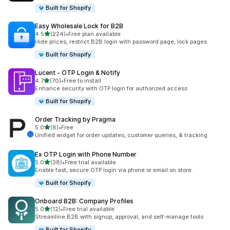
Built for Shopify
Easy Wholesale Lock for B2B
5つ星中
4.5
(224)
•
Free plan available
合計レビュー数：224件
Hide prices, restrict B2B login with password page, lock pages
Built for Shopify
Lucent ‑ OTP Login & Notify
5つ星中
4.7
(70)
•
Free to install
合計レビュー数：70件
Enhance security with OTP login for authorized access
Built for Shopify
Order Tracking by Pragma
5つ星中
5.0
(8)
•
Free
合計レビュー数：8件
Unified widget for order updates, customer queries, & tracking
Ex OTP Login with Phone Number
5つ星中
5.0
(38)
•
Free trial available
合計レビュー数：38件
Enable fast, secure OTP login via phone or email on store.
Built for Shopify
Onboard B2B: Company Profiles
5つ星中
5.0
(12)
•
Free trial available
合計レビュー数：12件
Streamline B2B with signup, approval, and self-manage tools
Built for Shopify