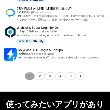
CRM PLUS on LINE | LINE連携で売上UP
5つ星中
5.0
(37)
•
無料インストール
合計レビュー数：37件
LINE連携で、売上や顧客体験を向上！店舗・ECでの連携促進からカゴ落
ち等のメッセージ配信まで、充実した機能とサポート体制。
Wishlist & Social Login by Oxi
5つ星中
4.9
(107)
•
Free trial available
合計レビュー数：107件
Wishlist and social login for better customer retention
Built for Shopify
FlexyPass: OTP‑login & Popups
5つ星中
5.0
(8)
•
Free trial available
合計レビュー数：8件
Identify anonymous traffic & dropped sales with smart pop-ups.
1
2
3
4
9
使ってみたいアプリがあり