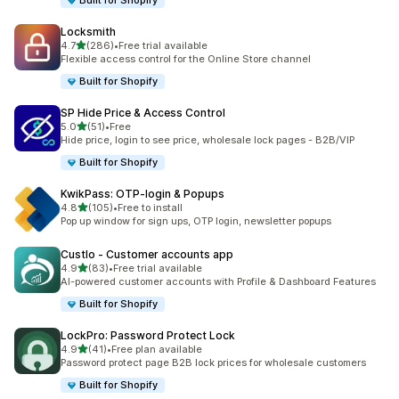
Built for Shopify
Locksmith
5つ星中
4.7
(286)
•
Free trial available
合計レビュー数：286件
Flexible access control for the Online Store channel
Built for Shopify
SP Hide Price & Access Control
5つ星中
5.0
(51)
•
Free
合計レビュー数：51件
Hide price, login to see price, wholesale lock pages - B2B/VIP
Built for Shopify
KwikPass: OTP‑login & Popups
5つ星中
4.8
(105)
•
Free to install
合計レビュー数：105件
Pop up window for sign ups, OTP login, newsletter popups
Custlo ‑ Customer accounts app
5つ星中
4.9
(83)
•
Free trial available
合計レビュー数：83件
AI-powered customer accounts with Profile & Dashboard Features
Built for Shopify
LockPro: Password Protect Lock
5つ星中
4.9
(41)
•
Free plan available
合計レビュー数：41件
Password protect page B2B lock prices for wholesale customers
Built for Shopify