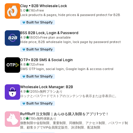
Clay • B2B Wholesale Lock
5つ星中
5.0
(16)
•
Free
合計レビュー数：16件
Lock products & pages, hide prices & password protect for B2B
Built for Shopify
BSS B2B Lock, Login & Password
5つ星中
4.9
(600)
•
Free plan available
合計レビュー数：600件
Hide price, B2B wholesale login, lock page by password protect
Built for Shopify
OTP+ B2B SMS & Social Login
5つ星中
4.8
(12)
•
Free
合計レビュー数：12件
SMS OTP login, social login, Google login & access control
Built for Shopify
Wholesale Lock Manager: B2B
5つ星中
4.9
(205)
•
無料プランあり
合計レビュー数：205件
ロックとパスワードでストアのコンテンツを表示または非表示に。
Built for Shopify
RuffRuff 注文制限｜あらゆる購入制限をアプリ1つで！
5つ星中
5.0
(19)
•
無料体験あり
合計レビュー数：19件
個数制限や金額制限、重量制限、同梱制限、アクセス制限、パスワード制
限、顧客タグでVIP会員限定販売、決済制限、配送制限