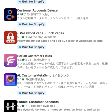
Built for Shopify
Customer Accounts Deluxe
5つ星中
4.1
(33)
•
無料プランあり
合計レビュー数：33件
モダンな顧客ポータルでリテンションとリピート購入を向上
Built for Shopify
∞ Password Page + Lock Pages
5つ星中
5.0
(18)
•
Free plan available
合計レビュー数：18件
Password protect pages and add B2B lock for wholesale clients
Built for Shopify
Helium Customer Fields
5つ星中
4.6
(306)
•
無料体験あり
合計レビュー数：306件
カスタム登録フォームを作成して漢字とかなの顧客名を収集したり、B2B
の問い合わせフォームを作成したりできます。
AL CustomerMetaSync（メタシンク）
5つ星中
5.0
(7)
•
無料体験あり
合計レビュー数：7件
新しいお客様アカウントのログイン後に会員登録フォームを表示。顧客メ
タフィールドを複数のポイントで収集しパーソナライズに活用
Built for Shopify
Hubble: Customer Accounts
5つ星中
5.0
(4)
•
Free plan available
合計レビュー数：4件
Use dynamic content to increase retention, loyalty, and sales.