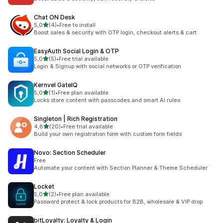
Chat ON Desk
de 5 estrelas
5,0
(4)
•
Free to install
4 total de avaliações
Boost sales & security with OTP login, checkout alerts & cart
EasyAuth Social Login & OTP
de 5 estrelas
5,0
(5)
•
Free trial available
5 total de avaliações
Login & Signup with social networks or OTP verification
Kernvel GateIQ
de 5 estrelas
5,0
(1)
•
Free plan available
1 total de avaliações
Locks store content with passcodes and smart AI rules
Singleton | Rich Registration
de 5 estrelas
4,8
(20)
•
Free trial available
20 total de avaliações
Build your own registration form with custom form fields
Novo: Section Scheduler
Free
Automate your content with Section Planner & Theme Scheduler
Locket
de 5 estrelas
5,0
(2)
•
Free plan available
2 total de avaliações
Password protect & lock products for B2B, wholesale & VIP drop
bitLoyalty: Loyalty & Login