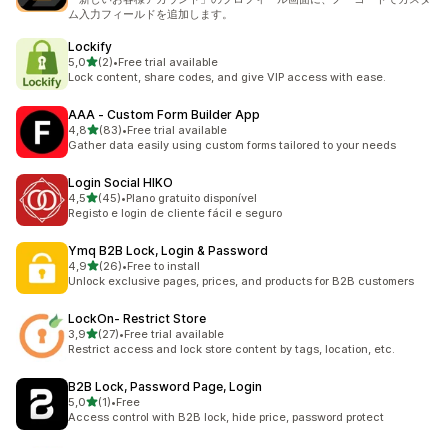
ム入力フィールドを追加します。
Lockify
de 5 estrelas
5,0
(2)
•
Free trial available
2 total de avaliações
Lock content, share codes, and give VIP access with ease.
AAA ‑ Custom Form Builder App
de 5 estrelas
4,8
(83)
•
Free trial available
83 total de avaliações
Gather data easily using custom forms tailored to your needs
Login Social HIKO
de 5 estrelas
4,5
(45)
•
Plano gratuito disponível
45 total de avaliações
Registo e login de cliente fácil e seguro
Ymq B2B Lock, Login & Password
de 5 estrelas
4,9
(26)
•
Free to install
26 total de avaliações
Unlock exclusive pages, prices, and products for B2B customers
LockOn‑ Restrict Store
de 5 estrelas
3,9
(27)
•
Free trial available
27 total de avaliações
Restrict access and lock store content by tags, location, etc.
B2B Lock, Password Page, Login
de 5 estrelas
5,0
(1)
•
Free
1 total de avaliações
Access control with B2B lock, hide price, password protect