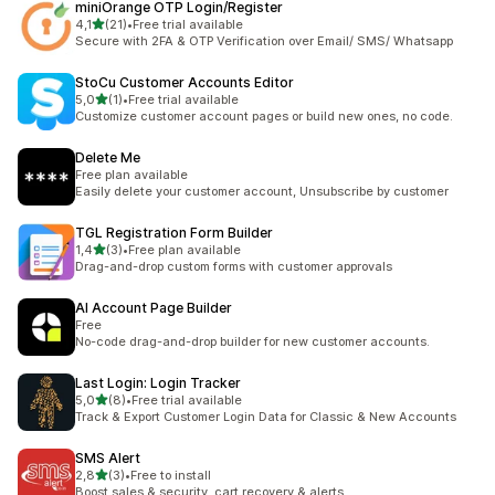
miniOrange OTP Login/Register
de 5 estrelas
4,1
(21)
•
Free trial available
21 total de avaliações
Secure with 2FA & OTP Verification over Email/ SMS/ Whatsapp
StoCu Customer Accounts Editor
de 5 estrelas
5,0
(1)
•
Free trial available
1 total de avaliações
Customize customer account pages or build new ones, no code.
Delete Me
Free plan available
Easily delete your customer account, Unsubscribe by customer
TGL Registration Form Builder
de 5 estrelas
1,4
(3)
•
Free plan available
3 total de avaliações
Drag-and-drop custom forms with customer approvals
AI Account Page Builder
Free
No-code drag-and-drop builder for new customer accounts.
Last Login: Login Tracker
de 5 estrelas
5,0
(8)
•
Free trial available
8 total de avaliações
Track & Export Customer Login Data for Classic & New Accounts
SMS Alert
de 5 estrelas
2,8
(3)
•
Free to install
3 total de avaliações
Boost sales & security, cart recovery & alerts