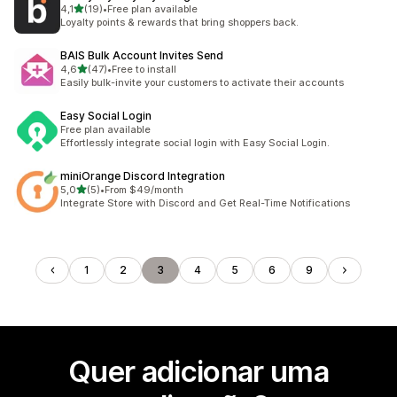
de 5 estrelas
4,1
(19)
•
Free plan available
19 total de avaliações
Loyalty points & rewards that bring shoppers back.
BAIS Bulk Account Invites Send
de 5 estrelas
4,6
(47)
•
Free to install
47 total de avaliações
Easily bulk-invite your customers to activate their accounts
Easy Social Login
Free plan available
Effortlessly integrate social login with Easy Social Login.
miniOrange Discord Integration
de 5 estrelas
5,0
(5)
•
From $49/month
5 total de avaliações
Integrate Store with Discord and Get Real-Time Notifications
1
2
3
4
5
6
9
Quer adicionar uma