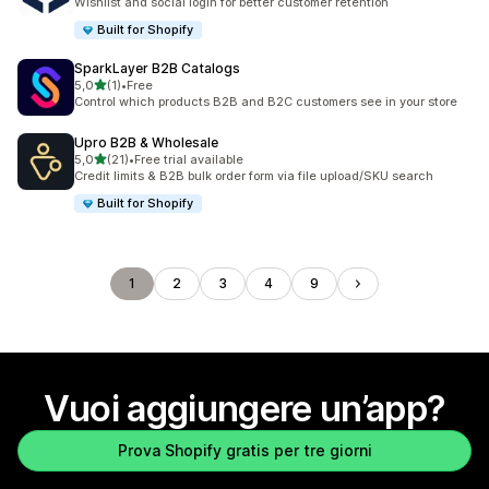
Wishlist and social login for better customer retention
Built for Shopify
SparkLayer B2B Catalogs
stelle su 5
5,0
(1)
•
Free
1 recensioni totali
Control which products B2B and B2C customers see in your store
Upro B2B & Wholesale
stelle su 5
5,0
(21)
•
Free trial available
21 recensioni totali
Credit limits & B2B bulk order form via file upload/SKU search
Built for Shopify
1
2
3
4
9
Vuoi aggiungere un’app?
Prova Shopify gratis per tre giorni