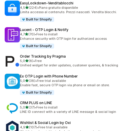
EasyLockdown‑Venditablocchi
stelle su 5
4,5
(224)
•
Piano gratuito disponibile
224 recensioni totali
Limita accesso al contenuto. Prezzi nascosti. Vendita blocchi.
Built for Shopify
Lucent ‑ OTP Login & Notify
stelle su 5
4,7
(70)
•
Free to install
70 recensioni totali
Enhance security with OTP login for authorized access
Built for Shopify
Order Tracking by Pragma
stelle su 5
5,0
(8)
•
Free
8 recensioni totali
Unified widget for order updates, customer queries, & tracking
Ex OTP Login with Phone Number
stelle su 5
5,0
(38)
•
Free trial available
38 recensioni totali
Enable fast, secure OTP login via phone or email on store.
Built for Shopify
CRM PLUS on LINE
stelle su 5
5,0
(37)
•
Free to install
37 recensioni totali
LINE ID connect with a variety of LINE message & social login
Wishlist & Social Login by Oxi
stelle su 5
4,9
(107)
•
Free trial available
107 recensioni totali