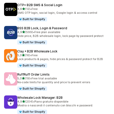
OTP+ B2B SMS & Social Login
stelle su 5
4,8
(12)
•
Free
12 recensioni totali
SMS OTP login, social login, Google login & access control
Built for Shopify
BSS B2B Lock, Login & Password
stelle su 5
4,9
(599)
•
Free plan available
599 recensioni totali
Hide price, B2B wholesale login, lock page by password protect
Built for Shopify
Clay • B2B Wholesale Lock
stelle su 5
5,0
(16)
•
Free
16 recensioni totali
Lock products & pages, hide prices & password protect for B2B
Built for Shopify
RuffRuff Order Limits
stelle su 5
5,0
(19)
•
Free trial available
19 recensioni totali
No‑code limits for quantity and price to prevent errors
Built for Shopify
Wholesale Lock Manager: B2B
stelle su 5
4,9
(204)
•
Piano gratuito disponibile
204 recensioni totali
Mostra o nascondi il contenuto con blocchi e password.
Built for Shopify