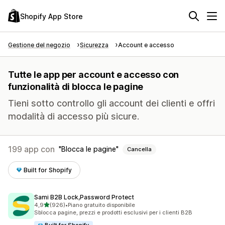
Shopify App Store
Gestione del negozio
Sicurezza
Account e accesso
Tutte le app per account e accesso con
funzionalità di blocca le pagine
Tieni sotto controllo gli account dei clienti e offri
modalità di accesso più sicure.
199 app con
Blocca le pagine
Cancella
Built for Shopify
Sami B2B Lock,Password Protect
stelle su 5
4,9
(926)
•
Piano gratuito disponibile
926 recensioni totali
Sblocca pagine, prezzi e prodotti esclusivi per i clienti B2B