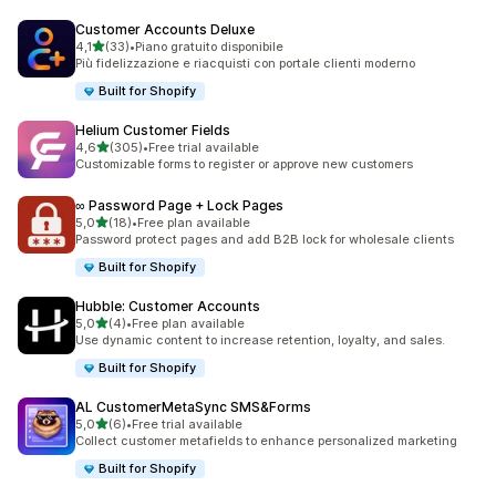
Customer Accounts Deluxe
stelle su 5
4,1
(33)
•
Piano gratuito disponibile
33 recensioni totali
Più fidelizzazione e riacquisti con portale clienti moderno
Built for Shopify
Helium Customer Fields
stelle su 5
4,6
(305)
•
Free trial available
305 recensioni totali
Customizable forms to register or approve new customers
∞ Password Page + Lock Pages
stelle su 5
5,0
(18)
•
Free plan available
18 recensioni totali
Password protect pages and add B2B lock for wholesale clients
Built for Shopify
Hubble: Customer Accounts
stelle su 5
5,0
(4)
•
Free plan available
4 recensioni totali
Use dynamic content to increase retention, loyalty, and sales.
Built for Shopify
AL CustomerMetaSync SMS&Forms
stelle su 5
5,0
(6)
•
Free trial available
6 recensioni totali
Collect customer metafields to enhance personalized marketing
Built for Shopify