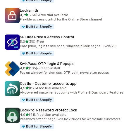
Built for Shopify
Locksmith
stelle su 5
4,7
(286)
•
Free trial available
286 recensioni totali
Flexible access control for the Online Store channel
Built for Shopify
SP Hide Price & Access Control
stelle su 5
5,0
(50)
•
Free
50 recensioni totali
Hide price, login to see price, wholesale lock pages - B2B/VIP
Built for Shopify
KwikPass: OTP‑login & Popups
stelle su 5
4,8
(105)
•
Free to install
105 recensioni totali
Pop up window for sign ups, OTP login, newsletter popups
Custlo ‑ Customer accounts app
stelle su 5
4,9
(82)
•
Free trial available
82 recensioni totali
AI-powered customer accounts with Profile & Dashboard Features
Built for Shopify
LockPro: Password Protect Lock
stelle su 5
4,9
(41)
•
Free plan available
41 recensioni totali
Password protect page B2B lock prices for wholesale customers
Built for Shopify