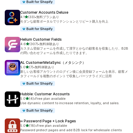
Built for Shopify
Customer Accounts Deluxe
5つ星中
4.1
(33)
•
無料プランあり
合計レビュー数：33件
モダンな顧客ポータルでリテンションとリピート購入を向上
Built for Shopify
Helium Customer Fields
5つ星中
4.6
(307)
•
無料体験あり
合計レビュー数：307件
カスタム登録フォームを作成して漢字とかなの顧客名を収集したり、B2B
の問い合わせフォームを作成したりできます。
AL CustomerMetaSync（メタシンク）
5つ星中
5.0
(7)
•
無料体験あり
合計レビュー数：7件
新しいお客様アカウントのログイン後に会員登録フォームを表示。顧客メ
タフィールドを複数のポイントで収集しパーソナライズに活用
Built for Shopify
Hubble: Customer Accounts
5つ星中
5.0
(4)
•
Free plan available
合計レビュー数：4件
Use dynamic content to increase retention, loyalty, and sales.
Built for Shopify
∞ Password Page + Lock Pages
5つ星中
5.0
(18)
•
Free plan available
合計レビュー数：18件
Password protect pages and add B2B lock for wholesale clients