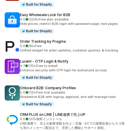
Built for Shopify
Easy Wholesale Lock for B2B
5つ星中
4.5
(224)
•
Free plan available
合計レビュー数：224件
Hide prices, restrict B2B login with password page, lock pages
Built for Shopify
Order Tracking by Pragma
5つ星中
5.0
(8)
•
Free
合計レビュー数：8件
Unified widget for order updates, customer queries, & tracking
Lucent ‑ OTP Login & Notify
5つ星中
4.7
(70)
•
Free to install
合計レビュー数：70件
Enhance security with OTP login for authorized access
Built for Shopify
Onboard B2B: Company Profiles
5つ星中
5.0
(12)
•
Free trial available
合計レビュー数：12件
Streamline B2B with signup, approval, and self-manage tools
Built for Shopify
CRM PLUS on LINE | LINE連携で売上UP
5つ星中
5.0
(37)
•
無料インストール
合計レビュー数：37件
LINE連携で、売上や顧客体験を向上！店舗・ECでの連携促進からカゴ落
ち等のメッセージ配信まで、充実した機能とサポート体制。