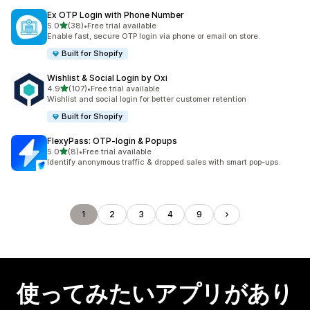
Ex OTP Login with Phone Number
5つ星中
5.0
(38)
•
Free trial available
合計レビュー数：38件
Enable fast, secure OTP login via phone or email on store.
Built for Shopify
Wishlist & Social Login by Oxi
5つ星中
4.9
(107)
•
Free trial available
合計レビュー数：107件
Wishlist and social login for better customer retention
Built for Shopify
FlexyPass: OTP‑login & Popups
5つ星中
5.0
(8)
•
Free trial available
合計レビュー数：8件
Identify anonymous traffic & dropped sales with smart pop-ups.
1
2
3
4
9
使ってみたいアプリがあり