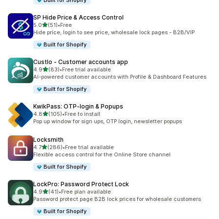
Built for Shopify
SP Hide Price & Access Control
5つ星中
5.0
(51)
•
Free
合計レビュー数：51件
Hide price, login to see price, wholesale lock pages - B2B/VIP
Built for Shopify
Custlo ‑ Customer accounts app
5つ星中
4.9
(83)
•
Free trial available
合計レビュー数：83件
AI-powered customer accounts with Profile & Dashboard Features
Built for Shopify
KwikPass: OTP‑login & Popups
5つ星中
4.8
(105)
•
Free to install
合計レビュー数：105件
Pop up window for sign ups, OTP login, newsletter popups
Locksmith
5つ星中
4.7
(286)
•
Free trial available
合計レビュー数：286件
Flexible access control for the Online Store channel
Built for Shopify
LockPro: Password Protect Lock
5つ星中
4.9
(41)
•
Free plan available
合計レビュー数：41件
Password protect page B2B lock prices for wholesale customers
Built for Shopify