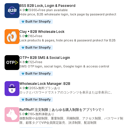
BSS B2B Lock, Login & Password
5つ星中
4.9
(599)
•
Free plan available
合計レビュー数：599件
Hide price, B2B wholesale login, lock page by password protect
Built for Shopify
Clay • B2B Wholesale Lock
5つ星中
5.0
(16)
•
Free
合計レビュー数：16件
Lock products & pages, hide prices & password protect for B2B
Built for Shopify
OTP+ B2B SMS & Social Login
5つ星中
4.8
(12)
•
Free
合計レビュー数：12件
SMS OTP login, social login, Google login & access control
Built for Shopify
Wholesale Lock Manager: B2B
5つ星中
4.9
(205)
•
無料プランあり
合計レビュー数：205件
ロックとパスワードでストアのコンテンツを表示または非表示に。
Built for Shopify
RuffRuff 注文制限｜あらゆる購入制限をアプリ1つで！
5つ星中
5.0
(19)
•
無料体験あり
合計レビュー数：19件
個数制限や金額制限、重量制限、同梱制限、アクセス制限、パスワード制
限、顧客タグでVIP会員限定販売、決済制限、配送制限