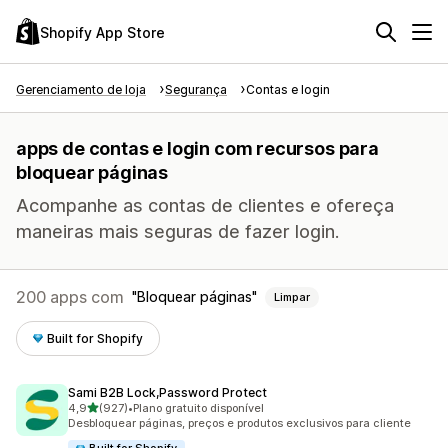
Shopify App Store
Gerenciamento de loja
Segurança
Contas e login
apps de contas e login com recursos para
bloquear páginas
Acompanhe as contas de clientes e ofereça
maneiras mais seguras de fazer login.
200 apps com
Bloquear páginas
Limpar
Built for Shopify
Sami B2B Lock,Password Protect
de 5 estrelas
4,9
(927)
•
Plano gratuito disponível
927 avaliações ao todo
Desbloquear páginas, preços e produtos exclusivos para cliente