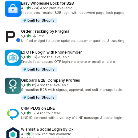
Easy Wholesale Lock for B2B
na 5 gwiazdek
4,5
(224)
•
Free plan available
Łączna liczba recenzji: 224
Hide prices, restrict B2B login with password page, lock pages
Built for Shopify
Order Tracking by Pragma
na 5 gwiazdek
5,0
(8)
•
Free
Łączna liczba recenzji: 8
Unified widget for order updates, customer queries, & tracking
Ex OTP Login with Phone Number
na 5 gwiazdek
5,0
(38)
•
Free trial available
Łączna liczba recenzji: 38
Enable fast, secure OTP login via phone or email on store.
Built for Shopify
Onboard B2B: Company Profiles
na 5 gwiazdek
5,0
(12)
•
Free trial available
Łączna liczba recenzji: 12
Streamline B2B with signup, approval, and self-manage tools
Built for Shopify
CRM PLUS on LINE
na 5 gwiazdek
5,0
(37)
•
Free to install
Łączna liczba recenzji: 37
LINE ID connect with a variety of LINE message & social login
Wishlist & Social Login by Oxi
na 5 gwiazdek
4,9
(107)
•
Free trial available
Łączna liczba recenzji: 107