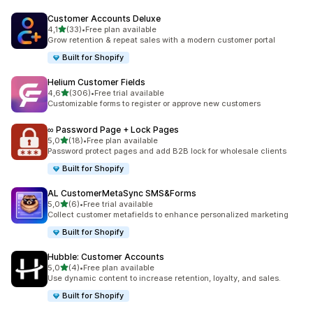
Customer Accounts Deluxe
na 5 gwiazdek
4,1
(33)
•
Free plan available
Łączna liczba recenzji: 33
Grow retention & repeat sales with a modern customer portal
Built for Shopify
Helium Customer Fields
na 5 gwiazdek
4,6
(306)
•
Free trial available
Łączna liczba recenzji: 306
Customizable forms to register or approve new customers
∞ Password Page + Lock Pages
na 5 gwiazdek
5,0
(18)
•
Free plan available
Łączna liczba recenzji: 18
Password protect pages and add B2B lock for wholesale clients
Built for Shopify
AL CustomerMetaSync SMS&Forms
na 5 gwiazdek
5,0
(6)
•
Free trial available
Łączna liczba recenzji: 6
Collect customer metafields to enhance personalized marketing
Built for Shopify
Hubble: Customer Accounts
na 5 gwiazdek
5,0
(4)
•
Free plan available
Łączna liczba recenzji: 4
Use dynamic content to increase retention, loyalty, and sales.
Built for Shopify