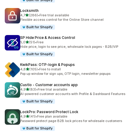
Built for Shopify
Locksmith
na 5 gwiazdek
4,7
(286)
•
Free trial available
Łączna liczba recenzji: 286
Flexible access control for the Online Store channel
Built for Shopify
SP Hide Price & Access Control
na 5 gwiazdek
5,0
(51)
•
Free
Łączna liczba recenzji: 51
Hide price, login to see price, wholesale lock pages - B2B/VIP
Built for Shopify
KwikPass: OTP‑login & Popups
na 5 gwiazdek
4,8
(105)
•
Free to install
Łączna liczba recenzji: 105
Pop up window for sign ups, OTP login, newsletter popups
Custlo ‑ Customer accounts app
na 5 gwiazdek
4,9
(83)
•
Free trial available
Łączna liczba recenzji: 83
AI-powered customer accounts with Profile & Dashboard Features
Built for Shopify
LockPro: Password Protect Lock
na 5 gwiazdek
4,9
(41)
•
Free plan available
Łączna liczba recenzji: 41
Password protect page B2B lock prices for wholesale customers
Built for Shopify