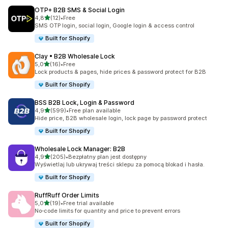
OTP+ B2B SMS & Social Login
na 5 gwiazdek
4,8
(12)
•
Free
Łączna liczba recenzji: 12
SMS OTP login, social login, Google login & access control
Built for Shopify
Clay • B2B Wholesale Lock
na 5 gwiazdek
5,0
(16)
•
Free
Łączna liczba recenzji: 16
Lock products & pages, hide prices & password protect for B2B
Built for Shopify
BSS B2B Lock, Login & Password
na 5 gwiazdek
4,9
(599)
•
Free plan available
Łączna liczba recenzji: 599
Hide price, B2B wholesale login, lock page by password protect
Built for Shopify
Wholesale Lock Manager: B2B
na 5 gwiazdek
4,9
(205)
•
Bezpłatny plan jest dostępny
Łączna liczba recenzji: 205
Wyświetlaj lub ukrywaj treści sklepu za pomocą blokad i hasła.
Built for Shopify
RuffRuff Order Limits
na 5 gwiazdek
5,0
(19)
•
Free trial available
Łączna liczba recenzji: 19
No‑code limits for quantity and price to prevent errors
Built for Shopify