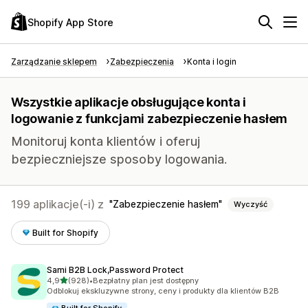
Shopify App Store
Zarządzanie sklepem
Zabezpieczenia
Konta i login
Wszystkie aplikacje obsługujące konta i
logowanie z funkcjami zabezpieczenie hasłem
Monitoruj konta klientów i oferuj
bezpieczniejsze sposoby logowania.
199 aplikacje(-i) z
Zabezpieczenie hasłem
Wyczyść
Built for Shopify
Sami B2B Lock,Password Protect
na 5 gwiazdek
4,9
(928)
•
Bezpłatny plan jest dostępny
Łączna liczba recenzji: 928
Odblokuj ekskluzywne strony, ceny i produkty dla klientów B2B