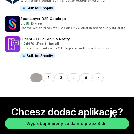
Wishlist and social login for better customer retention
Built for Shopify
SparkLayer B2B Catalogs
na 5 gwiazdek
5,0
(1)
•
Free
Łączna liczba recenzji: 1
Control which products B2B and B2C customers see in your store
Lucent ‑ OTP Login & Notify
na 5 gwiazdek
4,7
(70)
•
Free to install
Łączna liczba recenzji: 70
Enhance security with OTP login for authorized access
Built for Shopify
1
2
3
4
9
Chcesz dodać aplikację?
Wypróbuj Shopify za darmo przez 3 dni