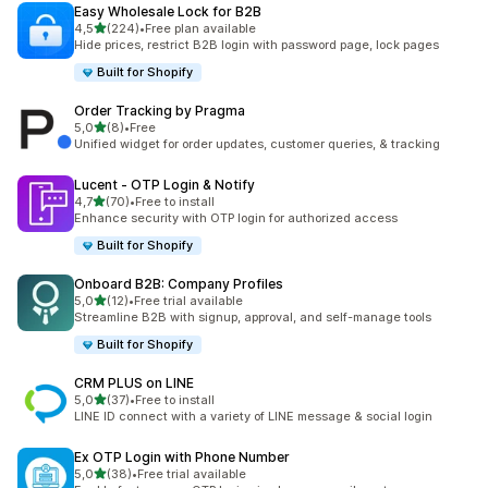
Easy Wholesale Lock for B2B
/ 5 tähteä
4,5
(224)
•
Free plan available
224 arvostelua yhteensä
Hide prices, restrict B2B login with password page, lock pages
Built for Shopify
Order Tracking by Pragma
/ 5 tähteä
5,0
(8)
•
Free
8 arvostelua yhteensä
Unified widget for order updates, customer queries, & tracking
Lucent ‑ OTP Login & Notify
/ 5 tähteä
4,7
(70)
•
Free to install
70 arvostelua yhteensä
Enhance security with OTP login for authorized access
Built for Shopify
Onboard B2B: Company Profiles
/ 5 tähteä
5,0
(12)
•
Free trial available
12 arvostelua yhteensä
Streamline B2B with signup, approval, and self-manage tools
Built for Shopify
CRM PLUS on LINE
/ 5 tähteä
5,0
(37)
•
Free to install
37 arvostelua yhteensä
LINE ID connect with a variety of LINE message & social login
Ex OTP Login with Phone Number
/ 5 tähteä
5,0
(38)
•
Free trial available
38 arvostelua yhteensä