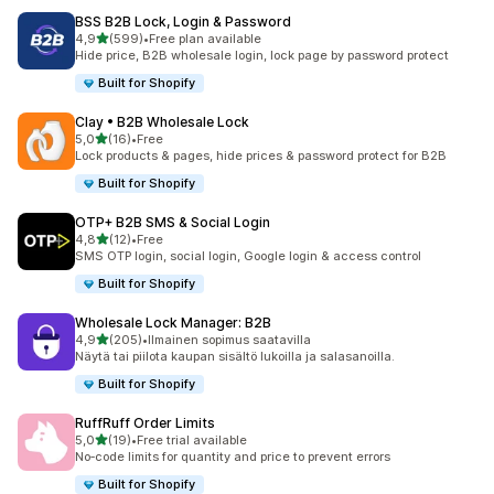
BSS B2B Lock, Login & Password
/ 5 tähteä
4,9
(599)
•
Free plan available
599 arvostelua yhteensä
Hide price, B2B wholesale login, lock page by password protect
Built for Shopify
Clay • B2B Wholesale Lock
/ 5 tähteä
5,0
(16)
•
Free
16 arvostelua yhteensä
Lock products & pages, hide prices & password protect for B2B
Built for Shopify
OTP+ B2B SMS & Social Login
/ 5 tähteä
4,8
(12)
•
Free
12 arvostelua yhteensä
SMS OTP login, social login, Google login & access control
Built for Shopify
Wholesale Lock Manager: B2B
/ 5 tähteä
4,9
(205)
•
Ilmainen sopimus saatavilla
205 arvostelua yhteensä
Näytä tai piilota kaupan sisältö lukoilla ja salasanoilla.
Built for Shopify
RuffRuff Order Limits
/ 5 tähteä
5,0
(19)
•
Free trial available
19 arvostelua yhteensä
No‑code limits for quantity and price to prevent errors
Built for Shopify