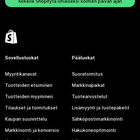
Kokeile Shopifyta ilmaiseksi kolmen päivän ajan
Sovellusluokat
Pääluokat
Myyntikanavat
Suoratoimitus
Tuotteiden etsiminen
Markkinapaikat
Tuotteiden myyminen
Tuotearvostelut
Tilaukset ja toimitukset
Lisämyynti ja tuotepaketit
Kaupan suunnittelu
Sähköpostimarkkinointi
Markkinointi ja konversio
Hakukoneoptimointi