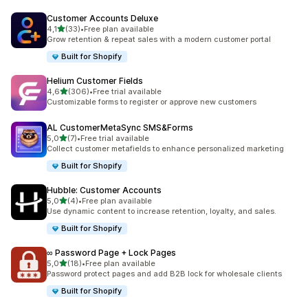
Customer Accounts Deluxe
/ 5 tähteä
4,1
(33)
•
Free plan available
33 arvostelua yhteensä
Grow retention & repeat sales with a modern customer portal
Built for Shopify
Helium Customer Fields
/ 5 tähteä
4,6
(306)
•
Free trial available
306 arvostelua yhteensä
Customizable forms to register or approve new customers
AL CustomerMetaSync SMS&Forms
/ 5 tähteä
5,0
(7)
•
Free trial available
7 arvostelua yhteensä
Collect customer metafields to enhance personalized marketing
Built for Shopify
Hubble: Customer Accounts
/ 5 tähteä
5,0
(4)
•
Free plan available
4 arvostelua yhteensä
Use dynamic content to increase retention, loyalty, and sales.
Built for Shopify
∞ Password Page + Lock Pages
/ 5 tähteä
5,0
(18)
•
Free plan available
18 arvostelua yhteensä
Password protect pages and add B2B lock for wholesale clients
Built for Shopify