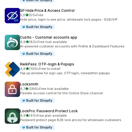
Built for Shopify
SP Hide Price & Access Control
/ 5 tähteä
5,0
(51)
•
Free
51 arvostelua yhteensä
Hide price, login to see price, wholesale lock pages - B2B/VIP
Built for Shopify
Custlo ‑ Customer accounts app
/ 5 tähteä
4,9
(83)
•
Free trial available
83 arvostelua yhteensä
AI-powered customer accounts with Profile & Dashboard Features
Built for Shopify
KwikPass: OTP‑login & Popups
/ 5 tähteä
4,8
(105)
•
Free to install
105 arvostelua yhteensä
Pop up window for sign ups, OTP login, newsletter popups
Locksmith
/ 5 tähteä
4,7
(286)
•
Free trial available
286 arvostelua yhteensä
Flexible access control for the Online Store channel
Built for Shopify
LockPro: Password Protect Lock
/ 5 tähteä
4,9
(41)
•
Free plan available
41 arvostelua yhteensä
Password protect page B2B lock prices for wholesale customers
Built for Shopify