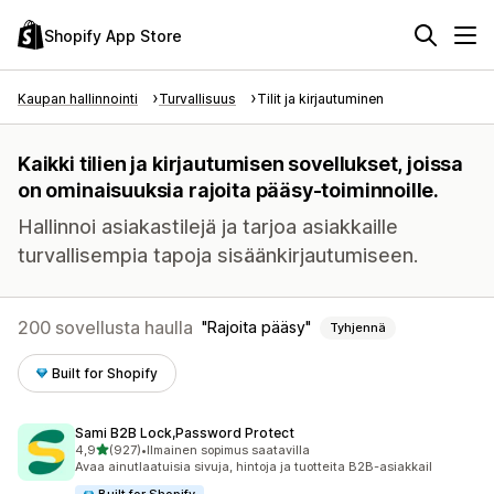
Shopify App Store
Kaupan hallinnointi
Turvallisuus
Tilit ja kirjautuminen
Kaikki tilien ja kirjautumisen sovellukset, joissa
on ominaisuuksia rajoita pääsy-toiminnoille.
Hallinnoi asiakastilejä ja tarjoa asiakkaille
turvallisempia tapoja sisäänkirjautumiseen.
200 sovellusta haulla
Rajoita pääsy
Tyhjennä
Built for Shopify
Sami B2B Lock,Password Protect
/ 5 tähteä
4,9
(927)
•
Ilmainen sopimus saatavilla
927 arvostelua yhteensä
Avaa ainutlaatuisia sivuja, hintoja ja tuotteita B2B-asiakkail