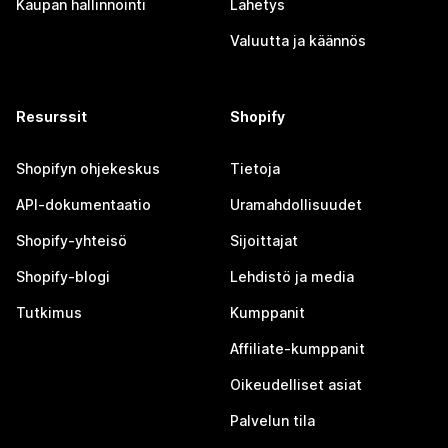
Kaupan hallinnointi
Lähetys
Valuutta ja käännös
Resurssit
Shopify
Shopifyn ohjekeskus
Tietoja
API-dokumentaatio
Uramahdollisuudet
Shopify-yhteisö
Sijoittajat
Shopify-blogi
Lehdistö ja media
Tutkimus
Kumppanit
Affiliate-kumppanit
Oikeudelliset asiat
Palvelun tila