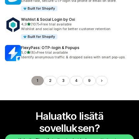
Enable fast, secure OTP login via phone or email on store.
Built for Shopify
Wishlist & Social Login by Oxi
/ 5 tähteä
4,9
(107)
•
Free trial available
107 arvostelua yhteensä
Wishlist and social login for better customer retention
Built for Shopify
FlexyPass: OTP‑login & Popups
/ 5 tähteä
5,0
(8)
•
Free trial available
8 arvostelua yhteensä
Identify anonymous traffic & dropped sales with smart pop-ups.
1
2
3
4
9
Haluatko lisätä
sovelluksen?