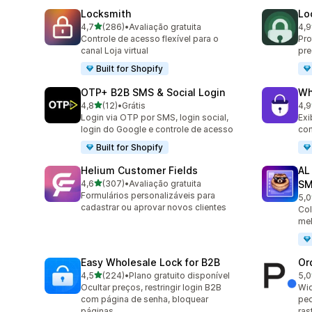
Locksmith
Lo
de 5 estrelas
4,7
(286)
•
Avaliação gratuita
4,9
286 avaliações ao todo
41 
Controle de acesso flexível para o
Pro
canal Loja virtual
pre
Built for Shopify
OTP+ B2B SMS & Social Login
Wh
de 5 estrelas
4,8
(12)
•
Grátis
4,9
12 avaliações ao todo
205
Login via OTP por SMS, login social,
Exi
login do Google e controle de acesso
com
Built for Shopify
Helium Customer Fields
AL
de 5 estrelas
4,6
(307)
•
Avaliação gratuita
SM
307 avaliações ao todo
Formulários personalizáveis para
5,0
7 a
cadastrar ou aprovar novos clientes
Col
mel
Easy Wholesale Lock for B2B
Or
de 5 estrelas
4,5
(224)
•
Plano gratuito disponível
5,0
224 avaliações ao todo
8 a
Ocultar preços, restringir login B2B
Wid
com página de senha, bloquear
ped
páginas
ras