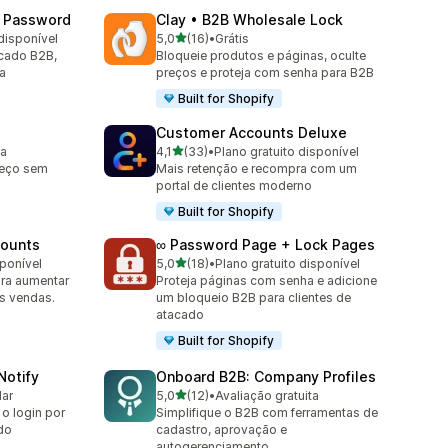
& Password
Clay • B2B Wholesale Lock
de 5 estrelas
disponível
5,0
(16)
•
Grátis
16 avaliações ao todo
acado B2B,
Bloqueie produtos e páginas, oculte
a
preços e proteja com senha para B2B
Built for Shopify
Customer Accounts Deluxe
de 5 estrelas
ta
4,1
(33)
•
Plano gratuito disponível
33 avaliações ao todo
reço sem
Mais retenção e recompra com um
portal de clientes moderno
Built for Shopify
counts
∞ Password Page + Lock Pages
de 5 estrelas
sponível
5,0
(18)
•
Plano gratuito disponível
18 avaliações ao todo
ra aumentar
Proteja páginas com senha e adicione
as vendas.
um bloqueio B2B para clientes de
atacado
Built for Shopify
Notify
Onboard B2B: Company Profiles
de 5 estrelas
lar
5,0
(12)
•
Avaliação gratuita
12 avaliações ao todo
o login por
Simplifique o B2B com ferramentas de
do
cadastro, aprovação e
autogerenciamento