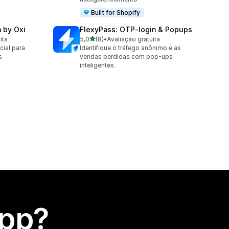
Built for Shopify
n by Oxi
FlexyPass: OTP‑login & Popups
de 5 estrelas
ita
5,0
(8)
•
Avaliação gratuita
8 avaliações ao todo
cial para
Identifique o tráfego anônimo e as
s
vendas perdidas com pop-ups
inteligentes.
app?