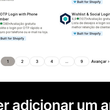
Built for Shopify
 OTP Login with Phone
Wishlist & Social Logi
de 5 estrelas
mber
4,9
(107)
•
Avaliação gratu
107 avaliações ao todo
Lista de desejos e login so
de 5 estrelas
(38)
•
Avaliação gratuita
avaliações ao todo
melhor retenção de cliente
ilite o login por OTP rápido e
uro por telefone ou e-mail na loja.
Built for Shopify
Built for Shopify
Avançar
1
2
3
4
…
9
r adicionar um 