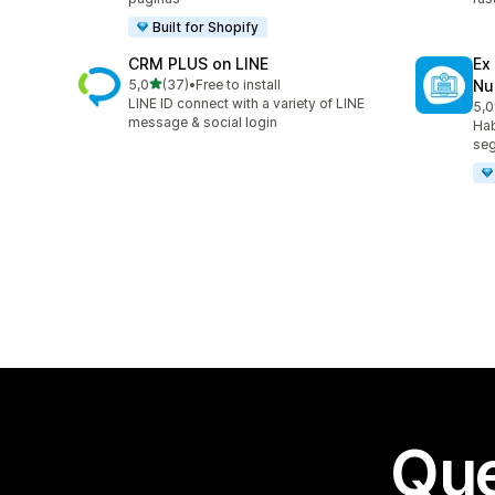
Built for Shopify
CRM PLUS on LINE
Ex
de 5 estrelas
5,0
(37)
•
Free to install
Nu
37 avaliações ao todo
LINE ID connect with a variety of LINE
5,0
38 
message & social login
Hab
seg
Que