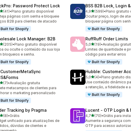
ckPro: Password Protect Lock
BSS B2B Lock, Login 
de 5 estrelas
de 5 estrelas
(41)
•
Plano gratuito disponível
4,9
(599)
•
Plano gratuito 
avaliações ao todo
599 avaliações ao todo
teja páginas com senha e bloqueie
Ocultar preço, login de at
ços B2B para clientes de atacado
bloquear página com senh
Built for Shopify
Built for Shopify
olesale Lock Manager: B2B
RuffRuff Order Limits
de 5 estrelas
de 5 estrelas
(205)
•
Plano gratuito disponível
5,0
(19)
•
Avaliação gratui
 avaliações ao todo
19 avaliações ao todo
ba ou oculte o conteúdo da sua loja
Limites de quantidade e p
 bloqueios e senha.
código para evitar erros
Built for Shopify
Built for Shopify
 CustomerMetaSync
Hubble: Customer Ac
de 5 estrelas
S&Forms
5,0
(4)
•
Plano gratuito di
4 avaliações ao todo
Use conteúdo dinâmico pa
de 5 estrelas
(7)
•
Avaliação gratuita
valiações ao todo
a retenção, a fidelidade e 
ete metacampos de clientes para
horar o marketing personalizado
Built for Shopify
Built for Shopify
der Tracking by Pragma
Lucent ‑ OTP Login & 
de 5 estrelas
de 5 estrelas
(8)
•
Grátis
4,7
(70)
•
Grátis para insta
valiações ao todo
70 avaliações ao todo
get unificado para atualizações de
Aumente a segurança com 
idos, dúvidas de clientes e
OTP para acesso autoriza
treamento