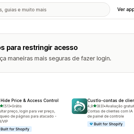
Ver ap
s para restringir acesso
a maneiras mais seguras de fazer login.
 Hide Price & Access Control
Custlo‑contas de clie
de 5 estrelas
de 5 estrelas
(51)
•
Grátis
4,9
(83)
•
Avaliação gratui
avaliações ao todo
83 avaliações ao todo
ltar preço, login para ver preço,
Contas de clientes com IA 
queio de páginas para atacado -
de painel de controle
B/VIP
Built for Shopify
Built for Shopify