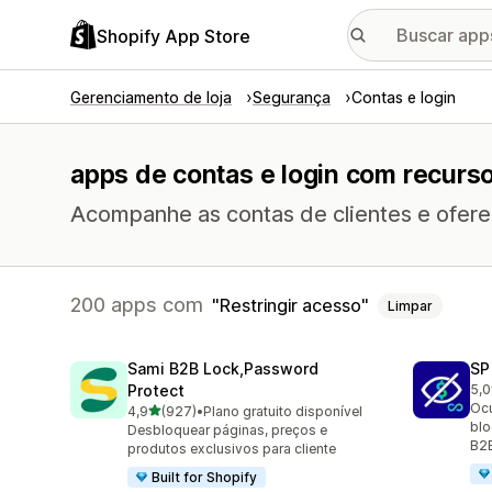
Shopify App Store
Gerenciamento de loja
Segurança
Contas e login
apps de contas e login com recurso
Acompanhe as contas de clientes e ofereç
200 apps com
Restringir acesso
Limpar
Sami B2B Lock,Password
SP
Protect
5,0
51 
Ocu
de 5 estrelas
4,9
(927)
•
Plano gratuito disponível
927 avaliações ao todo
blo
Desbloquear páginas, preços e
B2
produtos exclusivos para cliente
Built for Shopify