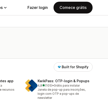
ps
Fazer login
Comece grátis
Built for Shopify
ntes app
KwikPass: OTP‑login & Popups
de 5 estrelas
ta
4,8
(105)
•
Grátis para instalar
105 avaliações ao todo
e recursos
Janela de pop-up para inscrições,
login com OTP e pop-ups de
newsletter