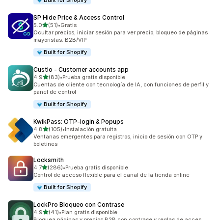
Built for Shopify
SP Hide Price & Access Control
de 5 estrellas
5.0
(51)
•
Gratis
51 reseñas en total
Ocultar precios, iniciar sesión para ver precio, bloqueo de páginas
mayoristas: B2B/VIP
Built for Shopify
Custlo ‑ Customer accounts app
de 5 estrellas
4.9
(83)
•
Prueba gratis disponible
83 reseñas en total
Cuentas de cliente con tecnología de IA, con funciones de perfil y
panel de control
Built for Shopify
KwikPass: OTP‑login & Popups
de 5 estrellas
4.8
(105)
•
Instalación gratuita
105 reseñas en total
Ventanas emergentes para registros, inicio de sesión con OTP y
boletines
Locksmith
de 5 estrellas
4.7
(286)
•
Prueba gratis disponible
286 reseñas en total
Control de acceso flexible para el canal de la tienda online
Built for Shopify
LockPro Bloqueo con Contrase
de 5 estrellas
4.9
(41)
•
Plan gratis disponible
41 reseñas en total
Bloquea páginas y precios B2B con contrase y reglas de acces