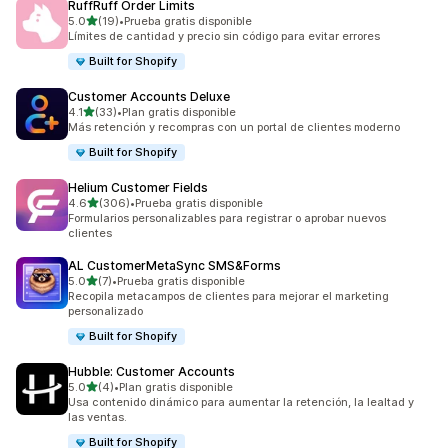
RuffRuff Order Limits
de 5 estrellas
5.0
(19)
•
Prueba gratis disponible
19 reseñas en total
Límites de cantidad y precio sin código para evitar errores
Built for Shopify
Customer Accounts Deluxe
de 5 estrellas
4.1
(33)
•
Plan gratis disponible
33 reseñas en total
Más retención y recompras con un portal de clientes moderno
Built for Shopify
Helium Customer Fields
de 5 estrellas
4.6
(306)
•
Prueba gratis disponible
306 reseñas en total
Formularios personalizables para registrar o aprobar nuevos
clientes
AL CustomerMetaSync SMS&Forms
de 5 estrellas
5.0
(7)
•
Prueba gratis disponible
7 reseñas en total
Recopila metacampos de clientes para mejorar el marketing
personalizado
Built for Shopify
Hubble: Customer Accounts
de 5 estrellas
5.0
(4)
•
Plan gratis disponible
4 reseñas en total
Usa contenido dinámico para aumentar la retención, la lealtad y
las ventas.
Built for Shopify