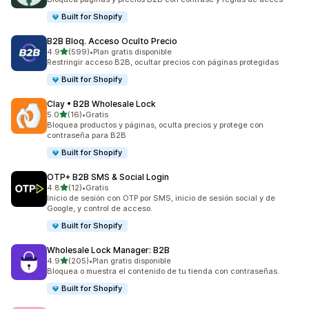
Built for Shopify
B2B Bloq. Acceso Oculto Precio
de 5 estrellas
4.9
(599)
•
Plan gratis disponible
599 reseñas en total
Restringir acceso B2B, ocultar precios con páginas protegidas
Built for Shopify
Clay • B2B Wholesale Lock
de 5 estrellas
5.0
(16)
•
Gratis
16 reseñas en total
Bloquea productos y páginas, oculta precios y protege con
contraseña para B2B
Built for Shopify
OTP+ B2B SMS & Social Login
de 5 estrellas
4.8
(12)
•
Gratis
12 reseñas en total
Inicio de sesión con OTP por SMS, inicio de sesión social y de
Google, y control de acceso.
Built for Shopify
Wholesale Lock Manager: B2B
de 5 estrellas
4.9
(205)
•
Plan gratis disponible
205 reseñas en total
Bloquea o muestra el contenido de tu tienda con contraseñas.
Built for Shopify