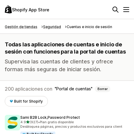
Shopify App Store
Gestión de tiendas
Seguridad
Cuentas e inicio de sesión
Todas las aplicaciones de cuentas e inicio de
sesión con funciones para la portal de cuentas
Supervisa las cuentas de clientes y ofrece
formas más seguras de iniciar sesión.
200 aplicaciones con
Portal de cuentas
Borrar
Built for Shopify
Sami B2B Lock,Password Protect
de 5 estrellas
4.9
(927)
•
Plan gratis disponible
927 reseñas en total
Desbloquea páginas, precios y productos exclusivos para client