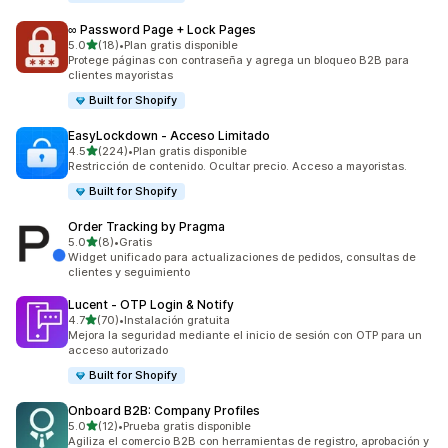
∞ Password Page + Lock Pages
de 5 estrellas
5.0
(18)
•
Plan gratis disponible
18 reseñas en total
Protege páginas con contraseña y agrega un bloqueo B2B para
clientes mayoristas
Built for Shopify
EasyLockdown ‑ Acceso Limitado
de 5 estrellas
4.5
(224)
•
Plan gratis disponible
224 reseñas en total
Restricción de contenido. Ocultar precio. Acceso a mayoristas.
Built for Shopify
Order Tracking by Pragma
de 5 estrellas
5.0
(8)
•
Gratis
8 reseñas en total
Widget unificado para actualizaciones de pedidos, consultas de
clientes y seguimiento
Lucent ‑ OTP Login & Notify
de 5 estrellas
4.7
(70)
•
Instalación gratuita
70 reseñas en total
Mejora la seguridad mediante el inicio de sesión con OTP para un
acceso autorizado
Built for Shopify
Onboard B2B: Company Profiles
de 5 estrellas
5.0
(12)
•
Prueba gratis disponible
12 reseñas en total
Agiliza el comercio B2B con herramientas de registro, aprobación y