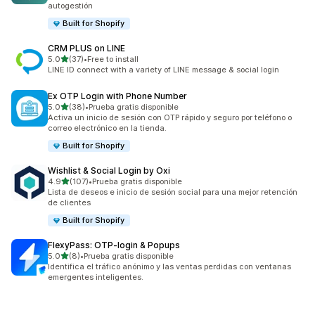
autogestión
Built for Shopify
CRM PLUS on LINE
de 5 estrellas
5.0
(37)
•
Free to install
37 reseñas en total
LINE ID connect with a variety of LINE message & social login
Ex OTP Login with Phone Number
de 5 estrellas
5.0
(38)
•
Prueba gratis disponible
38 reseñas en total
Activa un inicio de sesión con OTP rápido y seguro por teléfono o
correo electrónico en la tienda.
Built for Shopify
Wishlist & Social Login by Oxi
de 5 estrellas
4.9
(107)
•
Prueba gratis disponible
107 reseñas en total
Lista de deseos e inicio de sesión social para una mejor retención
de clientes
Built for Shopify
FlexyPass: OTP‑login & Popups
de 5 estrellas
5.0
(8)
•
Prueba gratis disponible
8 reseñas en total
Identifica el tráfico anónimo y las ventas perdidas con ventanas
emergentes inteligentes.