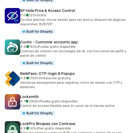
Built for Shopify
SP Hide Price & Access Control
de 5 estrellas
5.0
(51)
•
Gratis
51 reseñas en total
Ocultar precios, iniciar sesión para ver precio, bloqueo de páginas
mayoristas: B2B/VIP
Built for Shopify
Custlo ‑ Customer accounts app
de 5 estrellas
4.9
(83)
•
Prueba gratis disponible
83 reseñas en total
Cuentas de cliente con tecnología de IA, con funciones de perfil y
panel de control
Built for Shopify
KwikPass: OTP‑login & Popups
de 5 estrellas
4.8
(105)
•
Instalación gratuita
105 reseñas en total
Ventanas emergentes para registros, inicio de sesión con OTP y
boletines
Locksmith
de 5 estrellas
4.7
(286)
•
Prueba gratis disponible
286 reseñas en total
Control de acceso flexible para el canal de la tienda online
Built for Shopify
LockPro Bloqueo con Contrase
de 5 estrellas
4.9
(41)
•
Plan gratis disponible
41 reseñas en total
Bloquea páginas y precios B2B con contrase y reglas de acces