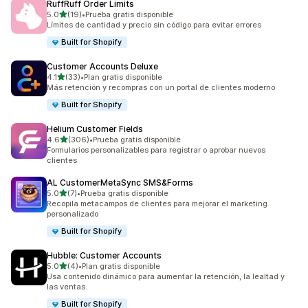
RuffRuff Order Limits
de 5 estrellas
5.0
(19)
•
Prueba gratis disponible
19 reseñas en total
Límites de cantidad y precio sin código para evitar errores
Built for Shopify
Customer Accounts Deluxe
de 5 estrellas
4.1
(33)
•
Plan gratis disponible
33 reseñas en total
Más retención y recompras con un portal de clientes moderno
Built for Shopify
Helium Customer Fields
de 5 estrellas
4.6
(306)
•
Prueba gratis disponible
306 reseñas en total
Formularios personalizables para registrar o aprobar nuevos
clientes
AL CustomerMetaSync SMS&Forms
de 5 estrellas
5.0
(7)
•
Prueba gratis disponible
7 reseñas en total
Recopila metacampos de clientes para mejorar el marketing
personalizado
Built for Shopify
Hubble: Customer Accounts
de 5 estrellas
5.0
(4)
•
Plan gratis disponible
4 reseñas en total
Usa contenido dinámico para aumentar la retención, la lealtad y
las ventas.
Built for Shopify