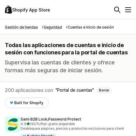
Shopify App Store
Gestión de tiendas
Seguridad
Cuentas e inicio de sesión
Todas las aplicaciones de cuentas e inicio de
sesión con funciones para la portal de cuentas
Supervisa las cuentas de clientes y ofrece
formas más seguras de iniciar sesión.
200 aplicaciones con
Portal de cuentas
Borrar
Built for Shopify
Sami B2B Lock,Password Protect
de 5 estrellas
4.9
(927)
•
Plan gratis disponible
927 reseñas en total
Desbloquea páginas, precios y productos exclusivos para client