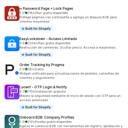
∞ Password Page + Lock Pages
de 5 estrellas
5.0
(18)
•
Plan gratis disponible
18 reseñas en total
Protege páginas con contraseña y agrega un bloqueo B2B para
clientes mayoristas
Built for Shopify
EasyLockdown ‑ Acceso Limitado
de 5 estrellas
4.5
(224)
•
Plan gratis disponible
224 reseñas en total
Restricción de contenido. Ocultar precio. Acceso a mayoristas.
Built for Shopify
Order Tracking by Pragma
de 5 estrellas
5.0
(8)
•
Gratis
8 reseñas en total
Widget unificado para actualizaciones de pedidos, consultas de
clientes y seguimiento
Lucent ‑ OTP Login & Notify
de 5 estrellas
4.7
(70)
•
Instalación gratuita
70 reseñas en total
Mejora la seguridad mediante el inicio de sesión con OTP para un
acceso autorizado
Built for Shopify
Onboard B2B: Company Profiles
de 5 estrellas
5.0
(12)
•
Prueba gratis disponible
12 reseñas en total
Agiliza el comercio B2B con herramientas de registro, aprobación y