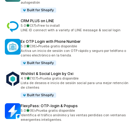
autogestión
Built for Shopify
CRM PLUS on LINE
de 5 estrellas
5.0
(37)
•
Free to install
37 reseñas en total
LINE ID connect with a variety of LINE message & social login
Ex OTP Login with Phone Number
de 5 estrellas
5.0
(38)
•
Prueba gratis disponible
38 reseñas en total
Activa un inicio de sesión con OTP rápido y seguro por teléfono o
correo electrónico en la tienda.
Built for Shopify
Wishlist & Social Login by Oxi
de 5 estrellas
4.9
(107)
•
Prueba gratis disponible
107 reseñas en total
Lista de deseos e inicio de sesión social para una mejor retención
de clientes
Built for Shopify
FlexyPass: OTP‑login & Popups
de 5 estrellas
5.0
(8)
•
Prueba gratis disponible
8 reseñas en total
Identifica el tráfico anónimo y las ventas perdidas con ventanas
emergentes inteligentes.