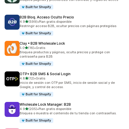
Built for Shopify
B2B Bloq. Acceso Oculto Precio
de 5 estrellas
4.9
(599)
•
Plan gratis disponible
599 reseñas en total
Restringir acceso B2B, ocultar precios con páginas protegidas
Built for Shopify
Clay • B2B Wholesale Lock
de 5 estrellas
5.0
(16)
•
Gratis
16 reseñas en total
Bloquea productos y páginas, oculta precios y protege con
contraseña para B2B
Built for Shopify
OTP+ B2B SMS & Social Login
de 5 estrellas
4.8
(12)
•
Gratis
12 reseñas en total
Inicio de sesión con OTP por SMS, inicio de sesión social y de
Google, y control de acceso.
Built for Shopify
Wholesale Lock Manager: B2B
de 5 estrellas
4.9
(205)
•
Plan gratis disponible
205 reseñas en total
Bloquea o muestra el contenido de tu tienda con contraseñas.
Built for Shopify