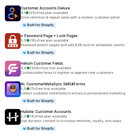
Customer Accounts Deluxe
/ 5 tähteä
4,1
(33)
•
Free plan available
33 arvostelua yhteensä
Grow retention & repeat sales with a modern customer portal
Built for Shopify
∞ Password Page + Lock Pages
/ 5 tähteä
5,0
(18)
•
Free plan available
18 arvostelua yhteensä
Password protect pages and add B2B lock for wholesale clients
Built for Shopify
Helium Customer Fields
/ 5 tähteä
4,6
(306)
•
Free trial available
306 arvostelua yhteensä
Customizable forms to register or approve new customers
AL CustomerMetaSync SMS&Forms
/ 5 tähteä
5,0
(7)
•
Free trial available
7 arvostelua yhteensä
Collect customer metafields to enhance personalized marketing
Built for Shopify
Hubble: Customer Accounts
/ 5 tähteä
5,0
(4)
•
Free plan available
4 arvostelua yhteensä
Use dynamic content to increase retention, loyalty, and sales.
Built for Shopify