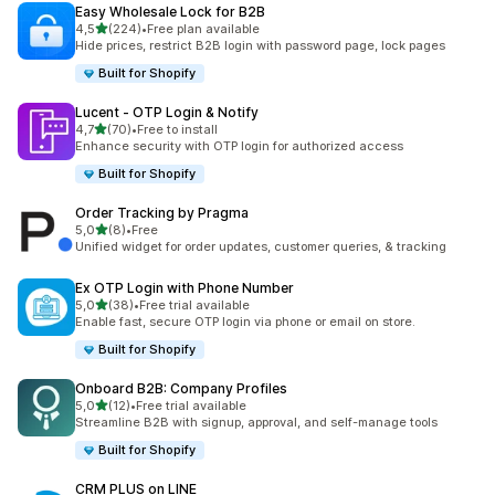
Easy Wholesale Lock for B2B
/ 5 tähteä
4,5
(224)
•
Free plan available
224 arvostelua yhteensä
Hide prices, restrict B2B login with password page, lock pages
Built for Shopify
Lucent ‑ OTP Login & Notify
/ 5 tähteä
4,7
(70)
•
Free to install
70 arvostelua yhteensä
Enhance security with OTP login for authorized access
Built for Shopify
Order Tracking by Pragma
/ 5 tähteä
5,0
(8)
•
Free
8 arvostelua yhteensä
Unified widget for order updates, customer queries, & tracking
Ex OTP Login with Phone Number
/ 5 tähteä
5,0
(38)
•
Free trial available
38 arvostelua yhteensä
Enable fast, secure OTP login via phone or email on store.
Built for Shopify
Onboard B2B: Company Profiles
/ 5 tähteä
5,0
(12)
•
Free trial available
12 arvostelua yhteensä
Streamline B2B with signup, approval, and self-manage tools
Built for Shopify
CRM PLUS on LINE