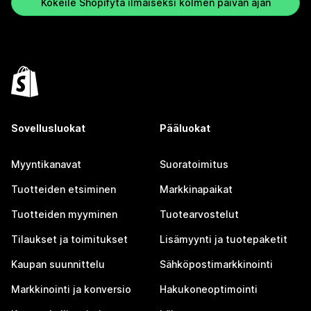
Kokeile Shopifyta ilmaiseksi kolmen päivän ajan
Sovellusluokat
Pääluokat
Myyntikanavat
Suoratoimitus
Tuotteiden etsiminen
Markkinapaikat
Tuotteiden myyminen
Tuotearvostelut
Tilaukset ja toimitukset
Lisämyynti ja tuotepaketit
Kaupan suunnittelu
Sähköpostimarkkinointi
Markkinointi ja konversio
Hakukoneoptimointi