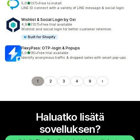
/ 5 tähteä
5,0
(37)
•
Free to install
37 arvostelua yhteensä
LINE ID connect with a variety of LINE message & social login
Wishlist & Social Login by Oxi
/ 5 tähteä
4,9
(107)
•
Free trial available
107 arvostelua yhteensä
Wishlist and social login for better customer retention
Built for Shopify
FlexyPass: OTP‑login & Popups
/ 5 tähteä
5,0
(8)
•
Free trial available
8 arvostelua yhteensä
Identify anonymous traffic & dropped sales with smart pop-ups.
1
2
3
4
9
Haluatko lisätä
sovelluksen?