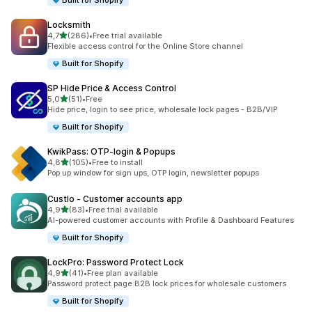
Built for Shopify
Locksmith
/ 5 tähteä
4,7
(286)
•
Free trial available
286 arvostelua yhteensä
Flexible access control for the Online Store channel
Built for Shopify
SP Hide Price & Access Control
/ 5 tähteä
5,0
(51)
•
Free
51 arvostelua yhteensä
Hide price, login to see price, wholesale lock pages - B2B/VIP
Built for Shopify
KwikPass: OTP‑login & Popups
/ 5 tähteä
4,8
(105)
•
Free to install
105 arvostelua yhteensä
Pop up window for sign ups, OTP login, newsletter popups
Custlo ‑ Customer accounts app
/ 5 tähteä
4,9
(83)
•
Free trial available
83 arvostelua yhteensä
AI-powered customer accounts with Profile & Dashboard Features
Built for Shopify
LockPro: Password Protect Lock
/ 5 tähteä
4,9
(41)
•
Free plan available
41 arvostelua yhteensä
Password protect page B2B lock prices for wholesale customers
Built for Shopify