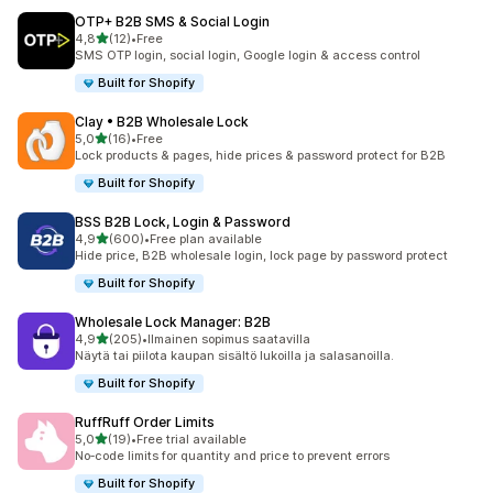
OTP+ B2B SMS & Social Login
/ 5 tähteä
4,8
(12)
•
Free
12 arvostelua yhteensä
SMS OTP login, social login, Google login & access control
Built for Shopify
Clay • B2B Wholesale Lock
/ 5 tähteä
5,0
(16)
•
Free
16 arvostelua yhteensä
Lock products & pages, hide prices & password protect for B2B
Built for Shopify
BSS B2B Lock, Login & Password
/ 5 tähteä
4,9
(600)
•
Free plan available
600 arvostelua yhteensä
Hide price, B2B wholesale login, lock page by password protect
Built for Shopify
Wholesale Lock Manager: B2B
/ 5 tähteä
4,9
(205)
•
Ilmainen sopimus saatavilla
205 arvostelua yhteensä
Näytä tai piilota kaupan sisältö lukoilla ja salasanoilla.
Built for Shopify
RuffRuff Order Limits
/ 5 tähteä
5,0
(19)
•
Free trial available
19 arvostelua yhteensä
No‑code limits for quantity and price to prevent errors
Built for Shopify