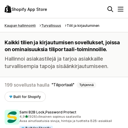
Shopify App Store
Kaupan hallinnointi
Turvallisuus
Tilit ja kirjautuminen
Kaikki tilien ja kirjautumisen sovellukset, joissa
on ominaisuuksia tiliportaali-toiminnoille.
Hallinnoi asiakastilejä ja tarjoa asiakkaille
turvallisempia tapoja sisäänkirjautumiseen.
199 sovellusta haulla
Tiliportaali
Tyhjennä
Built for Shopify
Sami B2B Lock,Password Protect
/ 5 tähteä
4,9
(928)
•
Ilmainen sopimus saatavilla
928 arvostelua yhteensä
Avaa ainutlaatuisia sivuja, hintoja ja tuotteita B2B-asiakkail