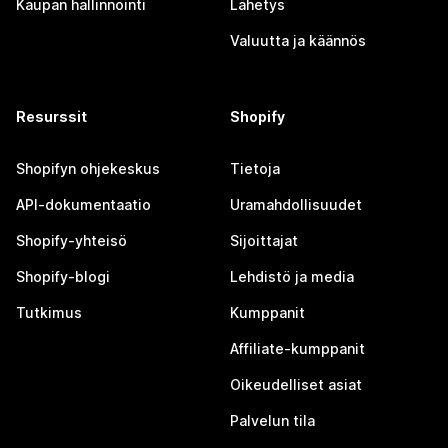
Kaupan hallinnointi
Lähetys
Valuutta ja käännös
Resurssit
Shopify
Shopifyn ohjekeskus
Tietoja
API-dokumentaatio
Uramahdollisuudet
Shopify-yhteisö
Sijoittajat
Shopify-blogi
Lehdistö ja media
Tutkimus
Kumppanit
Affiliate-kumppanit
Oikeudelliset asiat
Palvelun tila