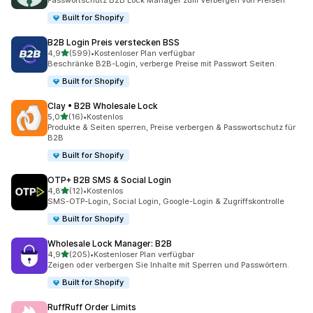
Passwortschutz B2B Lock Manager zum Verbergen von Preisen
Built for Shopify
B2B Login Preis verstecken BSS
von 5 Sternen
4,9
(599)
•
Kostenloser Plan verfügbar
599 Rezensionen insgesamt
Beschränke B2B-Login, verberge Preise mit Passwort Seiten.
Built for Shopify
Clay • B2B Wholesale Lock
von 5 Sternen
5,0
(16)
•
Kostenlos
16 Rezensionen insgesamt
Produkte & Seiten sperren, Preise verbergen & Passwortschutz für
B2B
Built for Shopify
OTP+ B2B SMS & Social Login
von 5 Sternen
4,8
(12)
•
Kostenlos
12 Rezensionen insgesamt
SMS-OTP-Login, Social Login, Google-Login & Zugriffskontrolle
Built for Shopify
Wholesale Lock Manager: B2B
von 5 Sternen
4,9
(205)
•
Kostenloser Plan verfügbar
205 Rezensionen insgesamt
Zeigen oder verbergen Sie Inhalte mit Sperren und Passwörtern.
Built for Shopify
RuffRuff Order Limits