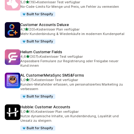
von 5 Sternen
5,0
(19)
•
Kostenloser Test verfügbar
19 Rezensionen insgesamt
No-Code-Limits für Menge und Preis, um Fehler zu vermeiden
Built for Shopify
Customer Accounts Deluxe
von 5 Sternen
4,1
(33)
•
Kostenloser Plan verfügbar
33 Rezensionen insgesamt
Mehr Kundenbindung & Wiederkäufe im modernen Kundenportal
Built for Shopify
Helium Customer Fields
von 5 Sternen
4,6
(307)
•
Kostenloser Test verfügbar
307 Rezensionen insgesamt
Anpassbare Formulare zur Registrierung oder Freigabe neuer
Kund:innen
AL CustomerMetaSync SMS&Forms
von 5 Sternen
5,0
(7)
•
Kostenloser Test verfügbar
7 Rezensionen insgesamt
Kunden-Metafelder erfassen, um personalisiertes Marketing zu
verbessern
Built for Shopify
Hubble: Customer Accounts
von 5 Sternen
5,0
(4)
•
Kostenloser Plan verfügbar
4 Rezensionen insgesamt
Nutze dynamische Inhalte, um Kundenbindung, Loyalität und
Umsatz zu steigern.
Built for Shopify