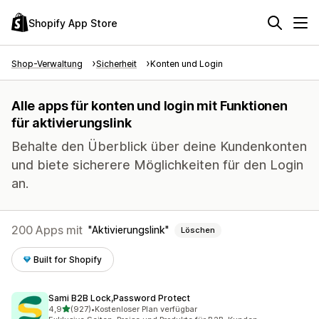
Shopify App Store
Shop-Verwaltung
Sicherheit
Konten und Login
Alle apps für konten und login mit Funktionen
für aktivierungslink
Behalte den Überblick über deine Kundenkonten
und biete sicherere Möglichkeiten für den Login
an.
200 Apps mit
Aktivierungslink
Löschen
Built for Shopify
Sami B2B Lock,Password Protect
von 5 Sternen
4,9
(927)
•
Kostenloser Plan verfügbar
927 Rezensionen insgesamt