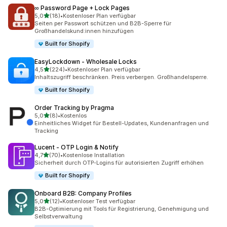
∞ Password Page + Lock Pages
von 5 Sternen
5,0
(18)
•
Kostenloser Plan verfügbar
18 Rezensionen insgesamt
Seiten per Passwort schützen und B2B-Sperre für
Großhandelskund:innen hinzufügen
Built for Shopify
EasyLockdown ‑ Wholesale Locks
von 5 Sternen
4,5
(224)
•
Kostenloser Plan verfügbar
224 Rezensionen insgesamt
Inhaltszugriff beschränken. Preis verbergen. Großhandelsperre.
Built for Shopify
Order Tracking by Pragma
von 5 Sternen
5,0
(8)
•
Kostenlos
8 Rezensionen insgesamt
Einheitliches Widget für Bestell-Updates, Kundenanfragen und
Tracking
Lucent ‑ OTP Login & Notify
von 5 Sternen
4,7
(70)
•
Kostenlose Installation
70 Rezensionen insgesamt
Sicherheit durch OTP-Logins für autorisierten Zugriff erhöhen
Built for Shopify
Onboard B2B: Company Profiles
von 5 Sternen
5,0
(12)
•
Kostenloser Test verfügbar
12 Rezensionen insgesamt
B2B-Optimierung mit Tools für Registrierung, Genehmigung und
Selbstverwaltung