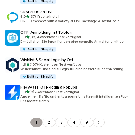
Built for Shopify
CRM PLUS on LINE
von 5 Sternen
5,0
(37)
•
Free to install
37 Rezensionen insgesamt
LINE ID connect with a variety of LINE message & social login
OTP‑Anmeldung mit Telefon
von 5 Sternen
5,0
(38)
•
Kostenloser Test verfügbar
38 Rezensionen insgesamt
Ermöglichen Sie Ihren Kunden eine schnelle Anmeldung mit der
Built for Shopify
Wishlist & Social Login by Oxi
von 5 Sternen
4,9
(107)
•
Kostenloser Test verfügbar
107 Rezensionen insgesamt
Wunschliste und Social Login für eine bessere Kundenbindung
Built for Shopify
FlexyPass: OTP‑login & Popups
von 5 Sternen
5,0
(8)
•
Kostenloser Test verfügbar
8 Rezensionen insgesamt
Anonymen Traffic und entgangene Umsätze mit intelligenten Pop-
ups identifizieren.
1
2
3
4
9