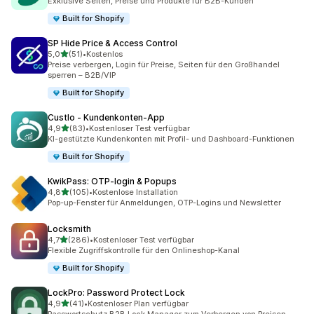
Exklusive Seiten, Preise und Produkte für B2B-Kunden
Built for Shopify
SP Hide Price & Access Control
von 5 Sternen
5,0
(51)
•
Kostenlos
51 Rezensionen insgesamt
Preise verbergen, Login für Preise, Seiten für den Großhandel
sperren – B2B/VIP
Built for Shopify
Custlo ‑ Kundenkonten‑App
von 5 Sternen
4,9
(83)
•
Kostenloser Test verfügbar
83 Rezensionen insgesamt
KI-gestützte Kundenkonten mit Profil- und Dashboard-Funktionen
Built for Shopify
KwikPass: OTP‑login & Popups
von 5 Sternen
4,8
(105)
•
Kostenlose Installation
105 Rezensionen insgesamt
Pop-up-Fenster für Anmeldungen, OTP-Logins und Newsletter
Locksmith
von 5 Sternen
4,7
(286)
•
Kostenloser Test verfügbar
286 Rezensionen insgesamt
Flexible Zugriffskontrolle für den Onlineshop-Kanal
Built for Shopify
LockPro: Password Protect Lock
von 5 Sternen
4,9
(41)
•
Kostenloser Plan verfügbar
41 Rezensionen insgesamt