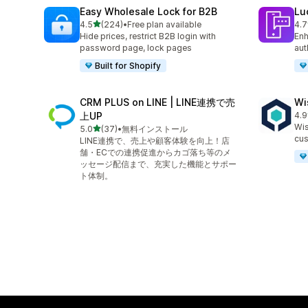
Easy Wholesale Lock for B2B
Lu
5つ星中
4.5
(224)
•
Free plan available
4.7
合計レビュー数：224件
合
Hide prices, restrict B2B login with
Enh
password page, lock pages
aut
Built for Shopify
CRM PLUS on LINE | LINE連携で売
Wi
上UP
4.9
合
Wis
5つ星中
5.0
(37)
•
無料インストール
合計レビュー数：37件
cus
LINE連携で、売上や顧客体験を向上！店
舗・ECでの連携促進からカゴ落ち等のメ
ッセージ配信まで、充実した機能とサポー
ト体制。