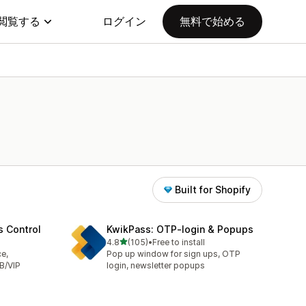
閲覧する
ログイン
無料で始める
Built for Shopify
s Control
KwikPass: OTP‑login & Popups
5つ星中
4.8
(105)
•
Free to install
合計レビュー数：105件
ce,
Pop up window for sign ups, OTP
B/VIP
login, newsletter popups