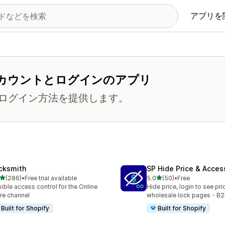
アプリを
カウントとログインのアプリ
ログイン方法を提供します。
cksmith
SP Hide Price & Acces
5つ星中
5つ星中
(286)
•
Free trial available
5.0
(50)
•
Free
計レビュー数：286件
合計レビュー数：50件
xible access control for the Online
Hide price, login to see pri
re channel
wholesale lock pages - B2
Built for Shopify
Built for Shopify