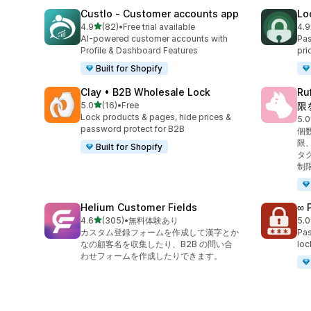
Custlo ‑ Customer accounts app
Lo
5つ星中
4.9
(82)
•
Free trial available
4.9
合計レビュー数：82件
合
AI-powered customer accounts with
Pas
Profile & Dashboard Features
pri
Built for Shopify
Clay • B2B Wholesale Lock
R
5つ星中
5.0
(16)
•
Free
限
合計レビュー数：16件
Lock products & pages, hide prices &
5.0
合
password protect for B2B
個
限
Built for Shopify
タ
制
Helium Customer Fields
∞ 
5つ星中
4.6
(305)
•
無料体験あり
5.0
合計レビュー数：305件
合
カスタム登録フォームを作成して漢字とか
Pas
なの顧客名を収集したり、B2B の問い合
loc
わせフォームを作成したりできます。