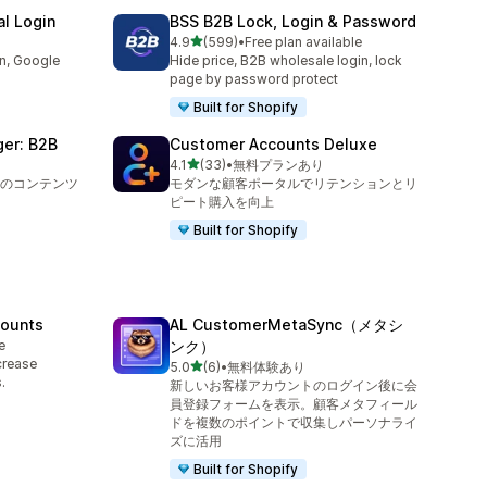
l Login
BSS B2B Lock, Login & Password
5つ星中
4.9
(599)
•
Free plan available
合計レビュー数：599件
in, Google
Hide price, B2B wholesale login, lock
page by password protect
Built for Shopify
er: B2B
Customer Accounts Deluxe
5つ星中
4.1
(33)
•
無料プランあり
合計レビュー数：33件
のコンテンツ
モダンな顧客ポータルでリテンションとリ
ピート購入を向上
Built for Shopify
counts
AL CustomerMetaSync（メタシ
e
ンク）
crease
5つ星中
5.0
(6)
•
無料体験あり
合計レビュー数：6件
.
新しいお客様アカウントのログイン後に会
員登録フォームを表示。顧客メタフィール
ドを複数のポイントで収集しパーソナライ
ズに活用
Built for Shopify