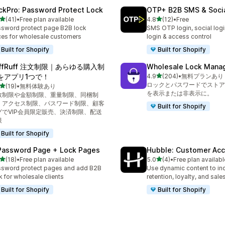
ckPro: Password Protect Lock
OTP+ B2B SMS & Socia
5つ星中
5つ星中
(41)
•
Free plan available
4.8
(12)
•
Free
計レビュー数：41件
合計レビュー数：12件
sword protect page B2B lock
SMS OTP login, social log
ces for wholesale customers
login & access control
Built for Shopify
Built for Shopify
uffRuff 注文制限｜あらゆる購入制
Wholesale Lock Manag
5つ星中
をアプリ1つで！
4.9
(204)
•
無料プランあり
合計レビュー数：204件
ロックとパスワードでストア
5つ星中
(19)
•
無料体験あり
計レビュー数：19件
を表示または非表示に。
数制限や金額制限、重量制限、同梱制
、アクセス制限、パスワード制限、顧客
Built for Shopify
グでVIP会員限定販売、決済制限、配送
限
Built for Shopify
Password Page + Lock Pages
Hubble: Customer Ac
5つ星中
5つ星中
(18)
•
Free plan available
5.0
(4)
•
Free plan availabl
計レビュー数：18件
合計レビュー数：4件
sword protect pages and add B2B
Use dynamic content to in
k for wholesale clients
retention, loyalty, and sales
Built for Shopify
Built for Shopify