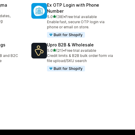
agma
Ex OTP Login with Phone
Number
pdates,
5つ星中
5.0
(38)
•
Free trial available
合計レビュー数：38件
ng
Enable fast, secure OTP login via
phone or email on store.
Built for Shopify
ogs
Upro B2B & Wholesale
5つ星中
5.0
(21)
•
Free trial available
合計レビュー数：21件
2B and B2C
Credit limits & B2B bulk order form via
e
file upload/SKU search
Built for Shopify