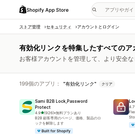
Shopify App Store
ストア管理
セキュリティ
アカウントとログイン
有効化リンクを特集したすべてのア
お客様アカウントを管理して、より安全な
199個のアプリ：
有効化リンク
クリア
Sami B2B Lock,Password
Lo
Protect
4.7
合
Fle
5つ星中
4.9
(926)
•
無料プランあり
合計レビュー数：926件
Sto
B2B 顧客専用のページ、価格、製品のロ
ックを解除します
Built for Shopify