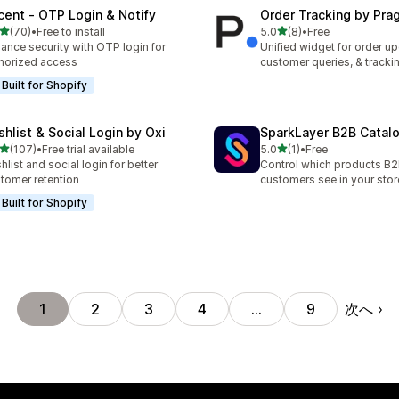
cent ‑ OTP Login & Notify
Order Tracking by Pr
5つ星中
5つ星中
(70)
•
Free to install
5.0
(8)
•
Free
計レビュー数：70件
合計レビュー数：8件
ance security with OTP login for
Unified widget for order u
horized access
customer queries, & tracki
Built for Shopify
shlist & Social Login by Oxi
SparkLayer B2B Catal
5つ星中
5つ星中
(107)
•
Free trial available
5.0
(1)
•
Free
計レビュー数：107件
合計レビュー数：1件
hlist and social login for better
Control which products B
tomer retention
customers see in your stor
Built for Shopify
次へ
1
2
3
4
…
9