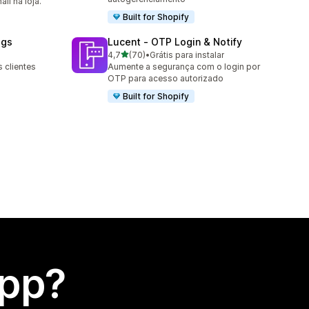
il na loja.
Built for Shopify
ogs
Lucent ‑ OTP Login & Notify
de 5 estrelas
4,7
(70)
•
Grátis para instalar
70 avaliações ao todo
 clientes
Aumente a segurança com o login por
OTP para acesso autorizado
Built for Shopify
app?