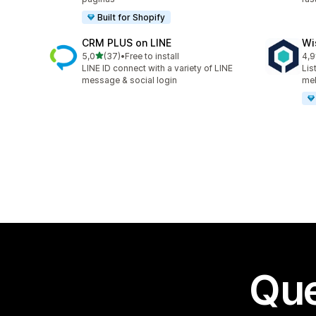
Built for Shopify
CRM PLUS on LINE
Wi
de 5 estrelas
5,0
(37)
•
Free to install
4,9
37 avaliações ao todo
107
LINE ID connect with a variety of LINE
Lis
message & social login
mel
Que