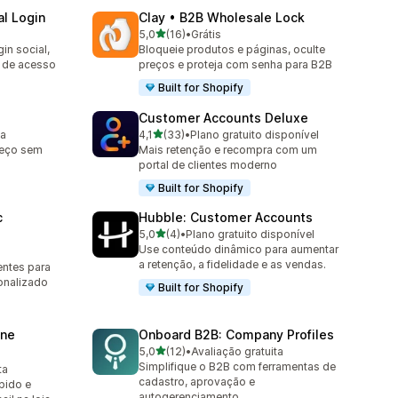
l Login
Clay • B2B Wholesale Lock
de 5 estrelas
5,0
(16)
•
Grátis
16 avaliações ao todo
in social,
Bloqueie produtos e páginas, oculte
e de acesso
preços e proteja com senha para B2B
Built for Shopify
Customer Accounts Deluxe
de 5 estrelas
ta
4,1
(33)
•
Plano gratuito disponível
33 avaliações ao todo
reço sem
Mais retenção e recompra com um
portal de clientes moderno
Built for Shopify
c
Hubble: Customer Accounts
de 5 estrelas
5,0
(4)
•
Plano gratuito disponível
4 avaliações ao todo
Use conteúdo dinâmico para aumentar
a
a retenção, a fidelidade e as vendas.
entes para
onalizado
Built for Shopify
one
Onboard B2B: Company Profiles
de 5 estrelas
5,0
(12)
•
Avaliação gratuita
12 avaliações ao todo
Simplifique o B2B com ferramentas de
ta
cadastro, aprovação e
ápido e
autogerenciamento