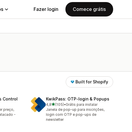
ps
Fazer login
Comece grátis
Built for Shopify
s Control
KwikPass: OTP‑login & Popups
de 5 estrelas
4,8
(105)
•
Grátis para instalar
105 avaliações ao todo
er preço,
Janela de pop-up para inscrições,
atacado -
login com OTP e pop-ups de
newsletter