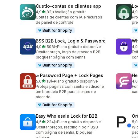
Custlo‑contas de clientes app
Lo
de 5 estrelas
4,9
(82)
•
Avaliação gratuita
4,9
82 avaliações ao todo
41 
Contas de clientes com IA e recursos
Pro
de painel de controle
pre
Built for Shopify
BSS B2B Lock, Login & Password
Wh
de 5 estrelas
4,9
(598)
•
Plano gratuito disponível
4,9
598 avaliações ao todo
205
Ocultar preço, login de atacado B2B,
Exi
bloquear página com senha
com
Built for Shopify
∞ Password Page + Lock Pages
He
de 5 estrelas
5,0
(18)
•
Plano gratuito disponível
4,6
18 avaliações ao todo
305
Proteja páginas com senha e adicione
For
um bloqueio B2B para clientes de
cad
atacado
Built for Shopify
Easy Wholesale Lock for B2B
Or
de 5 estrelas
4,5
(224)
•
Plano gratuito disponível
5,0
224 avaliações ao todo
8 a
Ocultar preços, restringir login B2B
Wid
com página de senha, bloquear
ped
páginas
ras