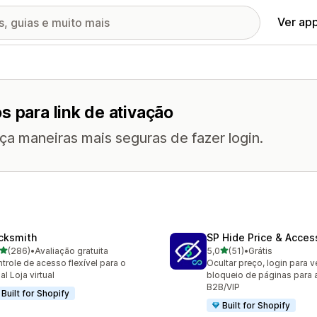
Ver ap
s para link de ativação
a maneiras mais seguras de fazer login.
cksmith
SP Hide Price & Acces
de 5 estrelas
de 5 estrelas
(286)
•
Avaliação gratuita
5,0
(51)
•
Grátis
 avaliações ao todo
51 avaliações ao todo
trole de acesso flexível para o
Ocultar preço, login para v
al Loja virtual
bloqueio de páginas para 
B2B/VIP
Built for Shopify
Built for Shopify