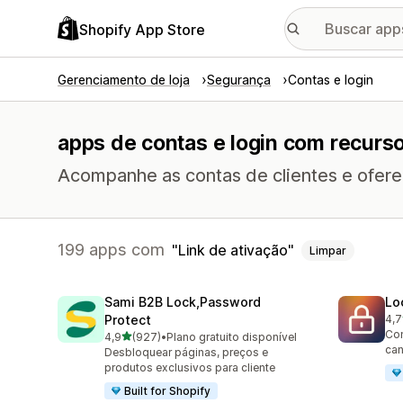
Shopify App Store
Gerenciamento de loja
Segurança
Contas e login
apps de contas e login com recurso
Acompanhe as contas de clientes e ofereç
199 apps com
Link de ativação
Limpar
Sami B2B Lock,Password
Lo
Protect
4,7
286
Con
de 5 estrelas
4,9
(927)
•
Plano gratuito disponível
927 avaliações ao todo
can
Desbloquear páginas, preços e
produtos exclusivos para cliente
Built for Shopify