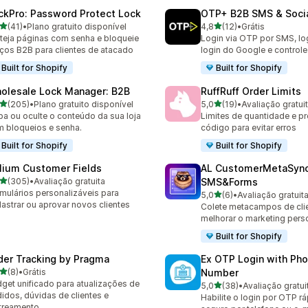
ckPro: Password Protect Lock
OTP+ B2B SMS & Socia
de 5 estrelas
de 5 estrelas
(41)
•
Plano gratuito disponível
4,8
(12)
•
Grátis
avaliações ao todo
12 avaliações ao todo
teja páginas com senha e bloqueie
Login via OTP por SMS, log
ços B2B para clientes de atacado
login do Google e control
Built for Shopify
Built for Shopify
olesale Lock Manager: B2B
RuffRuff Order Limits
de 5 estrelas
de 5 estrelas
(205)
•
Plano gratuito disponível
5,0
(19)
•
Avaliação gratui
 avaliações ao todo
19 avaliações ao todo
ba ou oculte o conteúdo da sua loja
Limites de quantidade e p
 bloqueios e senha.
código para evitar erros
Built for Shopify
Built for Shopify
lium Customer Fields
AL CustomerMetaSyn
de 5 estrelas
(305)
•
Avaliação gratuita
SMS&Forms
 avaliações ao todo
mulários personalizáveis para
de 5 estrelas
5,0
(6)
•
Avaliação gratuit
6 avaliações ao todo
astrar ou aprovar novos clientes
Colete metacampos de cli
melhorar o marketing pers
Built for Shopify
der Tracking by Pragma
Ex OTP Login with Ph
de 5 estrelas
(8)
•
Grátis
Number
valiações ao todo
get unificado para atualizações de
de 5 estrelas
5,0
(38)
•
Avaliação gratui
38 avaliações ao todo
idos, dúvidas de clientes e
Habilite o login por OTP r
treamento