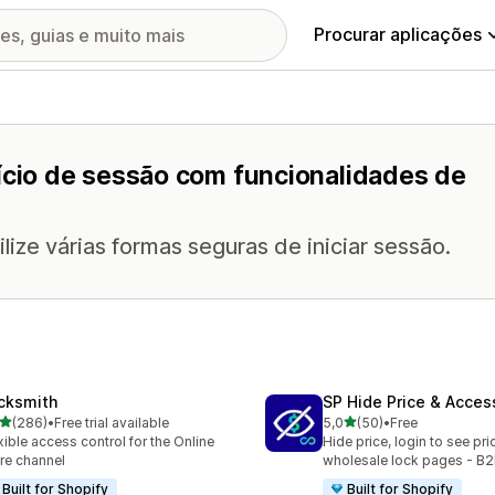
Procurar aplicações
nício de sessão com funcionalidades de
lize várias formas seguras de iniciar sessão.
cksmith
SP Hide Price & Acces
de 5 estrelas
de 5 estrelas
(286)
•
Free trial available
5,0
(50)
•
Free
 total de avaliações
50 total de avaliações
xible access control for the Online
Hide price, login to see pri
re channel
wholesale lock pages - B2
Built for Shopify
Built for Shopify