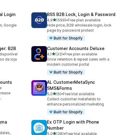
l Login
BSS B2B Lock, Login & Password
de 5 estrelas
4,9
(599)
•
Free plan available
599 total de avaliações
in, Google
Hide price, B2B wholesale login, lock
page by password protect
Built for Shopify
er: B2B
Customer Accounts Deluxe
de 5 estrelas
disponível
4,1
(33)
•
Free plan available
33 total de avaliações
s da loja
Grow retention & repeat sales with a
modern customer portal
Built for Shopify
counts
AL CustomerMetaSync
e
SMS&Forms
crease
de 5 estrelas
5,0
(6)
•
Free trial available
6 total de avaliações
.
Collect customer metafields to
enhance personalized marketing
Built for Shopify
agma
Ex OTP Login with Phone
Number
pdates,
de 5 estrelas
5,0
(38)
•
Free trial available