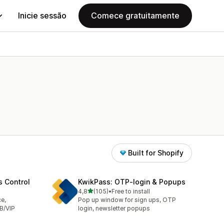
Inicie sessão
Comece gratuitamente
Built for Shopify
s Control
KwikPass: OTP‑login & Popups
de 5 estrelas
4,8
(105)
•
Free to install
105 total de avaliações
ce,
Pop up window for sign ups, OTP
B/VIP
login, newsletter popups