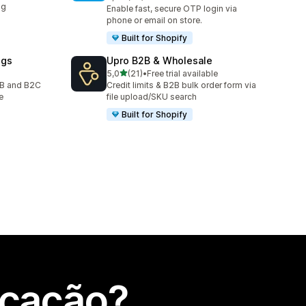
38 total de avaliações
ng
Enable fast, secure OTP login via
phone or email on store.
Built for Shopify
ogs
Upro B2B & Wholesale
de 5 estrelas
5,0
(21)
•
Free trial available
21 total de avaliações
2B and B2C
Credit limits & B2B bulk order form via
e
file upload/SKU search
Built for Shopify
icação?