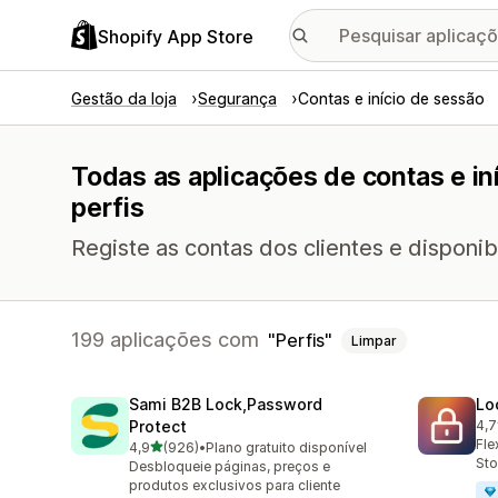
Shopify App Store
Gestão da loja
Segurança
Contas e início de sessão
Todas as aplicações de contas e i
perfis
Registe as contas dos clientes e disponibi
199 aplicações com
Perfis
Limpar
Sami B2B Lock,Password
Lo
Protect
4,7
286
Fle
de 5 estrelas
4,9
(926)
•
Plano gratuito disponível
926 total de avaliações
Sto
Desbloqueie páginas, preços e
produtos exclusivos para cliente