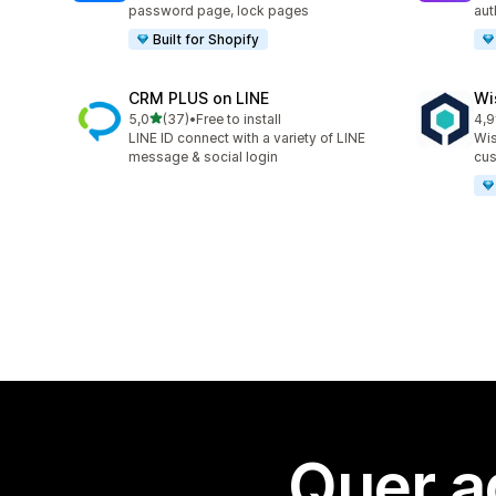
password page, lock pages
aut
Built for Shopify
CRM PLUS on LINE
Wi
de 5 estrelas
5,0
(37)
•
Free to install
4,9
37 total de avaliações
107
LINE ID connect with a variety of LINE
Wis
message & social login
cus
Quer a