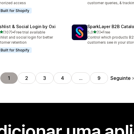
horized access
customer queries, & tracki
Built for Shopify
shlist & Social Login by Oxi
SparkLayer B2B Catal
de 5 estrelas
de 5 estrelas
(107)
•
Free trial available
5,0
(1)
•
Free
 total de avaliações
1 total de avaliações
hlist and social login for better
Control which products B
tomer retention
customers see in your stor
Built for Shopify
Seguinte
1
2
3
4
…
9
dicionar uma apl