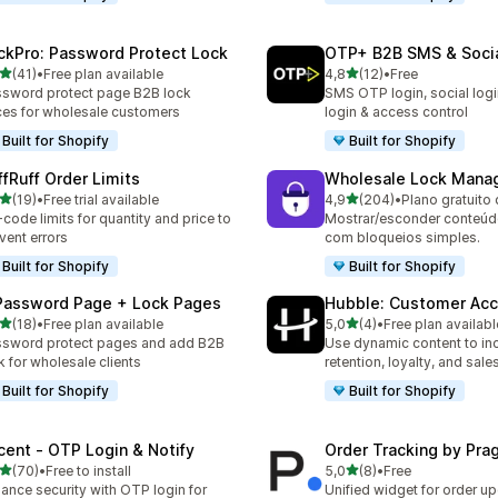
ckPro: Password Protect Lock
OTP+ B2B SMS & Socia
de 5 estrelas
de 5 estrelas
(41)
•
Free plan available
4,8
(12)
•
Free
total de avaliações
12 total de avaliações
sword protect page B2B lock
SMS OTP login, social log
ces for wholesale customers
login & access control
Built for Shopify
Built for Shopify
ffRuff Order Limits
Wholesale Lock Manag
de 5 estrelas
de 5 estrelas
(19)
•
Free trial available
4,9
(204)
•
Plano gratuito 
total de avaliações
204 total de avaliações
code limits for quantity and price to
Mostrar/esconder conteúdo
vent errors
com bloqueios simples.
Built for Shopify
Built for Shopify
Password Page + Lock Pages
Hubble: Customer Ac
de 5 estrelas
de 5 estrelas
(18)
•
Free plan available
5,0
(4)
•
Free plan availabl
total de avaliações
4 total de avaliações
sword protect pages and add B2B
Use dynamic content to in
k for wholesale clients
retention, loyalty, and sales
Built for Shopify
Built for Shopify
cent ‑ OTP Login & Notify
Order Tracking by Pr
de 5 estrelas
de 5 estrelas
(70)
•
Free to install
5,0
(8)
•
Free
total de avaliações
8 total de avaliações
ance security with OTP login for
Unified widget for order u