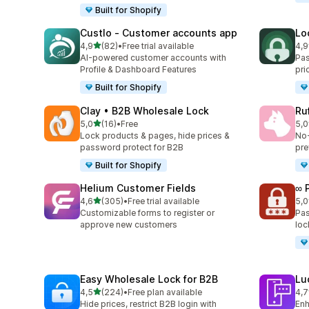
Built for Shopify
Custlo ‑ Customer accounts app
Lo
de 5 estrelas
4,9
(82)
•
Free trial available
4,9
82 total de avaliações
41 
AI-powered customer accounts with
Pas
Profile & Dashboard Features
pri
Built for Shopify
Clay • B2B Wholesale Lock
Ru
de 5 estrelas
5,0
(16)
•
Free
5,0
16 total de avaliações
19 
Lock products & pages, hide prices &
No‑
password protect for B2B
pre
Built for Shopify
Helium Customer Fields
∞ 
de 5 estrelas
4,6
(305)
•
Free trial available
5,0
305 total de avaliações
18 
Customizable forms to register or
Pas
approve new customers
loc
Easy Wholesale Lock for B2B
Lu
de 5 estrelas
4,5
(224)
•
Free plan available
4,7
224 total de avaliações
70 
Hide prices, restrict B2B login with
Enh