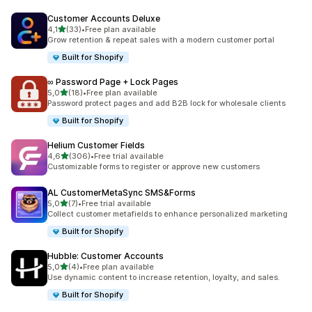
Customer Accounts Deluxe
5 yıldız üzerinden
4,1
(33)
•
Free plan available
toplam 33 değerlendirme
Grow retention & repeat sales with a modern customer portal
Built for Shopify
∞ Password Page + Lock Pages
5 yıldız üzerinden
5,0
(18)
•
Free plan available
toplam 18 değerlendirme
Password protect pages and add B2B lock for wholesale clients
Built for Shopify
Helium Customer Fields
5 yıldız üzerinden
4,6
(306)
•
Free trial available
toplam 306 değerlendirme
Customizable forms to register or approve new customers
AL CustomerMetaSync SMS&Forms
5 yıldız üzerinden
5,0
(7)
•
Free trial available
toplam 7 değerlendirme
Collect customer metafields to enhance personalized marketing
Built for Shopify
Hubble: Customer Accounts
5 yıldız üzerinden
5,0
(4)
•
Free plan available
toplam 4 değerlendirme
Use dynamic content to increase retention, loyalty, and sales.
Built for Shopify