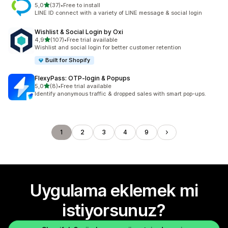
5 yıldız üzerinden
5,0
(37)
•
Free to install
toplam 37 değerlendirme
LINE ID connect with a variety of LINE message & social login
Wishlist & Social Login by Oxi
5 yıldız üzerinden
4,9
(107)
•
Free trial available
toplam 107 değerlendirme
Wishlist and social login for better customer retention
Built for Shopify
FlexyPass: OTP‑login & Popups
5 yıldız üzerinden
5,0
(8)
•
Free trial available
toplam 8 değerlendirme
Identify anonymous traffic & dropped sales with smart pop-ups.
1
2
3
4
9
Uygulama eklemek mi
istiyorsunuz?