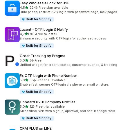
Easy Wholesale Lock for B2B
5 yıldız üzerinden
4,5
(224)
•
Free plan available
toplam 224 değerlendirme
Hide prices, restrict B2B login with password page, lock pages
Built for Shopify
Lucent ‑ OTP Login & Notify
5 yıldız üzerinden
4,7
(70)
•
Free to install
toplam 70 değerlendirme
Enhance security with OTP login for authorized access
Built for Shopify
Order Tracking by Pragma
5 yıldız üzerinden
5,0
(8)
•
Free
toplam 8 değerlendirme
Unified widget for order updates, customer queries, & tracking
Ex OTP Login with Phone Number
5 yıldız üzerinden
5,0
(38)
•
Free trial available
toplam 38 değerlendirme
Enable fast, secure OTP login via phone or email on store.
Built for Shopify
Onboard B2B: Company Profiles
5 yıldız üzerinden
5,0
(12)
•
Free trial available
toplam 12 değerlendirme
Streamline B2B with signup, approval, and self-manage tools
Built for Shopify
CRM PLUS on LINE