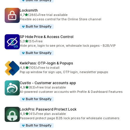
Built for Shopify
Locksmith
5 yıldız üzerinden
4,7
(286)
•
Free trial available
toplam 286 değerlendirme
Flexible access control for the Online Store channel
Built for Shopify
SP Hide Price & Access Control
5 yıldız üzerinden
5,0
(51)
•
Free
toplam 51 değerlendirme
Hide price, login to see price, wholesale lock pages - B2B/VIP
Built for Shopify
KwikPass: OTP‑login & Popups
5 yıldız üzerinden
4,8
(105)
•
Free to install
toplam 105 değerlendirme
Pop up window for sign ups, OTP login, newsletter popups
Custlo ‑ Customer accounts app
5 yıldız üzerinden
4,9
(83)
•
Free trial available
toplam 83 değerlendirme
AI-powered customer accounts with Profile & Dashboard Features
Built for Shopify
LockPro: Password Protect Lock
5 yıldız üzerinden
4,9
(41)
•
Free plan available
toplam 41 değerlendirme
Password protect page B2B lock prices for wholesale customers
Built for Shopify