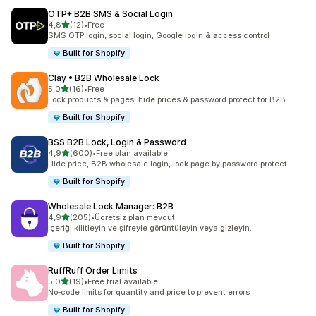
OTP+ B2B SMS & Social Login
5 yıldız üzerinden
4,8
(12)
•
Free
toplam 12 değerlendirme
SMS OTP login, social login, Google login & access control
Built for Shopify
Clay • B2B Wholesale Lock
5 yıldız üzerinden
5,0
(16)
•
Free
toplam 16 değerlendirme
Lock products & pages, hide prices & password protect for B2B
Built for Shopify
BSS B2B Lock, Login & Password
5 yıldız üzerinden
4,9
(600)
•
Free plan available
toplam 600 değerlendirme
Hide price, B2B wholesale login, lock page by password protect
Built for Shopify
Wholesale Lock Manager: B2B
5 yıldız üzerinden
4,9
(205)
•
Ücretsiz plan mevcut
toplam 205 değerlendirme
İçeriği kilitleyin ve şifreyle görüntüleyin veya gizleyin.
Built for Shopify
RuffRuff Order Limits
5 yıldız üzerinden
5,0
(19)
•
Free trial available
toplam 19 değerlendirme
No‑code limits for quantity and price to prevent errors
Built for Shopify