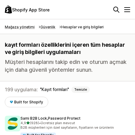
Shopify App Store
Mağaza yönetimi
Güvenlik
Hesaplar ve giriş bilgileri
kayıt formları özelliklerini içeren tüm hesaplar
ve giriş bilgileri uygulamaları
Müşteri hesaplarını takip edin ve oturum açmak
için daha güvenli yöntemler sunun.
199 uygulama:
Kayıt formları
Temizle
Built for Shopify
Sami B2B Lock,Password Protect
5 yıldız üzerinden
4,9
(928)
•
Ücretsiz plan mevcut
toplam 928 değerlendirme
B2B müşterileri için özel sayfaların, fiyatların ve ürünlerin