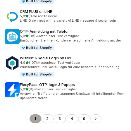
Built for Shopify
CRM PLUS on LINE
von 5 Sternen
5,0
(37)
•
Free to install
37 Rezensionen insgesamt
LINE ID connect with a variety of LINE message & social login
OTP‑Anmeldung mit Telefon
von 5 Sternen
5,0
(38)
•
Kostenloser Test verfügbar
38 Rezensionen insgesamt
Ermöglichen Sie Ihren Kunden eine schnelle Anmeldung mit der
Built for Shopify
Wishlist & Social Login by Oxi
von 5 Sternen
4,9
(107)
•
Kostenloser Test verfügbar
107 Rezensionen insgesamt
Wunschliste und Social Login für eine bessere Kundenbindung
Built for Shopify
FlexyPass: OTP‑login & Popups
von 5 Sternen
5,0
(8)
•
Kostenloser Test verfügbar
8 Rezensionen insgesamt
Anonymen Traffic und entgangene Umsätze mit intelligenten Pop-
ups identifizieren.
1
2
3
4
9