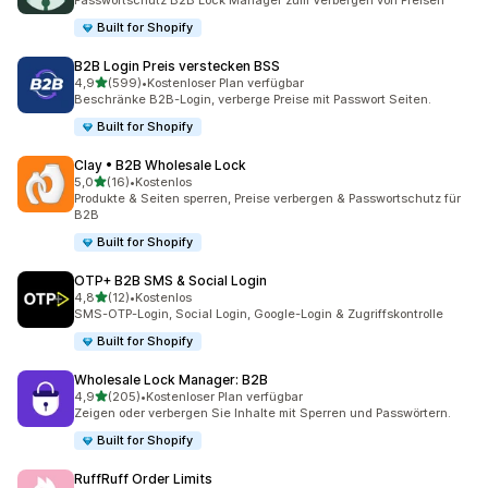
Passwortschutz B2B Lock Manager zum Verbergen von Preisen
Built for Shopify
B2B Login Preis verstecken BSS
von 5 Sternen
4,9
(599)
•
Kostenloser Plan verfügbar
599 Rezensionen insgesamt
Beschränke B2B-Login, verberge Preise mit Passwort Seiten.
Built for Shopify
Clay • B2B Wholesale Lock
von 5 Sternen
5,0
(16)
•
Kostenlos
16 Rezensionen insgesamt
Produkte & Seiten sperren, Preise verbergen & Passwortschutz für
B2B
Built for Shopify
OTP+ B2B SMS & Social Login
von 5 Sternen
4,8
(12)
•
Kostenlos
12 Rezensionen insgesamt
SMS-OTP-Login, Social Login, Google-Login & Zugriffskontrolle
Built for Shopify
Wholesale Lock Manager: B2B
von 5 Sternen
4,9
(205)
•
Kostenloser Plan verfügbar
205 Rezensionen insgesamt
Zeigen oder verbergen Sie Inhalte mit Sperren und Passwörtern.
Built for Shopify
RuffRuff Order Limits