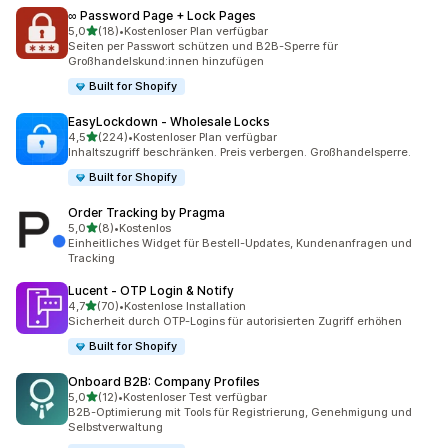
∞ Password Page + Lock Pages
von 5 Sternen
5,0
(18)
•
Kostenloser Plan verfügbar
18 Rezensionen insgesamt
Seiten per Passwort schützen und B2B-Sperre für
Großhandelskund:innen hinzufügen
Built for Shopify
EasyLockdown ‑ Wholesale Locks
von 5 Sternen
4,5
(224)
•
Kostenloser Plan verfügbar
224 Rezensionen insgesamt
Inhaltszugriff beschränken. Preis verbergen. Großhandelsperre.
Built for Shopify
Order Tracking by Pragma
von 5 Sternen
5,0
(8)
•
Kostenlos
8 Rezensionen insgesamt
Einheitliches Widget für Bestell-Updates, Kundenanfragen und
Tracking
Lucent ‑ OTP Login & Notify
von 5 Sternen
4,7
(70)
•
Kostenlose Installation
70 Rezensionen insgesamt
Sicherheit durch OTP-Logins für autorisierten Zugriff erhöhen
Built for Shopify
Onboard B2B: Company Profiles
von 5 Sternen
5,0
(12)
•
Kostenloser Test verfügbar
12 Rezensionen insgesamt
B2B-Optimierung mit Tools für Registrierung, Genehmigung und
Selbstverwaltung