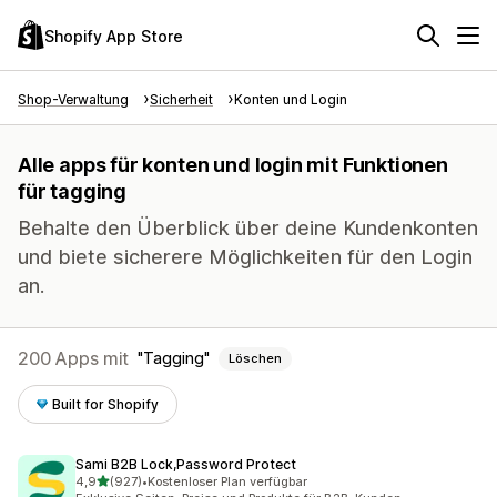
Shopify App Store
Shop-Verwaltung
Sicherheit
Konten und Login
Alle apps für konten und login mit Funktionen
für tagging
Behalte den Überblick über deine Kundenkonten
und biete sicherere Möglichkeiten für den Login
an.
200 Apps mit
Tagging
Löschen
Built for Shopify
Sami B2B Lock,Password Protect
von 5 Sternen
4,9
(927)
•
Kostenloser Plan verfügbar
927 Rezensionen insgesamt