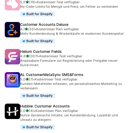
von 5 Sternen
5,0
(19)
•
Kostenloser Test verfügbar
19 Rezensionen insgesamt
No-Code-Limits für Menge und Preis, um Fehler zu vermeiden
Built for Shopify
Customer Accounts Deluxe
von 5 Sternen
4,1
(33)
•
Kostenloser Plan verfügbar
33 Rezensionen insgesamt
Mehr Kundenbindung & Wiederkäufe im modernen Kundenportal
Built for Shopify
Helium Customer Fields
von 5 Sternen
4,6
(307)
•
Kostenloser Test verfügbar
307 Rezensionen insgesamt
Anpassbare Formulare zur Registrierung oder Freigabe neuer
Kund:innen
AL CustomerMetaSync SMS&Forms
von 5 Sternen
5,0
(7)
•
Kostenloser Test verfügbar
7 Rezensionen insgesamt
Kunden-Metafelder erfassen, um personalisiertes Marketing zu
verbessern
Built for Shopify
Hubble: Customer Accounts
von 5 Sternen
5,0
(4)
•
Kostenloser Plan verfügbar
4 Rezensionen insgesamt
Nutze dynamische Inhalte, um Kundenbindung, Loyalität und
Umsatz zu steigern.
Built for Shopify