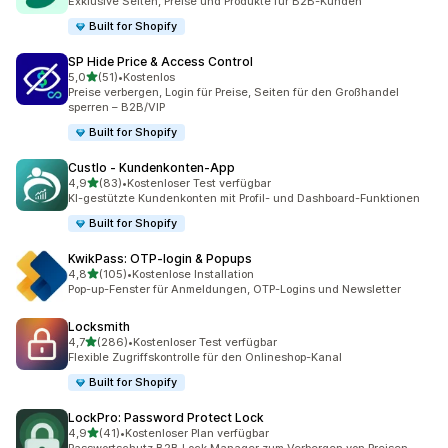
Exklusive Seiten, Preise und Produkte für B2B-Kunden
Built for Shopify
SP Hide Price & Access Control
von 5 Sternen
5,0
(51)
•
Kostenlos
51 Rezensionen insgesamt
Preise verbergen, Login für Preise, Seiten für den Großhandel
sperren – B2B/VIP
Built for Shopify
Custlo ‑ Kundenkonten‑App
von 5 Sternen
4,9
(83)
•
Kostenloser Test verfügbar
83 Rezensionen insgesamt
KI-gestützte Kundenkonten mit Profil- und Dashboard-Funktionen
Built for Shopify
KwikPass: OTP‑login & Popups
von 5 Sternen
4,8
(105)
•
Kostenlose Installation
105 Rezensionen insgesamt
Pop-up-Fenster für Anmeldungen, OTP-Logins und Newsletter
Locksmith
von 5 Sternen
4,7
(286)
•
Kostenloser Test verfügbar
286 Rezensionen insgesamt
Flexible Zugriffskontrolle für den Onlineshop-Kanal
Built for Shopify
LockPro: Password Protect Lock
von 5 Sternen
4,9
(41)
•
Kostenloser Plan verfügbar
41 Rezensionen insgesamt