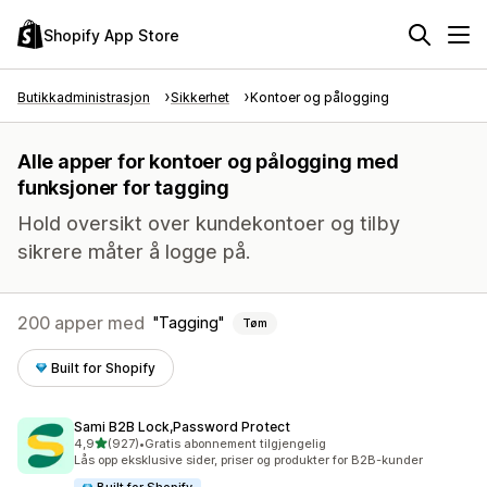
Shopify App Store
Butikkadministrasjon
Sikkerhet
Kontoer og pålogging
Alle apper for kontoer og pålogging med
funksjoner for tagging
Hold oversikt over kundekontoer og tilby
sikrere måter å logge på.
200 apper med
Tagging
Tøm
Built for Shopify
Sami B2B Lock,Password Protect
av 5 stjerner
4,9
(927)
•
Gratis abonnement tilgjengelig
Totalt 927 omtaler
Lås opp eksklusive sider, priser og produkter for B2B-kunder