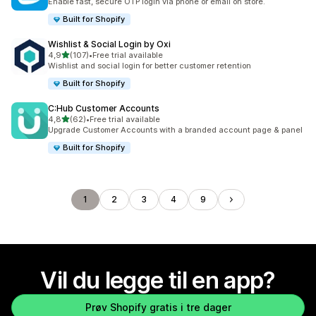
Enable fast, secure OTP login via phone or email on store.
Built for Shopify
Wishlist & Social Login by Oxi
av 5 stjerner
4,9
(107)
•
Free trial available
Totalt 107 omtaler
Wishlist and social login for better customer retention
Built for Shopify
C:Hub Customer Accounts
av 5 stjerner
4,8
(62)
•
Free trial available
Totalt 62 omtaler
Upgrade Customer Accounts with a branded account page & panel
Built for Shopify
1
2
3
4
9
Vil du legge til en app?
Prøv Shopify gratis i tre dager