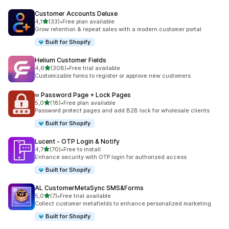
Customer Accounts Deluxe
av 5 stjerner
4,1
(33)
•
Free plan available
Totalt 33 omtaler
Grow retention & repeat sales with a modern customer portal
Built for Shopify
Helium Customer Fields
av 5 stjerner
4,6
(308)
•
Free trial available
Totalt 308 omtaler
Customizable forms to register or approve new customers
∞ Password Page + Lock Pages
av 5 stjerner
5,0
(18)
•
Free plan available
Totalt 18 omtaler
Password protect pages and add B2B lock for wholesale clients
Built for Shopify
Lucent ‑ OTP Login & Notify
av 5 stjerner
4,7
(70)
•
Free to install
Totalt 70 omtaler
Enhance security with OTP login for authorized access
Built for Shopify
AL CustomerMetaSync SMS&Forms
av 5 stjerner
5,0
(7)
•
Free trial available
Totalt 7 omtaler
Collect customer metafields to enhance personalized marketing
Built for Shopify