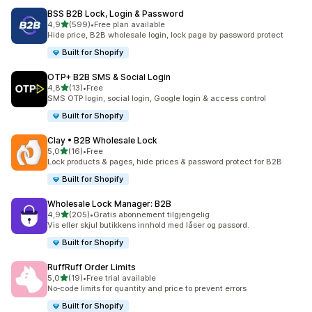
BSS B2B Lock, Login & Password
av 5 stjerner
4,9
(599)
•
Free plan available
Totalt 599 omtaler
Hide price, B2B wholesale login, lock page by password protect
Built for Shopify
OTP+ B2B SMS & Social Login
av 5 stjerner
4,8
(13)
•
Free
Totalt 13 omtaler
SMS OTP login, social login, Google login & access control
Built for Shopify
Clay • B2B Wholesale Lock
av 5 stjerner
5,0
(16)
•
Free
Totalt 16 omtaler
Lock products & pages, hide prices & password protect for B2B
Built for Shopify
Wholesale Lock Manager: B2B
av 5 stjerner
4,9
(205)
•
Gratis abonnement tilgjengelig
Totalt 205 omtaler
Vis eller skjul butikkens innhold med låser og passord.
Built for Shopify
RuffRuff Order Limits
av 5 stjerner
5,0
(19)
•
Free trial available
Totalt 19 omtaler
No‑code limits for quantity and price to prevent errors
Built for Shopify