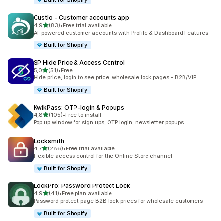
Built for Shopify
Custlo ‑ Customer accounts app
av 5 stjerner
4,9
(83)
•
Free trial available
Totalt 83 omtaler
AI-powered customer accounts with Profile & Dashboard Features
Built for Shopify
SP Hide Price & Access Control
av 5 stjerner
5,0
(51)
•
Free
Totalt 51 omtaler
Hide price, login to see price, wholesale lock pages - B2B/VIP
Built for Shopify
KwikPass: OTP‑login & Popups
av 5 stjerner
4,8
(105)
•
Free to install
Totalt 105 omtaler
Pop up window for sign ups, OTP login, newsletter popups
Locksmith
av 5 stjerner
4,7
(286)
•
Free trial available
Totalt 286 omtaler
Flexible access control for the Online Store channel
Built for Shopify
LockPro: Password Protect Lock
av 5 stjerner
4,9
(41)
•
Free plan available
Totalt 41 omtaler
Password protect page B2B lock prices for wholesale customers
Built for Shopify