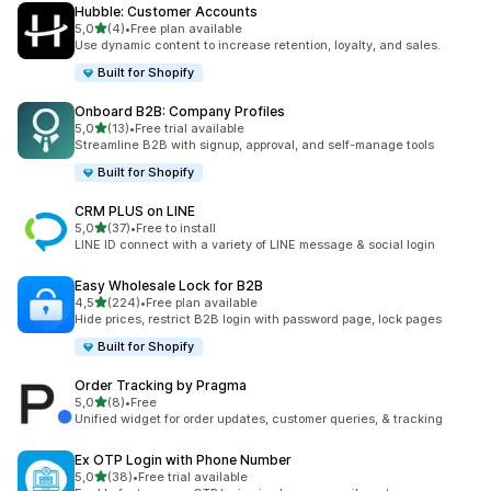
Hubble: Customer Accounts
av 5 stjerner
5,0
(4)
•
Free plan available
Totalt 4 omtaler
Use dynamic content to increase retention, loyalty, and sales.
Built for Shopify
Onboard B2B: Company Profiles
av 5 stjerner
5,0
(13)
•
Free trial available
Totalt 13 omtaler
Streamline B2B with signup, approval, and self-manage tools
Built for Shopify
CRM PLUS on LINE
av 5 stjerner
5,0
(37)
•
Free to install
Totalt 37 omtaler
LINE ID connect with a variety of LINE message & social login
Easy Wholesale Lock for B2B
av 5 stjerner
4,5
(224)
•
Free plan available
Totalt 224 omtaler
Hide prices, restrict B2B login with password page, lock pages
Built for Shopify
Order Tracking by Pragma
av 5 stjerner
5,0
(8)
•
Free
Totalt 8 omtaler
Unified widget for order updates, customer queries, & tracking
Ex OTP Login with Phone Number
av 5 stjerner
5,0
(38)
•
Free trial available
Totalt 38 omtaler