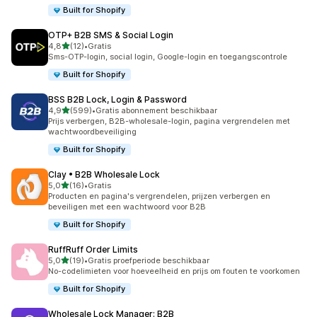
Built for Shopify
OTP+ B2B SMS & Social Login
van 5 sterren
4,8
(12)
•
Gratis
12 recensies in totaal
Sms-OTP-login, social login, Google-login en toegangscontrole
Built for Shopify
BSS B2B Lock, Login & Password
van 5 sterren
4,9
(599)
•
Gratis abonnement beschikbaar
599 recensies in totaal
Prijs verbergen, B2B-wholesale-login, pagina vergrendelen met
wachtwoordbeveiliging
Built for Shopify
Clay • B2B Wholesale Lock
van 5 sterren
5,0
(16)
•
Gratis
16 recensies in totaal
Producten en pagina's vergrendelen, prijzen verbergen en
beveiligen met een wachtwoord voor B2B
Built for Shopify
RuffRuff Order Limits
van 5 sterren
5,0
(19)
•
Gratis proefperiode beschikbaar
19 recensies in totaal
No-codelimieten voor hoeveelheid en prijs om fouten te voorkomen
Built for Shopify
Wholesale Lock Manager: B2B