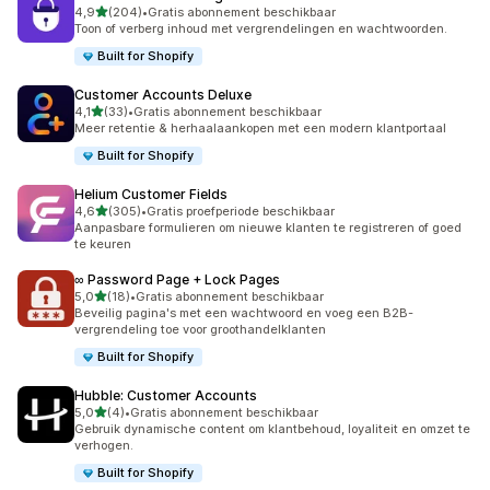
van 5 sterren
4,9
(204)
•
Gratis abonnement beschikbaar
204 recensies in totaal
Toon of verberg inhoud met vergrendelingen en wachtwoorden.
Built for Shopify
Customer Accounts Deluxe
van 5 sterren
4,1
(33)
•
Gratis abonnement beschikbaar
33 recensies in totaal
Meer retentie & herhaalaankopen met een modern klantportaal
Built for Shopify
Helium Customer Fields
van 5 sterren
4,6
(305)
•
Gratis proefperiode beschikbaar
305 recensies in totaal
Aanpasbare formulieren om nieuwe klanten te registreren of goed
te keuren
∞ Password Page + Lock Pages
van 5 sterren
5,0
(18)
•
Gratis abonnement beschikbaar
18 recensies in totaal
Beveilig pagina's met een wachtwoord en voeg een B2B-
vergrendeling toe voor groothandelklanten
Built for Shopify
Hubble: Customer Accounts
van 5 sterren
5,0
(4)
•
Gratis abonnement beschikbaar
4 recensies in totaal
Gebruik dynamische content om klantbehoud, loyaliteit en omzet te
verhogen.
Built for Shopify