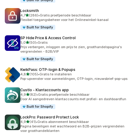
Built for Shopify
Locksmith
van 5 sterren
4,7
(286)
•
Gratis proefperiode beschikbaar
286 recensies in totaal
Flexibel toegangsbeheer voor het Onlinewinkel-kanaal
Built for Shopify
SP Hide Price & Access Control
van 5 sterren
5,0
(50)
•
Gratis
50 recensies in totaal
Prijs verbergen, inloggen om prijs te zien, groothandelspagina's
vergrendelen - B2B/VIP
Built for Shopify
KwikPass: OTP‑login & Popups
van 5 sterren
4,8
(105)
•
Gratis te installeren
105 recensies in totaal
Pop-upvenster voor aanmeldingen, OTP-login, nieuwsbrief-pop-ups
Custlo ‑ Klantaccounts app
van 5 sterren
4,9
(82)
•
Gratis proefperiode beschikbaar
82 recensies in totaal
Door AI aangedreven klantaccounts met profiel- en dashboardfun
Built for Shopify
LockPro: Password Protect Lock
van 5 sterren
4,9
(41)
•
Gratis abonnement beschikbaar
41 recensies in totaal
Pagina beveiligen met wachtwoord en B2B-prijzen vergrendelen
voor groothandelklanten