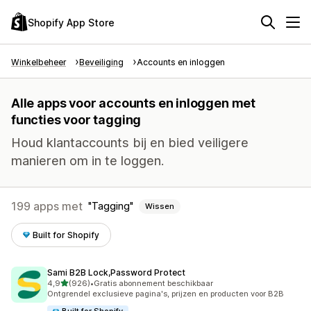
Shopify App Store
Winkelbeheer
Beveiliging
Accounts en inloggen
Alle apps voor accounts en inloggen met
functies voor tagging
Houd klantaccounts bij en bied veiligere
manieren om in te loggen.
199 apps met
Tagging
Wissen
Built for Shopify
Sami B2B Lock,Password Protect
van 5 sterren
4,9
(926)
•
Gratis abonnement beschikbaar
926 recensies in totaal
Ontgrendel exclusieve pagina's, prijzen en producten voor B2B