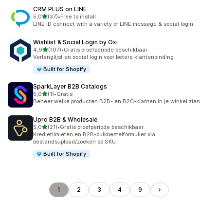
CRM PLUS on LINE
van 5 sterren
5,0
(37)
•
Free to install
37 recensies in totaal
LINE ID connect with a variety of LINE message & social login
Wishlist & Social Login by Oxi
van 5 sterren
4,9
(107)
•
Gratis proefperiode beschikbaar
107 recensies in totaal
Verlanglijst en social login voor betere klantenbinding
Built for Shopify
SparkLayer B2B Catalogs
van 5 sterren
5,0
(1)
•
Gratis
1 recensies in totaal
Beheer welke producten B2B- en B2C-klanten in je winkel zien
Upro B2B & Wholesale
van 5 sterren
5,0
(21)
•
Gratis proefperiode beschikbaar
21 recensies in totaal
Kredietlimieten en B2B-bulkbestelformulier via
bestandsupload/zoeken op SKU
Built for Shopify
1
2
3
4
9