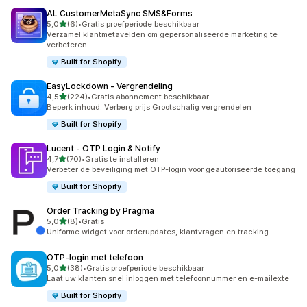
AL CustomerMetaSync SMS&Forms
van 5 sterren
5,0
(6)
•
Gratis proefperiode beschikbaar
6 recensies in totaal
Verzamel klantmetavelden om gepersonaliseerde marketing te
verbeteren
Built for Shopify
EasyLockdown ‑ Vergrendeling
van 5 sterren
4,5
(224)
•
Gratis abonnement beschikbaar
224 recensies in totaal
Beperk inhoud. Verberg prijs Grootschalig vergrendelen
Built for Shopify
Lucent ‑ OTP Login & Notify
van 5 sterren
4,7
(70)
•
Gratis te installeren
70 recensies in totaal
Verbeter de beveiliging met OTP-login voor geautoriseerde toegang
Built for Shopify
Order Tracking by Pragma
van 5 sterren
5,0
(8)
•
Gratis
8 recensies in totaal
Uniforme widget voor orderupdates, klantvragen en tracking
OTP‑login met telefoon
van 5 sterren
5,0
(38)
•
Gratis proefperiode beschikbaar
38 recensies in totaal
Laat uw klanten snel inloggen met telefoonnummer en e-mailexte
Built for Shopify