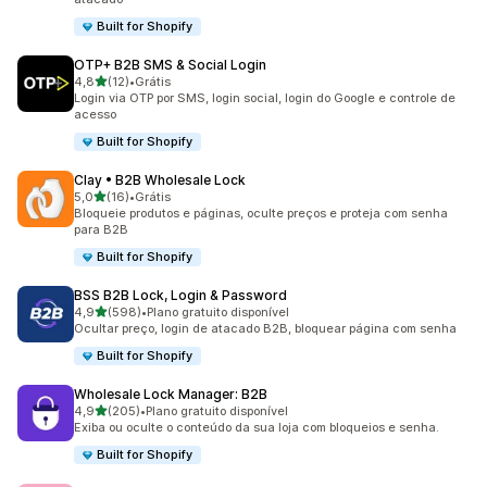
Built for Shopify
OTP+ B2B SMS & Social Login
de 5 estrelas
4,8
(12)
•
Grátis
12 avaliações ao todo
Login via OTP por SMS, login social, login do Google e controle de
acesso
Built for Shopify
Clay • B2B Wholesale Lock
de 5 estrelas
5,0
(16)
•
Grátis
16 avaliações ao todo
Bloqueie produtos e páginas, oculte preços e proteja com senha
para B2B
Built for Shopify
BSS B2B Lock, Login & Password
de 5 estrelas
4,9
(598)
•
Plano gratuito disponível
598 avaliações ao todo
Ocultar preço, login de atacado B2B, bloquear página com senha
Built for Shopify
Wholesale Lock Manager: B2B
de 5 estrelas
4,9
(205)
•
Plano gratuito disponível
205 avaliações ao todo
Exiba ou oculte o conteúdo da sua loja com bloqueios e senha.
Built for Shopify