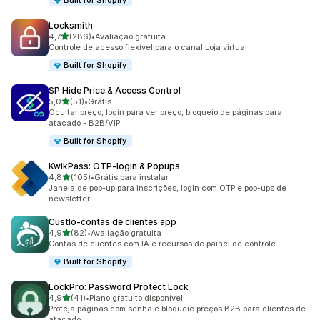
Built for Shopify
Locksmith
de 5 estrelas
4,7
(286)
•
Avaliação gratuita
286 avaliações ao todo
Controle de acesso flexível para o canal Loja virtual
Built for Shopify
SP Hide Price & Access Control
de 5 estrelas
5,0
(51)
•
Grátis
51 avaliações ao todo
Ocultar preço, login para ver preço, bloqueio de páginas para
atacado - B2B/VIP
Built for Shopify
KwikPass: OTP‑login & Popups
de 5 estrelas
4,8
(105)
•
Grátis para instalar
105 avaliações ao todo
Janela de pop-up para inscrições, login com OTP e pop-ups de
newsletter
Custlo‑contas de clientes app
de 5 estrelas
4,9
(82)
•
Avaliação gratuita
82 avaliações ao todo
Contas de clientes com IA e recursos de painel de controle
Built for Shopify
LockPro: Password Protect Lock
de 5 estrelas
4,9
(41)
•
Plano gratuito disponível
41 avaliações ao todo
Proteja páginas com senha e bloqueie preços B2B para clientes de
atacado