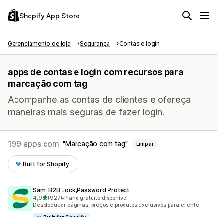
Shopify App Store
Gerenciamento de loja
Segurança
Contas e login
apps de contas e login com recursos para
marcação com tag
Acompanhe as contas de clientes e ofereça
maneiras mais seguras de fazer login.
199 apps com
Marcação com tag
Limpar
Built for Shopify
Sami B2B Lock,Password Protect
de 5 estrelas
4,9
(927)
•
Plano gratuito disponível
927 avaliações ao todo
Desbloquear páginas, preços e produtos exclusivos para cliente