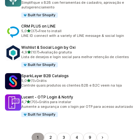
Simplifique o B2B com ferramentas de cadastro, aprovação e
autogerenciamento
Built for Shopify
CRM PLUS on LINE
de 5 estrelas
5,0
(37)
•
Free to install
37 avaliações ao todo
LINE ID connect with a variety of LINE message & social login
Wishlist & Social Login by Oxi
de 5 estrelas
4,9
(107)
•
Avaliação gratuita
107 avaliações ao todo
Lista de desejos e login social para melhor retenção de clientes
Built for Shopify
SparkLayer B2B Catalogs
de 5 estrelas
5,0
(1)
•
Grátis
1 avaliações ao todo
Controle quais produtos os clientes B2B e B2C veem na loja
Lucent ‑ OTP Login & Notify
de 5 estrelas
4,7
(70)
•
Grátis para instalar
70 avaliações ao todo
Aumente a segurança com o login por OTP para acesso autorizado
Built for Shopify
1
2
3
4
9