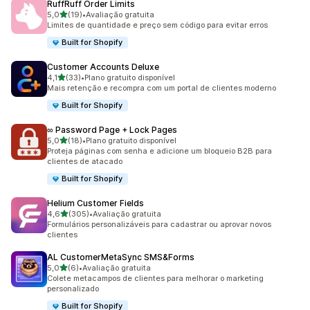
RuffRuff Order Limits
de 5 estrelas
5,0
(19)
•
Avaliação gratuita
19 avaliações ao todo
Limites de quantidade e preço sem código para evitar erros
Built for Shopify
Customer Accounts Deluxe
de 5 estrelas
4,1
(33)
•
Plano gratuito disponível
33 avaliações ao todo
Mais retenção e recompra com um portal de clientes moderno
Built for Shopify
∞ Password Page + Lock Pages
de 5 estrelas
5,0
(18)
•
Plano gratuito disponível
18 avaliações ao todo
Proteja páginas com senha e adicione um bloqueio B2B para
clientes de atacado
Built for Shopify
Helium Customer Fields
de 5 estrelas
4,6
(305)
•
Avaliação gratuita
305 avaliações ao todo
Formulários personalizáveis para cadastrar ou aprovar novos
clientes
AL CustomerMetaSync SMS&Forms
de 5 estrelas
5,0
(6)
•
Avaliação gratuita
6 avaliações ao todo
Colete metacampos de clientes para melhorar o marketing
personalizado
Built for Shopify