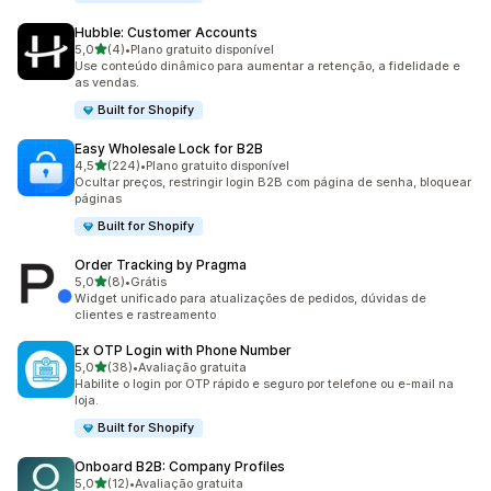
Hubble: Customer Accounts
de 5 estrelas
5,0
(4)
•
Plano gratuito disponível
4 avaliações ao todo
Use conteúdo dinâmico para aumentar a retenção, a fidelidade e
as vendas.
Built for Shopify
Easy Wholesale Lock for B2B
de 5 estrelas
4,5
(224)
•
Plano gratuito disponível
224 avaliações ao todo
Ocultar preços, restringir login B2B com página de senha, bloquear
páginas
Built for Shopify
Order Tracking by Pragma
de 5 estrelas
5,0
(8)
•
Grátis
8 avaliações ao todo
Widget unificado para atualizações de pedidos, dúvidas de
clientes e rastreamento
Ex OTP Login with Phone Number
de 5 estrelas
5,0
(38)
•
Avaliação gratuita
38 avaliações ao todo
Habilite o login por OTP rápido e seguro por telefone ou e-mail na
loja.
Built for Shopify
Onboard B2B: Company Profiles
de 5 estrelas
5,0
(12)
•
Avaliação gratuita
12 avaliações ao todo