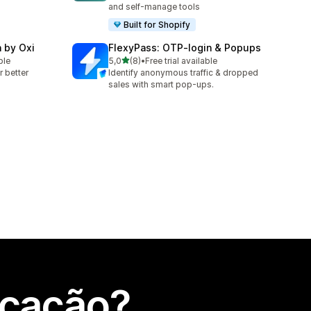
and self-manage tools
Built for Shopify
n by Oxi
FlexyPass: OTP‑login & Popups
de 5 estrelas
ble
5,0
(8)
•
Free trial available
8 total de avaliações
r better
Identify anonymous traffic & dropped
sales with smart pop-ups.
icação?