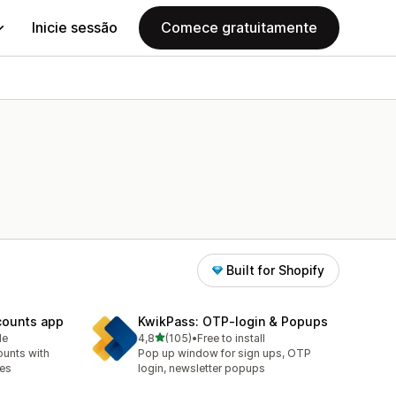
Inicie sessão
Comece gratuitamente
Built for Shopify
counts app
KwikPass: OTP‑login & Popups
de 5 estrelas
le
4,8
(105)
•
Free to install
105 total de avaliações
unts with
Pop up window for sign ups, OTP
res
login, newsletter popups