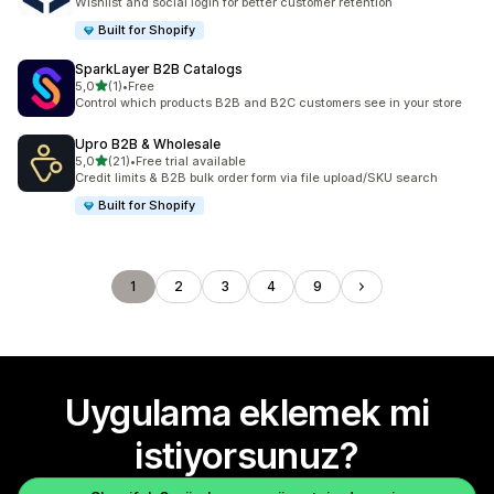
Wishlist and social login for better customer retention
Built for Shopify
SparkLayer B2B Catalogs
5 yıldız üzerinden
5,0
(1)
•
Free
toplam 1 değerlendirme
Control which products B2B and B2C customers see in your store
Upro B2B & Wholesale
5 yıldız üzerinden
5,0
(21)
•
Free trial available
toplam 21 değerlendirme
Credit limits & B2B bulk order form via file upload/SKU search
Built for Shopify
1
2
3
4
9
Uygulama eklemek mi
istiyorsunuz?