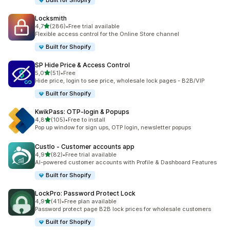
Built for Shopify
Locksmith
5 yıldız üzerinden
4,7
(286)
•
Free trial available
toplam 286 değerlendirme
Flexible access control for the Online Store channel
Built for Shopify
SP Hide Price & Access Control
5 yıldız üzerinden
5,0
(51)
•
Free
toplam 51 değerlendirme
Hide price, login to see price, wholesale lock pages - B2B/VIP
Built for Shopify
KwikPass: OTP‑login & Popups
5 yıldız üzerinden
4,8
(105)
•
Free to install
toplam 105 değerlendirme
Pop up window for sign ups, OTP login, newsletter popups
Custlo ‑ Customer accounts app
5 yıldız üzerinden
4,9
(82)
•
Free trial available
toplam 82 değerlendirme
AI-powered customer accounts with Profile & Dashboard Features
Built for Shopify
LockPro: Password Protect Lock
5 yıldız üzerinden
4,9
(41)
•
Free plan available
toplam 41 değerlendirme
Password protect page B2B lock prices for wholesale customers
Built for Shopify