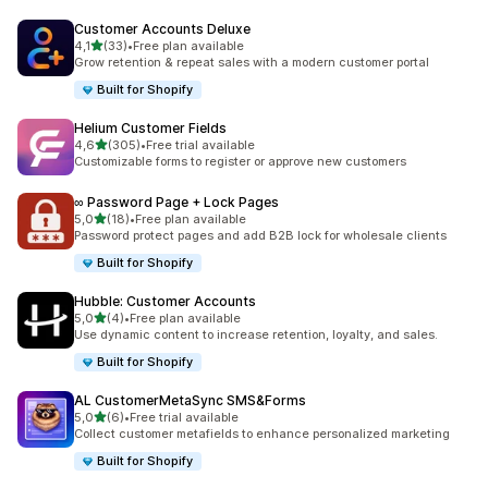
Customer Accounts Deluxe
5 yıldız üzerinden
4,1
(33)
•
Free plan available
toplam 33 değerlendirme
Grow retention & repeat sales with a modern customer portal
Built for Shopify
Helium Customer Fields
5 yıldız üzerinden
4,6
(305)
•
Free trial available
toplam 305 değerlendirme
Customizable forms to register or approve new customers
∞ Password Page + Lock Pages
5 yıldız üzerinden
5,0
(18)
•
Free plan available
toplam 18 değerlendirme
Password protect pages and add B2B lock for wholesale clients
Built for Shopify
Hubble: Customer Accounts
5 yıldız üzerinden
5,0
(4)
•
Free plan available
toplam 4 değerlendirme
Use dynamic content to increase retention, loyalty, and sales.
Built for Shopify
AL CustomerMetaSync SMS&Forms
5 yıldız üzerinden
5,0
(6)
•
Free trial available
toplam 6 değerlendirme
Collect customer metafields to enhance personalized marketing
Built for Shopify