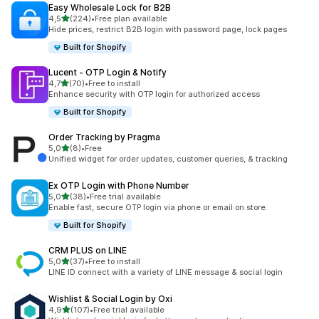
Easy Wholesale Lock for B2B
5 yıldız üzerinden
4,5
(224)
•
Free plan available
toplam 224 değerlendirme
Hide prices, restrict B2B login with password page, lock pages
Built for Shopify
Lucent ‑ OTP Login & Notify
5 yıldız üzerinden
4,7
(70)
•
Free to install
toplam 70 değerlendirme
Enhance security with OTP login for authorized access
Built for Shopify
Order Tracking by Pragma
5 yıldız üzerinden
5,0
(8)
•
Free
toplam 8 değerlendirme
Unified widget for order updates, customer queries, & tracking
Ex OTP Login with Phone Number
5 yıldız üzerinden
5,0
(38)
•
Free trial available
toplam 38 değerlendirme
Enable fast, secure OTP login via phone or email on store.
Built for Shopify
CRM PLUS on LINE
5 yıldız üzerinden
5,0
(37)
•
Free to install
toplam 37 değerlendirme
LINE ID connect with a variety of LINE message & social login
Wishlist & Social Login by Oxi
5 yıldız üzerinden
4,9
(107)
•
Free trial available
toplam 107 değerlendirme