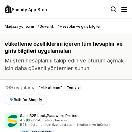
Shopify App Store
Mağaza yönetimi
Güvenlik
Hesaplar ve giriş bilgileri
etiketleme özelliklerini içeren tüm hesaplar ve
giriş bilgileri uygulamaları
Müşteri hesaplarını takip edin ve oturum açmak
için daha güvenli yöntemler sunun.
199 uygulama:
Etiketleme
Temizle
Built for Shopify
Sami B2B Lock,Password Protect
5 yıldız üzerinden
4,9
(927)
•
Ücretsiz plan mevcut
toplam 927 değerlendirme
B2B müşterileri için özel sayfaların, fiyatların ve ürünlerin