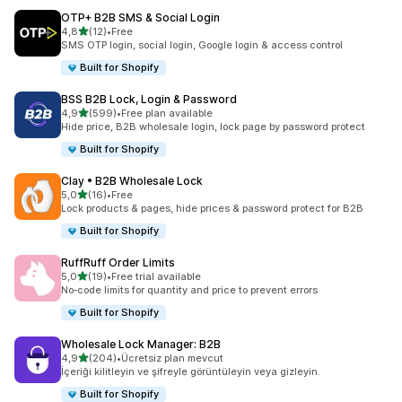
OTP+ B2B SMS & Social Login
5 yıldız üzerinden
4,8
(12)
•
Free
toplam 12 değerlendirme
SMS OTP login, social login, Google login & access control
Built for Shopify
BSS B2B Lock, Login & Password
5 yıldız üzerinden
4,9
(599)
•
Free plan available
toplam 599 değerlendirme
Hide price, B2B wholesale login, lock page by password protect
Built for Shopify
Clay • B2B Wholesale Lock
5 yıldız üzerinden
5,0
(16)
•
Free
toplam 16 değerlendirme
Lock products & pages, hide prices & password protect for B2B
Built for Shopify
RuffRuff Order Limits
5 yıldız üzerinden
5,0
(19)
•
Free trial available
toplam 19 değerlendirme
No‑code limits for quantity and price to prevent errors
Built for Shopify
Wholesale Lock Manager: B2B
5 yıldız üzerinden
4,9
(204)
•
Ücretsiz plan mevcut
toplam 204 değerlendirme
İçeriği kilitleyin ve şifreyle görüntüleyin veya gizleyin.
Built for Shopify