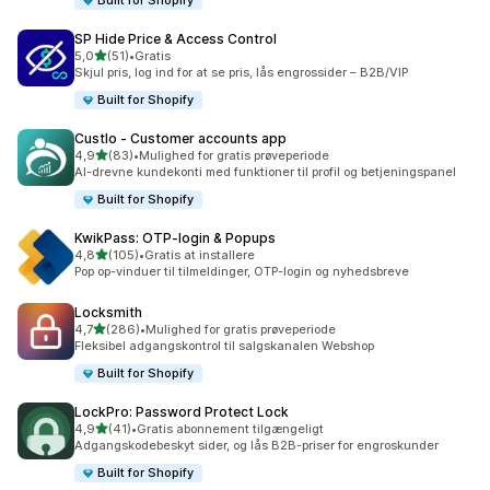
Built for Shopify
SP Hide Price & Access Control
ud af 5 stjerner
5,0
(51)
•
Gratis
51 anmeldelser i alt
Skjul pris, log ind for at se pris, lås engrossider – B2B/VIP
Built for Shopify
Custlo ‑ Customer accounts app
ud af 5 stjerner
4,9
(83)
•
Mulighed for gratis prøveperiode
83 anmeldelser i alt
AI-drevne kundekonti med funktioner til profil og betjeningspanel
Built for Shopify
KwikPass: OTP‑login & Popups
ud af 5 stjerner
4,8
(105)
•
Gratis at installere
105 anmeldelser i alt
Pop op-vinduer til tilmeldinger, OTP-login og nyhedsbreve
Locksmith
ud af 5 stjerner
4,7
(286)
•
Mulighed for gratis prøveperiode
286 anmeldelser i alt
Fleksibel adgangskontrol til salgskanalen Webshop
Built for Shopify
LockPro: Password Protect Lock
ud af 5 stjerner
4,9
(41)
•
Gratis abonnement tilgængeligt
41 anmeldelser i alt
Adgangskodebeskyt sider, og lås B2B-priser for engroskunder
Built for Shopify