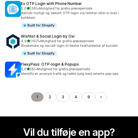
Ex OTP Login with Phone Number
ud af 5 stjerner
5,0
(38)
•
Mulighed for gratis prøveperiode
38 anmeldelser i alt
Aktivér hurtigt og sikkert OTP-login via telefon eller e-mail i
butikken.
Built for Shopify
Wishlist & Social Login by Oxi
ud af 5 stjerner
4,9
(107)
•
Mulighed for gratis prøveperiode
107 anmeldelser i alt
Ønskeliste og socialt login til bedre fastholdelse af kunder
Built for Shopify
FlexyPass: OTP‑login & Popups
ud af 5 stjerner
5,0
(8)
•
Mulighed for gratis prøveperiode
8 anmeldelser i alt
Identificer anonym trafik og tabte salg med smarte pop-ups.
1
2
3
4
9
Vil du tilføje en app?