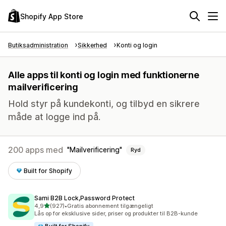
Shopify App Store
Butiksadministration
Sikkerhed
Konti og login
Alle apps til konti og login med funktionerne
mailverificering
Hold styr på kundekonti, og tilbyd en sikrere
måde at logge ind på.
200 apps med
Mailverificering
Ryd
Built for Shopify
Sami B2B Lock,Password Protect
ud af 5 stjerner
4,9
(927)
•
Gratis abonnement tilgængeligt
927 anmeldelser i alt
Lås op for eksklusive sider, priser og produkter til B2B-kunde