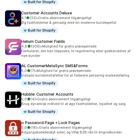
Built for Shopify
Customer Accounts Deluxe
ud af 5 stjerner
4,1
(33)
•
Gratis abonnement tilgængeligt
33 anmeldelser i alt
Øg fastholdelse & gensalg med en moderne kundeportal
Built for Shopify
Helium Customer Fields
ud af 5 stjerner
4,6
(306)
•
Mulighed for gratis prøveperiode
306 anmeldelser i alt
Formularer, der kan tilpasses, til registrering eller godkendelse af
nye kunder
AL CustomerMetaSync SMS&Forms
ud af 5 stjerner
5,0
(7)
•
Mulighed for gratis prøveperiode
7 anmeldelser i alt
Indsaml kundemetafelter for at forbedre personlig markedsføring
Built for Shopify
Hubble: Customer Accounts
ud af 5 stjerner
5,0
(4)
•
Gratis abonnement tilgængeligt
4 anmeldelser i alt
Brug dynamisk indhold til at øge fastholdelse, loyalitet og salg.
Built for Shopify
∞ Password Page + Lock Pages
ud af 5 stjerner
5,0
(18)
•
Gratis abonnement tilgængeligt
18 anmeldelser i alt
Adgangskodebeskyt sider, og tilføj B2B-lås til engroskunder