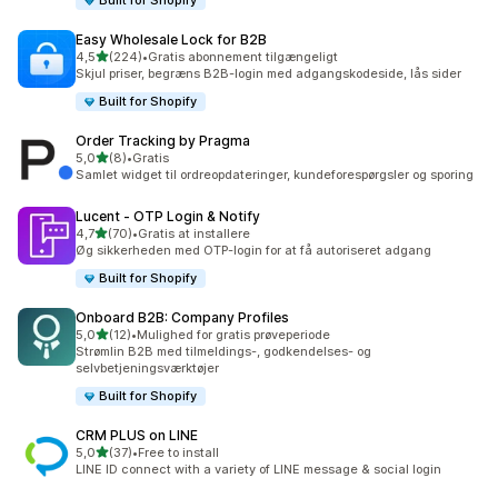
Built for Shopify
Easy Wholesale Lock for B2B
ud af 5 stjerner
4,5
(224)
•
Gratis abonnement tilgængeligt
224 anmeldelser i alt
Skjul priser, begræns B2B-login med adgangskodeside, lås sider
Built for Shopify
Order Tracking by Pragma
ud af 5 stjerner
5,0
(8)
•
Gratis
8 anmeldelser i alt
Samlet widget til ordreopdateringer, kundeforespørgsler og sporing
Lucent ‑ OTP Login & Notify
ud af 5 stjerner
4,7
(70)
•
Gratis at installere
70 anmeldelser i alt
Øg sikkerheden med OTP-login for at få autoriseret adgang
Built for Shopify
Onboard B2B: Company Profiles
ud af 5 stjerner
5,0
(12)
•
Mulighed for gratis prøveperiode
12 anmeldelser i alt
Strømlin B2B med tilmeldings-, godkendelses- og
selvbetjeningsværktøjer
Built for Shopify
CRM PLUS on LINE
ud af 5 stjerner
5,0
(37)
•
Free to install
37 anmeldelser i alt
LINE ID connect with a variety of LINE message & social login