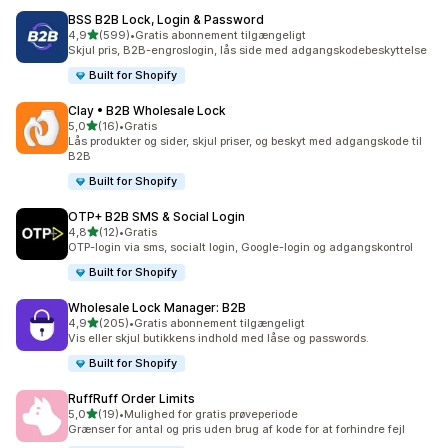
BSS B2B Lock, Login & Password
ud af 5 stjerner
4,9
(599)
•
Gratis abonnement tilgængeligt
599 anmeldelser i alt
Skjul pris, B2B-engroslogin, lås side med adgangskodebeskyttelse
Built for Shopify
Clay • B2B Wholesale Lock
ud af 5 stjerner
5,0
(16)
•
Gratis
16 anmeldelser i alt
Lås produkter og sider, skjul priser, og beskyt med adgangskode til
B2B
Built for Shopify
OTP+ B2B SMS & Social Login
ud af 5 stjerner
4,8
(12)
•
Gratis
12 anmeldelser i alt
OTP-login via sms, socialt login, Google-login og adgangskontrol
Built for Shopify
Wholesale Lock Manager: B2B
ud af 5 stjerner
4,9
(205)
•
Gratis abonnement tilgængeligt
205 anmeldelser i alt
Vis eller skjul butikkens indhold med låse og passwords.
Built for Shopify
RuffRuff Order Limits
ud af 5 stjerner
5,0
(19)
•
Mulighed for gratis prøveperiode
19 anmeldelser i alt
Grænser for antal og pris uden brug af kode for at forhindre fejl