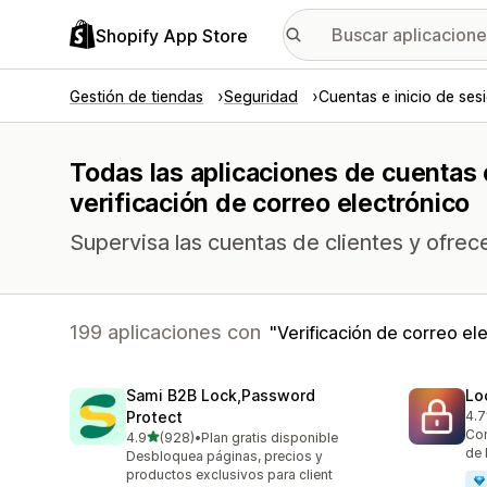
Shopify App Store
Gestión de tiendas
Seguridad
Cuentas e inicio de ses
Todas las aplicaciones de cuentas e
verificación de correo electrónico
Supervisa las cuentas de clientes y ofrec
199 aplicaciones con
Verificación de correo el
Sami B2B Lock,Password
Lo
Protect
4.7
286
Con
de 5 estrellas
4.9
(928)
•
Plan gratis disponible
928 reseñas en total
de 
Desbloquea páginas, precios y
productos exclusivos para client