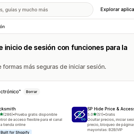
Explorar aplic
ión
 inicio de sesión con funciones para la
e formas más seguras de iniciar sesión.
ectrónico
Borrar
cksmith
SP Hide Price & Acces
de 5 estrellas
de 5 estrellas
(286)
•
Prueba gratis disponible
5.0
(51)
•
Gratis
 reseñas en total
51 reseñas en total
trol de acceso flexible para el canal
Ocultar precios, iniciar ses
la tienda online
precio, bloqueo de página
mayoristas: B2B/VIP
Built for Shopify