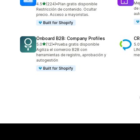
Mej
de 5 estrellas
4.5
(224)
•
Plan gratis disponible
224 reseñas en total
de 
Restricción de contenido. Ocultar
aut
precio. Acceso a mayoristas.
Built for Shopify
Onboard B2B: Company Profiles
CR
de 5 estrellas
5.0
(12)
•
Prueba gratis disponible
5.0
12 reseñas en total
37 
Agiliza el comercio B2B con
LIN
herramientas de registro, aprobación y
mes
autogestión
Built for Shopify