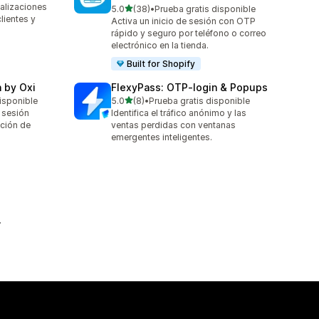
alizaciones
de 5 estrellas
5.0
(38)
•
Prueba gratis disponible
38 reseñas en total
lientes y
Activa un inicio de sesión con OTP
rápido y seguro por teléfono o correo
electrónico en la tienda.
Built for Shopify
n by Oxi
FlexyPass: OTP‑login & Popups
de 5 estrellas
isponible
5.0
(8)
•
Prueba gratis disponible
8 reseñas en total
e sesión
Identifica el tráfico anónimo y las
nción de
ventas perdidas con ventanas
emergentes inteligentes.