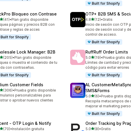
Built for Shopify
ckPro Bloqueo con Contrase
OTP+ B2B SMS & Socia
de 5 estrellas
de 5 estrellas
(41)
•
Plan gratis disponible
4.8
(12)
•
Gratis
reseñas en total
12 reseñas en total
quea páginas y precios B2B con
Inicio de sesión con OTP 
trase y reglas de acces
inicio de sesión social y d
control de acceso.
Built for Shopify
Built for Shopify
olesale Lock Manager: B2B
RuffRuff Order Limits
de 5 estrellas
de 5 estrellas
(205)
•
Plan gratis disponible
5.0
(19)
•
Prueba gratis di
 reseñas en total
19 reseñas en total
quea o muestra el contenido de tu
Límites de cantidad y preci
nda con contraseñas.
código para evitar errores
Built for Shopify
Built for Shopify
lium Customer Fields
AL CustomerMetaSyn
de 5 estrellas
(306)
•
Prueba gratis disponible
SMS&Forms
 reseñas en total
mularios personalizables para
de 5 estrellas
5.0
(6)
•
Prueba gratis dis
6 reseñas en total
istrar o aprobar nuevos clientes
Recopila metacampos de c
mejorar el marketing pers
Built for Shopify
cent ‑ OTP Login & Notify
Order Tracking by Pr
de 5 estrellas
de 5 estrellas
(70)
•
Instalación gratuita
5.0
(8)
•
Gratis
reseñas en total
8 reseñas en total