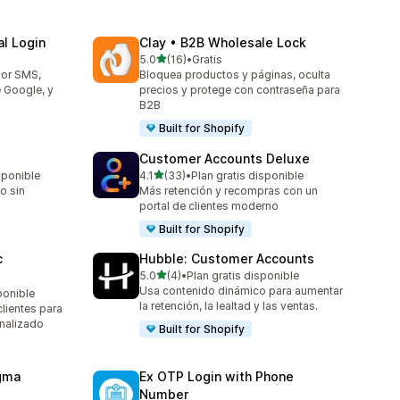
l Login
Clay • B2B Wholesale Lock
de 5 estrellas
5.0
(16)
•
Gratis
16 reseñas en total
por SMS,
Bloquea productos y páginas, oculta
e Google, y
precios y protege con contraseña para
B2B
Built for Shopify
Customer Accounts Deluxe
de 5 estrellas
sponible
4.1
(33)
•
Plan gratis disponible
33 reseñas en total
o sin
Más retención y recompras con un
portal de clientes moderno
Built for Shopify
c
Hubble: Customer Accounts
de 5 estrellas
5.0
(4)
•
Plan gratis disponible
4 reseñas en total
Usa contenido dinámico para aumentar
ponible
la retención, la lealtad y las ventas.
lientes para
onalizado
Built for Shopify
agma
Ex OTP Login with Phone
Number