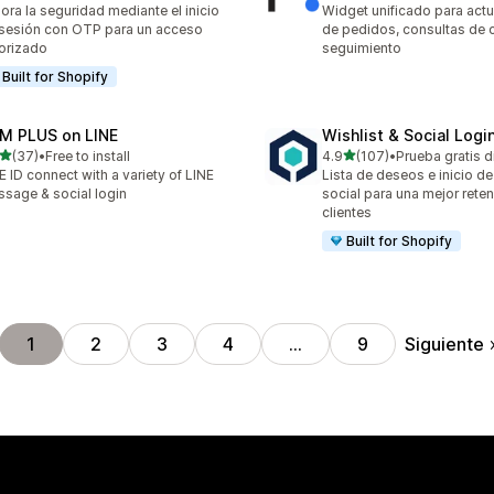
ora la seguridad mediante el inicio
Widget unificado para actu
sesión con OTP para un acceso
de pedidos, consultas de c
orizado
seguimiento
Built for Shopify
M PLUS on LINE
Wishlist & Social Logi
de 5 estrellas
de 5 estrellas
(37)
•
Free to install
4.9
(107)
•
Prueba gratis d
reseñas en total
107 reseñas en total
E ID connect with a variety of LINE
Lista de deseos e inicio d
sage & social login
social para una mejor rete
clientes
Built for Shopify
Siguiente
1
2
3
4
…
9