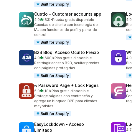
Built for Shopify
Custlo ‑ Customer accounts app
Lo
de 5 estrellas
4.9
(83)
•
Prueba gratis disponible
4.9
83 reseñas en total
41 
Cuentas de cliente con tecnología de
Blo
IA, con funciones de perfil y panel de
con
control
Built for Shopify
B2B Bloq. Acceso Oculto Precio
Wh
de 5 estrellas
4.9
(600)
•
Plan gratis disponible
4.9
600 reseñas en total
205
Restringir acceso B2B, ocultar precios
Blo
con páginas protegidas
tie
Built for Shopify
∞ Password Page + Lock Pages
He
de 5 estrellas
5.0
(18)
•
Plan gratis disponible
4.6
18 reseñas en total
306
Protege páginas con contraseña y
For
agrega un bloqueo B2B para clientes
reg
mayoristas
Built for Shopify
EasyLockdown ‑ Acceso
Lu
Limitado
4.7
70 