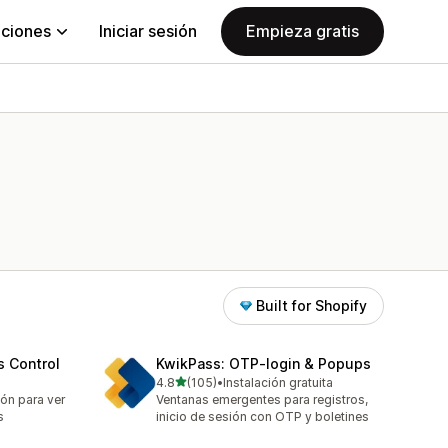
aciones
Iniciar sesión
Empieza gratis
Built for Shopify
s Control
KwikPass: OTP‑login & Popups
de 5 estrellas
4.8
(105)
•
Instalación gratuita
105 reseñas en total
ión para ver
Ventanas emergentes para registros,
s
inicio de sesión con OTP y boletines