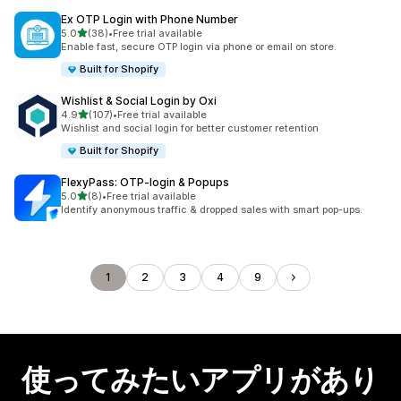
Ex OTP Login with Phone Number
5つ星中
5.0
(38)
•
Free trial available
合計レビュー数：38件
Enable fast, secure OTP login via phone or email on store.
Built for Shopify
Wishlist & Social Login by Oxi
5つ星中
4.9
(107)
•
Free trial available
合計レビュー数：107件
Wishlist and social login for better customer retention
Built for Shopify
FlexyPass: OTP‑login & Popups
5つ星中
5.0
(8)
•
Free trial available
合計レビュー数：8件
Identify anonymous traffic & dropped sales with smart pop-ups.
1
2
3
4
9
使ってみたいアプリがあり