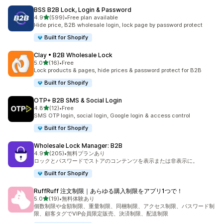
BSS B2B Lock, Login & Password
5つ星中
4.9
(599)
•
Free plan available
合計レビュー数：599件
Hide price, B2B wholesale login, lock page by password protect
Built for Shopify
Clay • B2B Wholesale Lock
5つ星中
5.0
(16)
•
Free
合計レビュー数：16件
Lock products & pages, hide prices & password protect for B2B
Built for Shopify
OTP+ B2B SMS & Social Login
5つ星中
4.8
(12)
•
Free
合計レビュー数：12件
SMS OTP login, social login, Google login & access control
Built for Shopify
Wholesale Lock Manager: B2B
5つ星中
4.9
(205)
•
無料プランあり
合計レビュー数：205件
ロックとパスワードでストアのコンテンツを表示または非表示に。
Built for Shopify
RuffRuff 注文制限｜あらゆる購入制限をアプリ1つで！
5つ星中
5.0
(19)
•
無料体験あり
合計レビュー数：19件
個数制限や金額制限、重量制限、同梱制限、アクセス制限、パスワード制
限、顧客タグでVIP会員限定販売、決済制限、配送制限