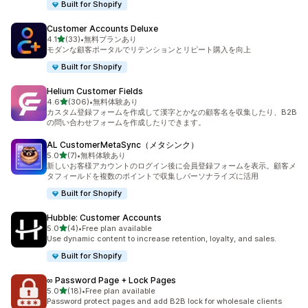
Built for Shopify
Customer Accounts Deluxe
5つ星中
4.1
(33)
•
無料プランあり
合計レビュー数：33件
モダンな顧客ポータルでリテンションとリピート購入を向上
Built for Shopify
Helium Customer Fields
5つ星中
4.6
(306)
•
無料体験あり
合計レビュー数：306件
カスタム登録フォームを作成して漢字とかなの顧客名を収集したり、B2B
の問い合わせフォームを作成したりできます。
AL CustomerMetaSync（メタシンク）
5つ星中
5.0
(7)
•
無料体験あり
合計レビュー数：7件
新しいお客様アカウントのログイン後に会員登録フォームを表示。顧客メ
タフィールドを複数のポイントで収集しパーソナライズに活用
Built for Shopify
Hubble: Customer Accounts
5つ星中
5.0
(4)
•
Free plan available
合計レビュー数：4件
Use dynamic content to increase retention, loyalty, and sales.
Built for Shopify
∞ Password Page + Lock Pages
5つ星中
5.0
(18)
•
Free plan available
合計レビュー数：18件
Password protect pages and add B2B lock for wholesale clients