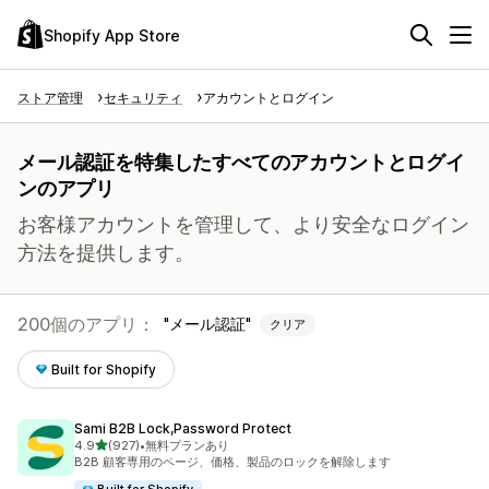
Shopify App Store
ストア管理
セキュリティ
アカウントとログイン
メール認証を特集したすべてのアカウントとログイ
ンのアプリ
お客様アカウントを管理して、より安全なログイン
方法を提供します。
200個のアプリ：
メール認証
クリア
Built for Shopify
Sami B2B Lock,Password Protect
5つ星中
4.9
(927)
•
無料プランあり
合計レビュー数：927件
B2B 顧客専用のページ、価格、製品のロックを解除します