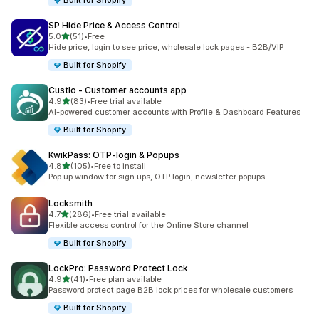
Built for Shopify
SP Hide Price & Access Control
5つ星中
5.0
(51)
•
Free
合計レビュー数：51件
Hide price, login to see price, wholesale lock pages - B2B/VIP
Built for Shopify
Custlo ‑ Customer accounts app
5つ星中
4.9
(83)
•
Free trial available
合計レビュー数：83件
AI-powered customer accounts with Profile & Dashboard Features
Built for Shopify
KwikPass: OTP‑login & Popups
5つ星中
4.8
(105)
•
Free to install
合計レビュー数：105件
Pop up window for sign ups, OTP login, newsletter popups
Locksmith
5つ星中
4.7
(286)
•
Free trial available
合計レビュー数：286件
Flexible access control for the Online Store channel
Built for Shopify
LockPro: Password Protect Lock
5つ星中
4.9
(41)
•
Free plan available
合計レビュー数：41件
Password protect page B2B lock prices for wholesale customers
Built for Shopify