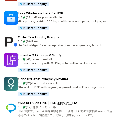
Built for Shopify
Easy Wholesale Lock for B2B
5つ星中
4.5
(224)
•
Free plan available
合計レビュー数：224件
Hide prices, restrict B2B login with password page, lock pages
Built for Shopify
Order Tracking by Pragma
5つ星中
5.0
(8)
•
Free
合計レビュー数：8件
Unified widget for order updates, customer queries, & tracking
Lucent ‑ OTP Login & Notify
5つ星中
4.7
(70)
•
Free to install
合計レビュー数：70件
Enhance security with OTP login for authorized access
Built for Shopify
Onboard B2B: Company Profiles
5つ星中
5.0
(12)
•
Free trial available
合計レビュー数：12件
Streamline B2B with signup, approval, and self-manage tools
Built for Shopify
CRM PLUS on LINE | LINE連携で売上UP
5つ星中
5.0
(37)
•
無料インストール
合計レビュー数：37件
LINE連携で、売上や顧客体験を向上！店舗・ECでの連携促進からカゴ落
ち等のメッセージ配信まで、充実した機能とサポート体制。