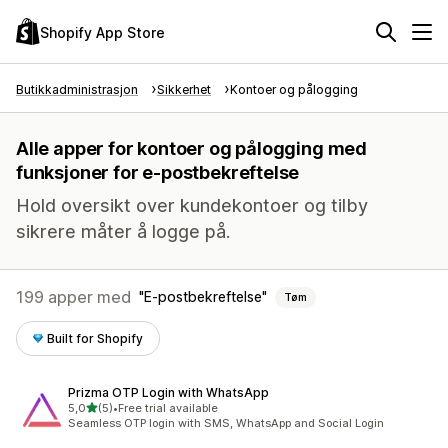
Shopify App Store
Butikkadministrasjon
Sikkerhet
Kontoer og pålogging
Alle apper for kontoer og pålogging med
funksjoner for e-postbekreftelse
Hold oversikt over kundekontoer og tilby
sikrere måter å logge på.
199 apper med
E-postbekreftelse
Tøm
Built for Shopify
Prizma OTP Login with WhatsApp
av 5 stjerner
5,0
(5)
•
Free trial available
Totalt 5 omtaler
Seamless OTP login with SMS, WhatsApp and Social Login