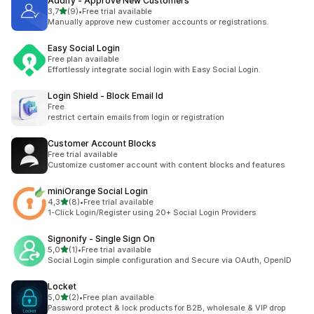
Addify ‑ Approve New Customers
av 5 stjerner
3,7
(9)
•
Free trial available
Totalt 9 omtaler
Manually approve new customer accounts or registrations.
Easy Social Login
Free plan available
Effortlessly integrate social login with Easy Social Login.
Login Shield ‑ Block Email Id
Free
restrict certain emails from login or registration
Customer Account Blocks
Free trial available
Customize customer account with content blocks and features
miniOrange Social Login
av 5 stjerner
4,3
(8)
•
Free trial available
Totalt 8 omtaler
1-Click Login/Register using 20+ Social Login Providers
Signonify ‑ Single Sign On
av 5 stjerner
5,0
(1)
•
Free trial available
Totalt 1 omtaler
Social Login simple configuration and Secure via OAuth, OpenID
Locket
av 5 stjerner
5,0
(2)
•
Free plan available
Totalt 2 omtaler
Password protect & lock products for B2B, wholesale & VIP drop