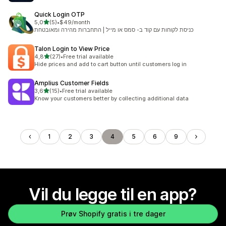
Quick Login OTP
av 5 stjerner
5,0
(5)
•
$49/month
Totalt 5 omtaler
כניסת לקוחות עם קוד ב- סמס או מייל | התחברות מהירה ומאובטחת
Talon Login to View Price
av 5 stjerner
4,8
(27)
•
Free trial available
Totalt 27 omtaler
Hide prices and add to cart button until customers log in
Amplius Customer Fields
av 5 stjerner
3,6
(15)
•
Free trial available
Totalt 15 omtaler
Know your customers better by collecting additional data
1
2
3
4
5
6
9
Vil du legge til en app?
Prøv Shopify gratis i tre dager