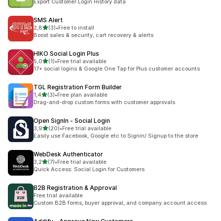
Export Customer Login History data
SMS Alert
av 5 stjerner
2,8
(3)
•
Free to install
Totalt 3 omtaler
Boost sales & security, cart recovery & alerts
HIKO Social Login Plus
av 5 stjerner
5,0
(1)
•
Free trial available
Totalt 1 omtaler
17+ social logins & Google One Tap for Plus customer accounts
TGL Registration Form Builder
av 5 stjerner
1,4
(3)
•
Free plan available
Totalt 3 omtaler
Drag-and-drop custom forms with customer approvals
Open SignIn ‑ Social Login
av 5 stjerner
3,9
(20)
•
Free trial available
Totalt 20 omtaler
Easily use Facebook, Google etc to Signin/ Signup to the store
WebDesk Authenticator
av 5 stjerner
3,2
(7)
•
Free trial available
Totalt 7 omtaler
Quick Access: Social Login for Customers
B2B Registration & Approval
Free trial available
Custom B2B forms, buyer approval, and company account access