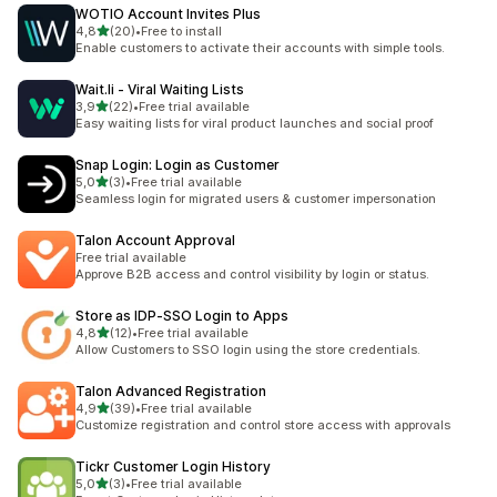
WOTIO Account Invites Plus
av 5 stjerner
4,8
(20)
•
Free to install
Totalt 20 omtaler
Enable customers to activate their accounts with simple tools.
Wait.li ‑ Viral Waiting Lists
av 5 stjerner
3,9
(22)
•
Free trial available
Totalt 22 omtaler
Easy waiting lists for viral product launches and social proof
Snap Login: Login as Customer
av 5 stjerner
5,0
(3)
•
Free trial available
Totalt 3 omtaler
Seamless login for migrated users & customer impersonation
Talon Account Approval
Free trial available
Approve B2B access and control visibility by login or status.
Store as IDP‑SSO Login to Apps
av 5 stjerner
4,8
(12)
•
Free trial available
Totalt 12 omtaler
Allow Customers to SSO login using the store credentials.
Talon Advanced Registration
av 5 stjerner
4,9
(39)
•
Free trial available
Totalt 39 omtaler
Customize registration and control store access with approvals
Tickr Customer Login History
av 5 stjerner
5,0
(3)
•
Free trial available
Totalt 3 omtaler