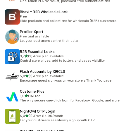
One-touch 2FA for robust, password-free authentications.
Bhavi • B2B Wholesale Lock
Free
Hide products and collections for wholesale (B2B) customers.
Profiler Xpert
Free trial available
Let your customers control their data
B2B Essential Locks
av 5 stjerner
3,7
(2)
•
Free plan available
Totalt 2 omtaler
Control store prices, add to button, and pages visibility
Flash Accounts by XIRCLS
av 5 stjerner
5,0
(1)
•
Free plan available
Totalt 1 omtaler
Encourage guest sign-ups on your store's Thank You page.
CustomerPlus
av 5 stjerner
1,0
(1)
•
Free
Totalt 1 omtaler
The only secure one-click login for Facebook, Google, and more
NightOwl OTP Login
av 5 stjerner
5,0
(1)
•
From $4.99/month
Totalt 1 omtaler
Let your customers seamlessly signup with OTP