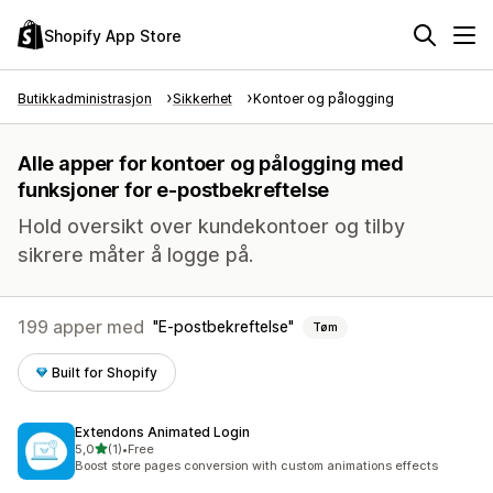
Shopify App Store
Butikkadministrasjon
Sikkerhet
Kontoer og pålogging
Alle apper for kontoer og pålogging med
funksjoner for e-postbekreftelse
Hold oversikt over kundekontoer og tilby
sikrere måter å logge på.
199 apper med
E-postbekreftelse
Tøm
Built for Shopify
Extendons Animated Login
av 5 stjerner
5,0
(1)
•
Free
Totalt 1 omtaler
Boost store pages conversion with custom animations effects