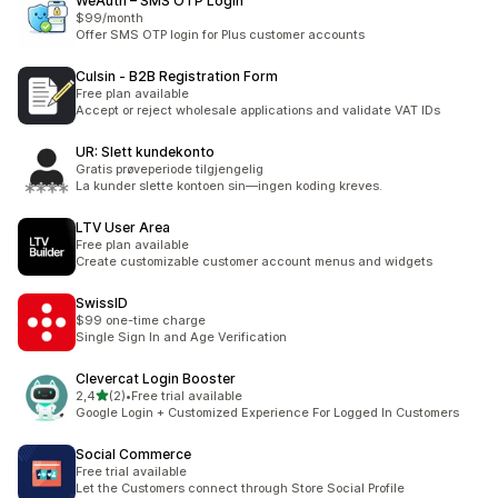
WeAuth – SMS OTP Login
$99/month
Offer SMS OTP login for Plus customer accounts
Culsin ‑ B2B Registration Form
Free plan available
Accept or reject wholesale applications and validate VAT IDs
UR: Slett kundekonto
Gratis prøveperiode tilgjengelig
La kunder slette kontoen sin—ingen koding kreves.
LTV User Area
Free plan available
Create customizable customer account menus and widgets
SwissID
$99 one-time charge
Single Sign In and Age Verification
Clevercat Login Booster
av 5 stjerner
2,4
(2)
•
Free trial available
Totalt 2 omtaler
Google Login + Customized Experience For Logged In Customers
Social Commerce
Free trial available
Let the Customers connect through Store Social Profile