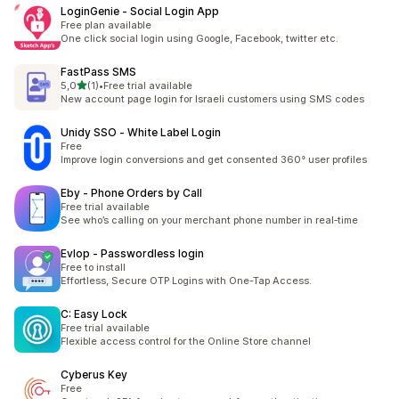
LoginGenie ‑ Social Login App
Free plan available
One click social login using Google, Facebook, twitter etc.
FastPass SMS
av 5 stjerner
5,0
(1)
•
Free trial available
Totalt 1 omtaler
New account page login for Israeli customers using SMS codes
Unidy SSO ‑ White Label Login
Free
Improve login conversions and get consented 360° user profiles
Eby ‑ Phone Orders by Call
Free trial available
See who’s calling on your merchant phone number in real‑time
Evlop ‑ Passwordless login
Free to install
Effortless, Secure OTP Logins with One-Tap Access.
C: Easy Lock
Free trial available
Flexible access control for the Online Store channel
Cyberus Key
Free