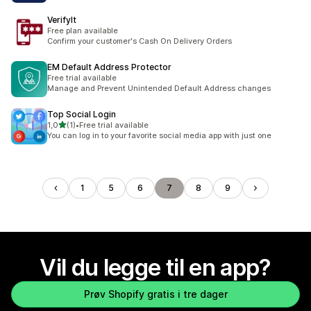
VerifyIt
Free plan available
Confirm your customer's Cash On Delivery Orders
EM Default Address Protector
Free trial available
Manage and Prevent Unintended Default Address changes
Top Social Login
av 5 stjerner
1,0
(1)
•
Free trial available
Totalt 1 omtaler
You can log in to your favorite social media app with just one
1
5
6
7
8
9
Vil du legge til en app?
Prøv Shopify gratis i tre dager