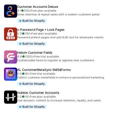
Customer Accounts Deluxe
เต็ม 5 ดาว
4.1
(33)
•
Free plan available
ทั้งหมด 33 รีวิว
Grow retention & repeat sales with a modern customer portal
Built for Shopify
∞ Password Page + Lock Pages
เต็ม 5 ดาว
5.0
(18)
•
Free plan available
ทั้งหมด 18 รีวิว
Password protect pages and add B2B lock for wholesale clients
Built for Shopify
Helium Customer Fields
เต็ม 5 ดาว
4.6
(305)
•
Free trial available
ทั้งหมด 305 รีวิว
Customizable forms to register or approve new customers
AL CustomerMetaSync SMS&Forms
เต็ม 5 ดาว
5.0
(6)
•
Free trial available
ทั้งหมด 6 รีวิว
Collect customer metafields to enhance personalized marketing
Built for Shopify
Hubble: Customer Accounts
เต็ม 5 ดาว
5.0
(4)
•
Free plan available
ทั้งหมด 4 รีวิว
Use dynamic content to increase retention, loyalty, and sales.
Built for Shopify