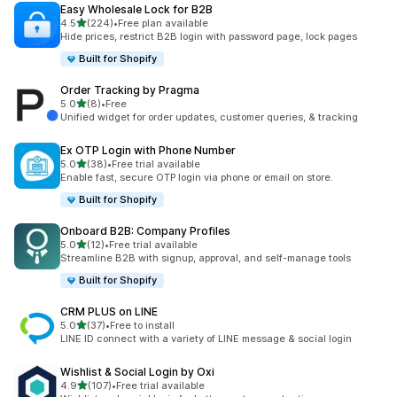
Easy Wholesale Lock for B2B
เต็ม 5 ดาว
4.5
(224)
•
Free plan available
ทั้งหมด 224 รีวิว
Hide prices, restrict B2B login with password page, lock pages
Built for Shopify
Order Tracking by Pragma
เต็ม 5 ดาว
5.0
(8)
•
Free
ทั้งหมด 8 รีวิว
Unified widget for order updates, customer queries, & tracking
Ex OTP Login with Phone Number
เต็ม 5 ดาว
5.0
(38)
•
Free trial available
ทั้งหมด 38 รีวิว
Enable fast, secure OTP login via phone or email on store.
Built for Shopify
Onboard B2B: Company Profiles
เต็ม 5 ดาว
5.0
(12)
•
Free trial available
ทั้งหมด 12 รีวิว
Streamline B2B with signup, approval, and self-manage tools
Built for Shopify
CRM PLUS on LINE
เต็ม 5 ดาว
5.0
(37)
•
Free to install
ทั้งหมด 37 รีวิว
LINE ID connect with a variety of LINE message & social login
Wishlist & Social Login by Oxi
เต็ม 5 ดาว
4.9
(107)
•
Free trial available
ทั้งหมด 107 รีวิว