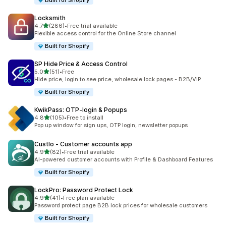
Built for Shopify
Locksmith
เต็ม 5 ดาว
4.7
(286)
•
Free trial available
ทั้งหมด 286 รีวิว
Flexible access control for the Online Store channel
Built for Shopify
SP Hide Price & Access Control
เต็ม 5 ดาว
5.0
(51)
•
Free
ทั้งหมด 51 รีวิว
Hide price, login to see price, wholesale lock pages - B2B/VIP
Built for Shopify
KwikPass: OTP‑login & Popups
เต็ม 5 ดาว
4.8
(105)
•
Free to install
ทั้งหมด 105 รีวิว
Pop up window for sign ups, OTP login, newsletter popups
Custlo ‑ Customer accounts app
เต็ม 5 ดาว
4.9
(82)
•
Free trial available
ทั้งหมด 82 รีวิว
AI-powered customer accounts with Profile & Dashboard Features
Built for Shopify
LockPro: Password Protect Lock
เต็ม 5 ดาว
4.9
(41)
•
Free plan available
ทั้งหมด 41 รีวิว
Password protect page B2B lock prices for wholesale customers
Built for Shopify