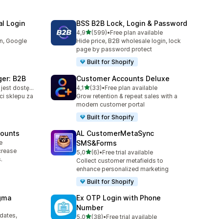
l Login
BSS B2B Lock, Login & Password
na 5 gwiazdek
4,9
(599)
•
Free plan available
Łączna liczba recenzji: 599
in, Google
Hide price, B2B wholesale login, lock
page by password protect
Built for Shopify
er: B2B
Customer Accounts Deluxe
na 5 gwiazdek
Bezpłatny plan jest dostępny
4,1
(33)
•
Free plan available
4
Łączna liczba recenzji: 33
ci sklepu za
Grow retention & repeat sales with a
modern customer portal
Built for Shopify
counts
AL CustomerMetaSync
e
SMS&Forms
crease
na 5 gwiazdek
5,0
(6)
•
Free trial available
Łączna liczba recenzji: 6
.
Collect customer metafields to
enhance personalized marketing
Built for Shopify
agma
Ex OTP Login with Phone
Number
pdates,
na 5 gwiazdek
5,0
(38)
•
Free trial available