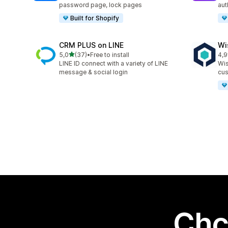
password page, lock pages
aut
Built for Shopify
CRM PLUS on LINE
Wi
na 5 gwiazdek
5,0
(37)
•
Free to install
4,9
Łączna liczba recenzji: 37
Łąc
LINE ID connect with a variety of LINE
Wis
message & social login
cus
Chc