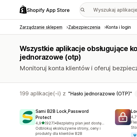
Shopify App Store
Zarządzanie sklepem
Zabezpieczenia
Konta i login
Wszystkie aplikacje obsługujące ko
jednorazowe (otp)
Monitoruj konta klientów i oferuj bezpie
199 aplikacje(-i) z
Hasło jednorazowe (OTP)
Sami B2B Lock,Password
Lo
Protect
4,7
Łąc
Fle
na 5 gwiazdek
4,9
(927)
•
Bezpłatny plan jest dostępny
Łączna liczba recenzji: 927
Sto
Odblokuj ekskluzywne strony, ceny i
produkty dla klientów B2B