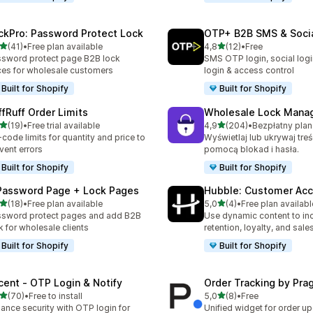
ckPro: Password Protect Lock
OTP+ B2B SMS & Socia
na 5 gwiazdek
na 5 gwiazdek
(41)
•
Free plan available
4,8
(12)
•
Free
zna liczba recenzji: 41
Łączna liczba recenzji: 12
sword protect page B2B lock
SMS OTP login, social log
ces for wholesale customers
login & access control
Built for Shopify
Built for Shopify
ffRuff Order Limits
Wholesale Lock Manag
na 5 gwiazdek
na 5 gwiazdek
(19)
•
Free trial available
4,9
(204)
•
zna liczba recenzji: 19
Łączna liczba recenzji: 20
code limits for quantity and price to
Wyświetlaj lub ukrywaj treś
vent errors
pomocą blokad i hasła.
Built for Shopify
Built for Shopify
Password Page + Lock Pages
Hubble: Customer Ac
na 5 gwiazdek
na 5 gwiazdek
(18)
•
Free plan available
5,0
(4)
•
Free plan availabl
zna liczba recenzji: 18
Łączna liczba recenzji: 4
sword protect pages and add B2B
Use dynamic content to in
k for wholesale clients
retention, loyalty, and sales
Built for Shopify
Built for Shopify
cent ‑ OTP Login & Notify
Order Tracking by Pr
na 5 gwiazdek
na 5 gwiazdek
(70)
•
Free to install
5,0
(8)
•
Free
zna liczba recenzji: 70
Łączna liczba recenzji: 8
ance security with OTP login for
Unified widget for order u