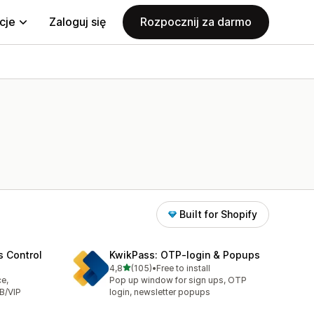
cje
Zaloguj się
Rozpocznij za darmo
Built for Shopify
s Control
KwikPass: OTP‑login & Popups
na 5 gwiazdek
4,8
(105)
•
Free to install
Łączna liczba recenzji: 105
ce,
Pop up window for sign ups, OTP
B/VIP
login, newsletter popups