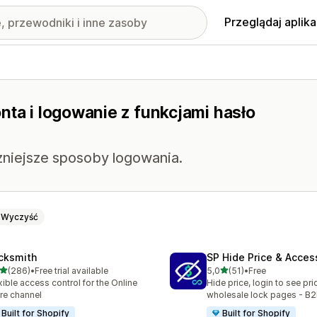
Przeglądaj aplika
nta i logowanie z funkcjami hasło
czniejsze sposoby logowania.
Wyczyść
cksmith
SP Hide Price & Acces
na 5 gwiazdek
na 5 gwiazdek
(286)
•
Free trial available
5,0
(51)
•
Free
zna liczba recenzji: 286
Łączna liczba recenzji: 51
xible access control for the Online
Hide price, login to see pri
re channel
wholesale lock pages - B2
Built for Shopify
Built for Shopify