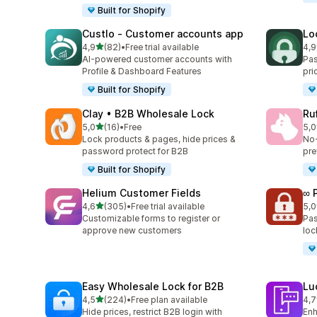
Built for Shopify
Custlo ‑ Customer accounts app
Lo
na 5 gwiazdek
4,9
(82)
•
Free trial available
4,9
Łączna liczba recenzji: 82
Łąc
AI-powered customer accounts with
Pas
Profile & Dashboard Features
pri
Built for Shopify
Clay • B2B Wholesale Lock
Ru
na 5 gwiazdek
5,0
(16)
•
Free
5,0
Łączna liczba recenzji: 16
Łąc
Lock products & pages, hide prices &
No‑
password protect for B2B
pre
Built for Shopify
Helium Customer Fields
∞ 
na 5 gwiazdek
4,6
(305)
•
Free trial available
5,0
Łączna liczba recenzji: 305
Łąc
Customizable forms to register or
Pas
approve new customers
loc
Easy Wholesale Lock for B2B
Lu
na 5 gwiazdek
4,5
(224)
•
Free plan available
4,7
Łączna liczba recenzji: 224
Łąc
Hide prices, restrict B2B login with
Enh