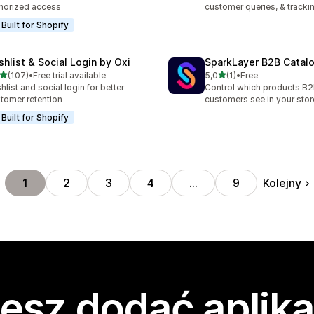
horized access
customer queries, & tracki
Built for Shopify
shlist & Social Login by Oxi
SparkLayer B2B Catal
na 5 gwiazdek
na 5 gwiazdek
(107)
•
Free trial available
5,0
(1)
•
Free
zna liczba recenzji: 107
Łączna liczba recenzji: 1
hlist and social login for better
Control which products B
tomer retention
customers see in your stor
Built for Shopify
Kolejny
1
2
3
4
…
9
esz dodać aplika