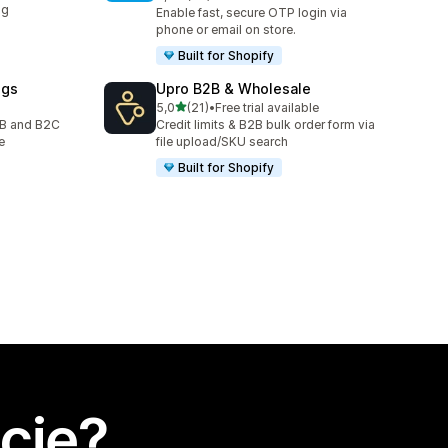
Łączna liczba recenzji: 38
ng
Enable fast, secure OTP login via
phone or email on store.
Built for Shopify
ogs
Upro B2B & Wholesale
na 5 gwiazdek
5,0
(21)
•
Free trial available
Łączna liczba recenzji: 21
2B and B2C
Credit limits & B2B bulk order form via
e
file upload/SKU search
Built for Shopify
cję?