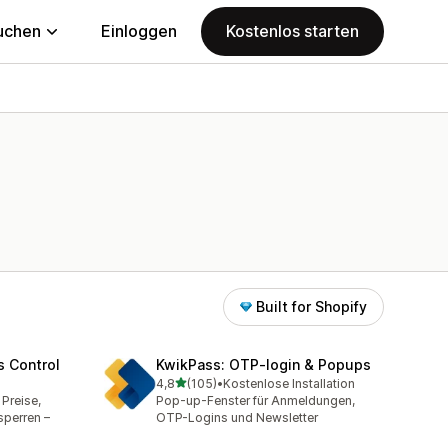
uchen
Einloggen
Kostenlos starten
Built for Shopify
s Control
KwikPass: OTP‑login & Popups
von 5 Sternen
4,8
(105)
•
Kostenlose Installation
105 Rezensionen insgesamt
 Preise,
Pop-up-Fenster für Anmeldungen,
sperren –
OTP-Logins und Newsletter