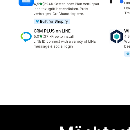
8 R
Ein
von 5 Sternen
4,5
(224)
•
Kostenloser Plan verfügbar
224 Rezensionen insgesamt
Upd
Inhaltszugriff beschränken. Preis
Tra
verbergen. Großhandelsperre.
Built for Shopify
CRM PLUS on LINE
Wi
von 5 Sternen
5,0
(37)
•
Free to install
4,9
37 Rezensionen insgesamt
107
LINE ID connect with a variety of LINE
Wun
message & social login
be