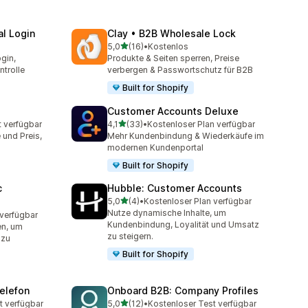
l Login
Clay • B2B Wholesale Lock
von 5 Sternen
5,0
(16)
•
Kostenlos
16 Rezensionen insgesamt
gin,
Produkte & Seiten sperren, Preise
trolle
verbergen & Passwortschutz für B2B
Built for Shopify
Customer Accounts Deluxe
von 5 Sternen
t verfügbar
4,1
(33)
•
Kostenloser Plan verfügbar
33 Rezensionen insgesamt
und Preis,
Mehr Kundenbindung & Wiederkäufe im
modernen Kundenportal
Built for Shopify
c
Hubble: Customer Accounts
von 5 Sternen
5,0
(4)
•
Kostenloser Plan verfügbar
4 Rezensionen insgesamt
Nutze dynamische Inhalte, um
 verfügbar
Kundenbindung, Loyalität und Umsatz
en, um
zu steigern.
 zu
Built for Shopify
elefon
Onboard B2B: Company Profiles
von 5 Sternen
t verfügbar
5,0
(12)
•
Kostenloser Test verfügbar