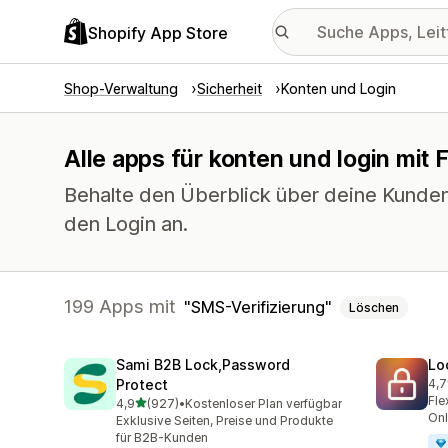
Shopify App Store
Shop-Verwaltung
Sicherheit
Konten und Login
Alle apps für konten und login mit 
Behalte den Überblick über deine Kunden
den Login an.
199 Apps mit
SMS-Verifizierung
Löschen
Sami B2B Lock,Password
Lo
Protect
4,7
286
Fle
von 5 Sternen
4,9
(927)
•
Kostenloser Plan verfügbar
927 Rezensionen insgesamt
Onl
Exklusive Seiten, Preise und Produkte
für B2B-Kunden