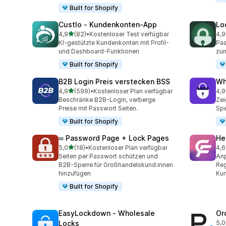
Built for Shopify
Custlo ‑ Kundenkonten‑App
Lo
von 5 Sternen
4,9
(82)
•
Kostenloser Test verfügbar
4,9
82 Rezensionen insgesamt
41 
KI-gestützte Kundenkonten mit Profil-
Pa
und Dashboard-Funktionen
zum
Built for Shopify
B2B Login Preis verstecken BSS
Wh
von 5 Sternen
4,9
(599)
•
Kostenloser Plan verfügbar
4,9
599 Rezensionen insgesamt
205
Beschränke B2B-Login, verberge
Zei
Preise mit Passwort Seiten.
Spe
Built for Shopify
∞ Password Page + Lock Pages
He
von 5 Sternen
5,0
(18)
•
Kostenloser Plan verfügbar
4,6
18 Rezensionen insgesamt
305
Seiten per Passwort schützen und
Anp
B2B-Sperre für Großhandelskund:innen
Reg
hinzufügen
Kun
Built for Shopify
EasyLockdown ‑ Wholesale
Or
Locks
5,0