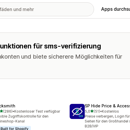
Apps durchs
Funktionen für sms-verifizierung
konten und biete sicherere Möglichkeiten für
cksmith
SP Hide Price & Acces
von 5 Sternen
von 5 Sternen
(286)
•
Kostenloser Test verfügbar
5,0
(51)
•
Kostenlos
 Rezensionen insgesamt
51 Rezensionen insgesamt
xible Zugriffskontrolle für den
Preise verbergen, Login für
ineshop-Kanal
Seiten für den Großhandel 
B2B/VIP
Built for Shopify