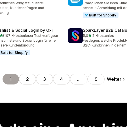
ezensionen insgesamt
38 Rezensionen insgesam
heitliches Widget für Bestell-
Ermöglichen Sie Ihren Kund
ates, Kundenanfragen und
schnelle Anmeldung mit de
cking
Built for Shopify
shlist & Social Login by Oxi
SparkLayer B2B Catal
von 5 Sternen
von 5 Sternen
(107)
•
Kostenloser Test verfügbar
5,0
(1)
•
Kostenlos
 Rezensionen insgesamt
1 Rezensionen insgesamt
schliste und Social Login für eine
Festlegen, welche Produkt
ssere Kundenbindung
B2C-Kund:innen in deinem
Built for Shopify
Weiter
1
2
3
4
…
9