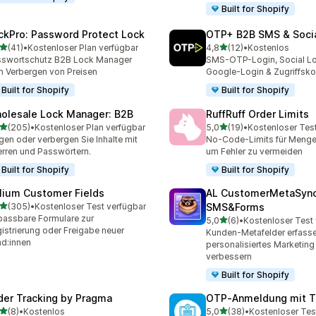
Built for Shopify
ckPro: Password Protect Lock
OTP+ B2B SMS & Socia
von 5 Sternen
von 5 Sternen
(41)
•
Kostenloser Plan verfügbar
4,8
(12)
•
Kostenlos
Rezensionen insgesamt
12 Rezensionen insgesamt
sswortschutz B2B Lock Manager
SMS-OTP-Login, Social Lo
 Verbergen von Preisen
Google-Login & Zugriffskon
Built for Shopify
Built for Shopify
olesale Lock Manager: B2B
RuffRuff Order Limits
von 5 Sternen
von 5 Sternen
(205)
•
Kostenloser Plan verfügbar
5,0
(19)
•
Kostenloser Tes
 Rezensionen insgesamt
19 Rezensionen insgesamt
gen oder verbergen Sie Inhalte mit
No-Code-Limits für Menge 
rren und Passwörtern.
um Fehler zu vermeiden
Built for Shopify
Built for Shopify
lium Customer Fields
AL CustomerMetaSyn
von 5 Sternen
(305)
•
Kostenloser Test verfügbar
SMS&Forms
 Rezensionen insgesamt
assbare Formulare zur
von 5 Sternen
5,0
(6)
•
Kostenloser Test
6 Rezensionen insgesamt
istrierung oder Freigabe neuer
Kunden-Metafelder erfass
d:innen
personalisiertes Marketing
verbessern
Built for Shopify
der Tracking by Pragma
OTP‑Anmeldung mit T
von 5 Sternen
von 5 Sternen
(8)
•
Kostenlos
5,0
(38)
•
Kostenloser Tes