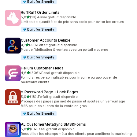
Built for Shopify
RuffRuff Order Limits
étoile(s) sur 5
5,0
(19)
•
Essai gratuit disponible
19 avis au total
Limites de quantité et de prix sans code pour éviter les erreurs
Built for Shopify
Customer Accounts Deluxe
étoile(s) sur 5
4,1
(33)
•
Forfait gratuit disponible
33 avis au total
Plus de fidélisation & ventes avec un portail moderne
Built for Shopify
Helium Customer Fields
étoile(s) sur 5
4,6
(306)
•
Essai gratuit disponible
306 avis au total
Formulaires personnalisables pour inscrire ou approuver de
nouveaux clients
∞ Password Page + Lock Pages
étoile(s) sur 5
5,0
(18)
•
Forfait gratuit disponible
18 avis au total
Protégez des pages par mot de passe et ajoutez un verrouillage
B2B pour les clients de la vente en gros
Built for Shopify
AL CustomerMetaSync SMS&Forms
étoile(s) sur 5
5,0
(6)
•
Essai gratuit disponible
6 avis au total
Recueillez les champs méta des clients pour améliorer le marketing