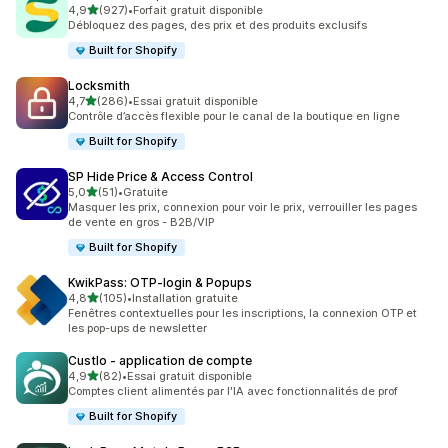
étoile(s) sur 5
4,9
(927)
•
Forfait gratuit disponible
927 avis au total
Débloquez des pages, des prix et des produits exclusifs
Built for Shopify
Locksmith
étoile(s) sur 5
4,7
(286)
•
Essai gratuit disponible
286 avis au total
Contrôle d’accès flexible pour le canal de la boutique en ligne
Built for Shopify
SP Hide Price & Access Control
étoile(s) sur 5
5,0
(51)
•
Gratuite
51 avis au total
Masquer les prix, connexion pour voir le prix, verrouiller les pages
de vente en gros - B2B/VIP
Built for Shopify
KwikPass: OTP‑login & Popups
étoile(s) sur 5
4,8
(105)
•
Installation gratuite
105 avis au total
Fenêtres contextuelles pour les inscriptions, la connexion OTP et
les pop-ups de newsletter
Custlo ‑ application de compte
étoile(s) sur 5
4,9
(82)
•
Essai gratuit disponible
82 avis au total
Comptes client alimentés par l'IA avec fonctionnalités de prof
Built for Shopify