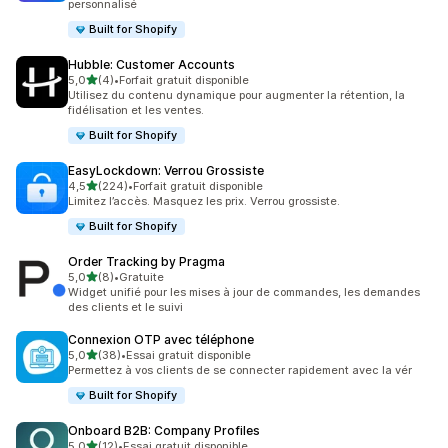
personnalisé
Built for Shopify
Hubble: Customer Accounts
étoile(s) sur 5
5,0
(4)
•
Forfait gratuit disponible
4 avis au total
Utilisez du contenu dynamique pour augmenter la rétention, la
fidélisation et les ventes.
Built for Shopify
EasyLockdown: Verrou Grossiste
étoile(s) sur 5
4,5
(224)
•
Forfait gratuit disponible
224 avis au total
Limitez l’accès. Masquez les prix. Verrou grossiste.
Built for Shopify
Order Tracking by Pragma
étoile(s) sur 5
5,0
(8)
•
Gratuite
8 avis au total
Widget unifié pour les mises à jour de commandes, les demandes
des clients et le suivi
Connexion OTP avec téléphone
étoile(s) sur 5
5,0
(38)
•
Essai gratuit disponible
38 avis au total
Permettez à vos clients de se connecter rapidement avec la vér
Built for Shopify
Onboard B2B: Company Profiles
étoile(s) sur 5
5,0
(12)
•
Essai gratuit disponible