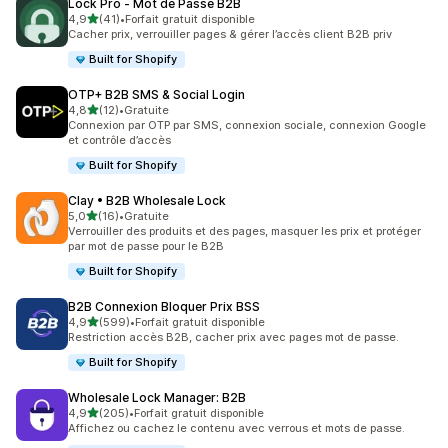
Lock Pro ‑ Mot de Passe B2B
étoile(s) sur 5
4,9
(41)
•
Forfait gratuit disponible
41 avis au total
Cacher prix, verrouiller pages & gérer l’accès client B2B priv
Built for Shopify
OTP+ B2B SMS & Social Login
étoile(s) sur 5
4,8
(12)
•
Gratuite
12 avis au total
Connexion par OTP par SMS, connexion sociale, connexion Google
et contrôle d’accès
Built for Shopify
Clay • B2B Wholesale Lock
étoile(s) sur 5
5,0
(16)
•
Gratuite
16 avis au total
Verrouiller des produits et des pages, masquer les prix et protéger
par mot de passe pour le B2B
Built for Shopify
B2B Connexion Bloquer Prix BSS
étoile(s) sur 5
4,9
(599)
•
Forfait gratuit disponible
599 avis au total
Restriction accès B2B, cacher prix avec pages mot de passe.
Built for Shopify
Wholesale Lock Manager: B2B
étoile(s) sur 5
4,9
(205)
•
Forfait gratuit disponible
205 avis au total
Affichez ou cachez le contenu avec verrous et mots de passe.