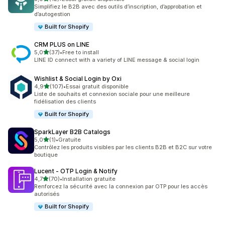
12 avis au total
Simplifiez le B2B avec des outils d’inscription, d’approbation et
d’autogestion
Built for Shopify
CRM PLUS on LINE
étoile(s) sur 5
5,0
(37)
•
Free to install
37 avis au total
LINE ID connect with a variety of LINE message & social login
Wishlist & Social Login by Oxi
étoile(s) sur 5
4,9
(107)
•
Essai gratuit disponible
107 avis au total
Liste de souhaits et connexion sociale pour une meilleure
fidélisation des clients
Built for Shopify
SparkLayer B2B Catalogs
étoile(s) sur 5
5,0
(1)
•
Gratuite
1 avis au total
Contrôlez les produits visibles par les clients B2B et B2C sur votre
boutique
Lucent ‑ OTP Login & Notify
étoile(s) sur 5
4,7
(70)
•
Installation gratuite
70 avis au total
Renforcez la sécurité avec la connexion par OTP pour les accès
autorisés
Built for Shopify