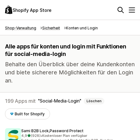
Shopify App Store
Shop-Verwaltung
Sicherheit
Konten und Login
Alle apps für konten und login mit Funktionen
für social-media-login
Behalte den Überblick über deine Kundenkonten
und biete sicherere Möglichkeiten für den Login
an.
199 Apps mit
Social-Media-Login
Löschen
Built for Shopify
Sami B2B Lock,Password Protect
von 5 Sternen
4,9
(928)
•
Kostenloser Plan verfügbar
928 Rezensionen insgesamt