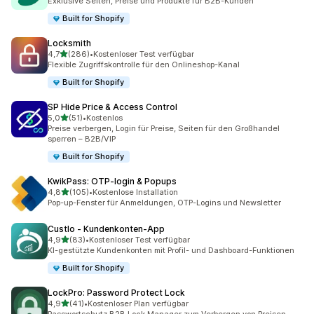
Exklusive Seiten, Preise und Produkte für B2B-Kunden
Built for Shopify
Locksmith
von 5 Sternen
4,7
(286)
•
Kostenloser Test verfügbar
286 Rezensionen insgesamt
Flexible Zugriffskontrolle für den Onlineshop-Kanal
Built for Shopify
SP Hide Price & Access Control
von 5 Sternen
5,0
(51)
•
Kostenlos
51 Rezensionen insgesamt
Preise verbergen, Login für Preise, Seiten für den Großhandel
sperren – B2B/VIP
Built for Shopify
KwikPass: OTP‑login & Popups
von 5 Sternen
4,8
(105)
•
Kostenlose Installation
105 Rezensionen insgesamt
Pop-up-Fenster für Anmeldungen, OTP-Logins und Newsletter
Custlo ‑ Kundenkonten‑App
von 5 Sternen
4,9
(83)
•
Kostenloser Test verfügbar
83 Rezensionen insgesamt
KI-gestützte Kundenkonten mit Profil- und Dashboard-Funktionen
Built for Shopify
LockPro: Password Protect Lock
von 5 Sternen
4,9
(41)
•
Kostenloser Plan verfügbar
41 Rezensionen insgesamt