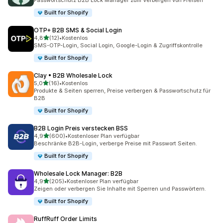
Passwortschutz B2B Lock Manager zum Verbergen von Preisen
Built for Shopify
OTP+ B2B SMS & Social Login
von 5 Sternen
4,8
(12)
•
Kostenlos
12 Rezensionen insgesamt
SMS-OTP-Login, Social Login, Google-Login & Zugriffskontrolle
Built for Shopify
Clay • B2B Wholesale Lock
von 5 Sternen
5,0
(16)
•
Kostenlos
16 Rezensionen insgesamt
Produkte & Seiten sperren, Preise verbergen & Passwortschutz für
B2B
Built for Shopify
B2B Login Preis verstecken BSS
von 5 Sternen
4,9
(600)
•
Kostenloser Plan verfügbar
600 Rezensionen insgesamt
Beschränke B2B-Login, verberge Preise mit Passwort Seiten.
Built for Shopify
Wholesale Lock Manager: B2B
von 5 Sternen
4,9
(205)
•
Kostenloser Plan verfügbar
205 Rezensionen insgesamt
Zeigen oder verbergen Sie Inhalte mit Sperren und Passwörtern.
Built for Shopify
RuffRuff Order Limits