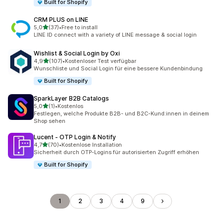
Built for Shopify
CRM PLUS on LINE
von 5 Sternen
5,0
(37)
•
Free to install
37 Rezensionen insgesamt
LINE ID connect with a variety of LINE message & social login
Wishlist & Social Login by Oxi
von 5 Sternen
4,9
(107)
•
Kostenloser Test verfügbar
107 Rezensionen insgesamt
Wunschliste und Social Login für eine bessere Kundenbindung
Built for Shopify
SparkLayer B2B Catalogs
von 5 Sternen
5,0
(1)
•
Kostenlos
1 Rezensionen insgesamt
Festlegen, welche Produkte B2B- und B2C-Kund:innen in deinem
Shop sehen
Lucent ‑ OTP Login & Notify
von 5 Sternen
4,7
(70)
•
Kostenlose Installation
70 Rezensionen insgesamt
Sicherheit durch OTP-Logins für autorisierten Zugriff erhöhen
Built for Shopify
1
2
3
4
9