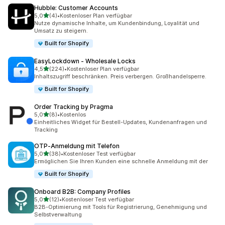
Hubble: Customer Accounts
von 5 Sternen
5,0
(4)
•
Kostenloser Plan verfügbar
4 Rezensionen insgesamt
Nutze dynamische Inhalte, um Kundenbindung, Loyalität und
Umsatz zu steigern.
Built for Shopify
EasyLockdown ‑ Wholesale Locks
von 5 Sternen
4,5
(224)
•
Kostenloser Plan verfügbar
224 Rezensionen insgesamt
Inhaltszugriff beschränken. Preis verbergen. Großhandelsperre.
Built for Shopify
Order Tracking by Pragma
von 5 Sternen
5,0
(8)
•
Kostenlos
8 Rezensionen insgesamt
Einheitliches Widget für Bestell-Updates, Kundenanfragen und
Tracking
OTP‑Anmeldung mit Telefon
von 5 Sternen
5,0
(38)
•
Kostenloser Test verfügbar
38 Rezensionen insgesamt
Ermöglichen Sie Ihren Kunden eine schnelle Anmeldung mit der
Built for Shopify
Onboard B2B: Company Profiles
von 5 Sternen
5,0
(12)
•
Kostenloser Test verfügbar
12 Rezensionen insgesamt
B2B-Optimierung mit Tools für Registrierung, Genehmigung und
Selbstverwaltung