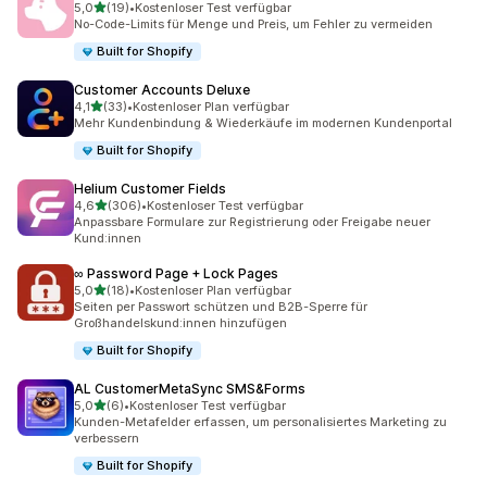
von 5 Sternen
5,0
(19)
•
Kostenloser Test verfügbar
19 Rezensionen insgesamt
No-Code-Limits für Menge und Preis, um Fehler zu vermeiden
Built for Shopify
Customer Accounts Deluxe
von 5 Sternen
4,1
(33)
•
Kostenloser Plan verfügbar
33 Rezensionen insgesamt
Mehr Kundenbindung & Wiederkäufe im modernen Kundenportal
Built for Shopify
Helium Customer Fields
von 5 Sternen
4,6
(306)
•
Kostenloser Test verfügbar
306 Rezensionen insgesamt
Anpassbare Formulare zur Registrierung oder Freigabe neuer
Kund:innen
∞ Password Page + Lock Pages
von 5 Sternen
5,0
(18)
•
Kostenloser Plan verfügbar
18 Rezensionen insgesamt
Seiten per Passwort schützen und B2B-Sperre für
Großhandelskund:innen hinzufügen
Built for Shopify
AL CustomerMetaSync SMS&Forms
von 5 Sternen
5,0
(6)
•
Kostenloser Test verfügbar
6 Rezensionen insgesamt
Kunden-Metafelder erfassen, um personalisiertes Marketing zu
verbessern
Built for Shopify