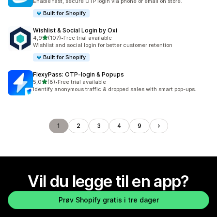
Enable fast, secure OTP login via phone or email on store.
Built for Shopify
Wishlist & Social Login by Oxi
av 5 stjerner
4,9
(107)
•
Free trial available
Totalt 107 omtaler
Wishlist and social login for better customer retention
Built for Shopify
FlexyPass: OTP‑login & Popups
av 5 stjerner
5,0
(8)
•
Free trial available
Totalt 8 omtaler
Identify anonymous traffic & dropped sales with smart pop-ups.
1
2
3
4
9
Vil du legge til en app?
Prøv Shopify gratis i tre dager