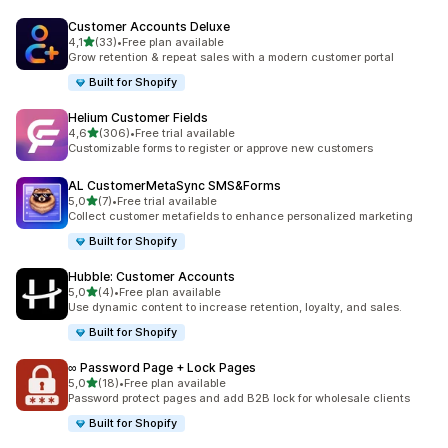
Customer Accounts Deluxe
av 5 stjerner
4,1
(33)
•
Free plan available
Totalt 33 omtaler
Grow retention & repeat sales with a modern customer portal
Built for Shopify
Helium Customer Fields
av 5 stjerner
4,6
(306)
•
Free trial available
Totalt 306 omtaler
Customizable forms to register or approve new customers
AL CustomerMetaSync SMS&Forms
av 5 stjerner
5,0
(7)
•
Free trial available
Totalt 7 omtaler
Collect customer metafields to enhance personalized marketing
Built for Shopify
Hubble: Customer Accounts
av 5 stjerner
5,0
(4)
•
Free plan available
Totalt 4 omtaler
Use dynamic content to increase retention, loyalty, and sales.
Built for Shopify
∞ Password Page + Lock Pages
av 5 stjerner
5,0
(18)
•
Free plan available
Totalt 18 omtaler
Password protect pages and add B2B lock for wholesale clients
Built for Shopify