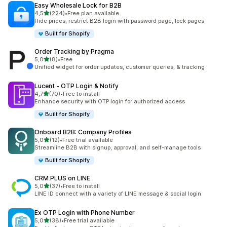
Easy Wholesale Lock for B2B
av 5 stjerner
4,5
(224)
•
Free plan available
Totalt 224 omtaler
Hide prices, restrict B2B login with password page, lock pages
Built for Shopify
Order Tracking by Pragma
av 5 stjerner
5,0
(8)
•
Free
Totalt 8 omtaler
Unified widget for order updates, customer queries, & tracking
Lucent ‑ OTP Login & Notify
av 5 stjerner
4,7
(70)
•
Free to install
Totalt 70 omtaler
Enhance security with OTP login for authorized access
Built for Shopify
Onboard B2B: Company Profiles
av 5 stjerner
5,0
(12)
•
Free trial available
Totalt 12 omtaler
Streamline B2B with signup, approval, and self-manage tools
Built for Shopify
CRM PLUS on LINE
av 5 stjerner
5,0
(37)
•
Free to install
Totalt 37 omtaler
LINE ID connect with a variety of LINE message & social login
Ex OTP Login with Phone Number
av 5 stjerner
5,0
(38)
•
Free trial available
Totalt 38 omtaler