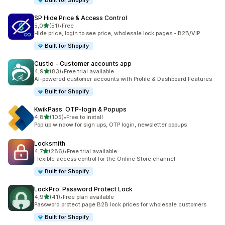
Built for Shopify
SP Hide Price & Access Control
av 5 stjerner
5,0
(51)
•
Free
Totalt 51 omtaler
Hide price, login to see price, wholesale lock pages - B2B/VIP
Built for Shopify
Custlo ‑ Customer accounts app
av 5 stjerner
4,9
(83)
•
Free trial available
Totalt 83 omtaler
AI-powered customer accounts with Profile & Dashboard Features
Built for Shopify
KwikPass: OTP‑login & Popups
av 5 stjerner
4,8
(105)
•
Free to install
Totalt 105 omtaler
Pop up window for sign ups, OTP login, newsletter popups
Locksmith
av 5 stjerner
4,7
(286)
•
Free trial available
Totalt 286 omtaler
Flexible access control for the Online Store channel
Built for Shopify
LockPro: Password Protect Lock
av 5 stjerner
4,9
(41)
•
Free plan available
Totalt 41 omtaler
Password protect page B2B lock prices for wholesale customers
Built for Shopify