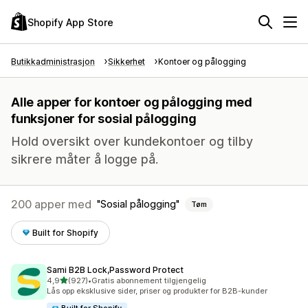
Shopify App Store
Butikkadministrasjon
Sikkerhet
Kontoer og pålogging
Alle apper for kontoer og pålogging med
funksjoner for sosial pålogging
Hold oversikt over kundekontoer og tilby
sikrere måter å logge på.
200 apper med
Sosial pålogging
Tøm
Built for Shopify
Sami B2B Lock,Password Protect
av 5 stjerner
4,9
(927)
•
Gratis abonnement tilgjengelig
Totalt 927 omtaler
Lås opp eksklusive sider, priser og produkter for B2B-kunder