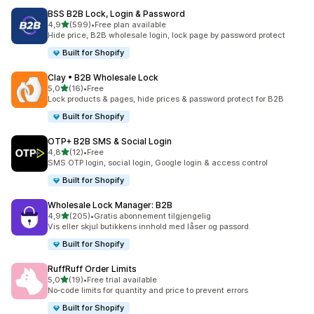
BSS B2B Lock, Login & Password
av 5 stjerner
4,9
(599)
•
Free plan available
Totalt 599 omtaler
Hide price, B2B wholesale login, lock page by password protect
Built for Shopify
Clay • B2B Wholesale Lock
av 5 stjerner
5,0
(16)
•
Free
Totalt 16 omtaler
Lock products & pages, hide prices & password protect for B2B
Built for Shopify
OTP+ B2B SMS & Social Login
av 5 stjerner
4,8
(12)
•
Free
Totalt 12 omtaler
SMS OTP login, social login, Google login & access control
Built for Shopify
Wholesale Lock Manager: B2B
av 5 stjerner
4,9
(205)
•
Gratis abonnement tilgjengelig
Totalt 205 omtaler
Vis eller skjul butikkens innhold med låser og passord.
Built for Shopify
RuffRuff Order Limits
av 5 stjerner
5,0
(19)
•
Free trial available
Totalt 19 omtaler
No‑code limits for quantity and price to prevent errors
Built for Shopify