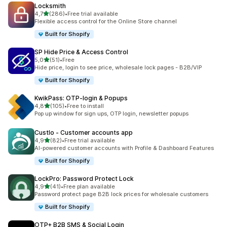
Locksmith
z 5 hvězd
4,7
(286)
•
Free trial available
Celkový počet recenzí: 286
Flexible access control for the Online Store channel
Built for Shopify
SP Hide Price & Access Control
z 5 hvězd
5,0
(51)
•
Free
Celkový počet recenzí: 51
Hide price, login to see price, wholesale lock pages - B2B/VIP
Built for Shopify
KwikPass: OTP‑login & Popups
z 5 hvězd
4,8
(105)
•
Free to install
Celkový počet recenzí: 105
Pop up window for sign ups, OTP login, newsletter popups
Custlo ‑ Customer accounts app
z 5 hvězd
4,9
(82)
•
Free trial available
Celkový počet recenzí: 82
AI-powered customer accounts with Profile & Dashboard Features
Built for Shopify
LockPro: Password Protect Lock
z 5 hvězd
4,9
(41)
•
Free plan available
Celkový počet recenzí: 41
Password protect page B2B lock prices for wholesale customers
Built for Shopify
OTP+ B2B SMS & Social Login