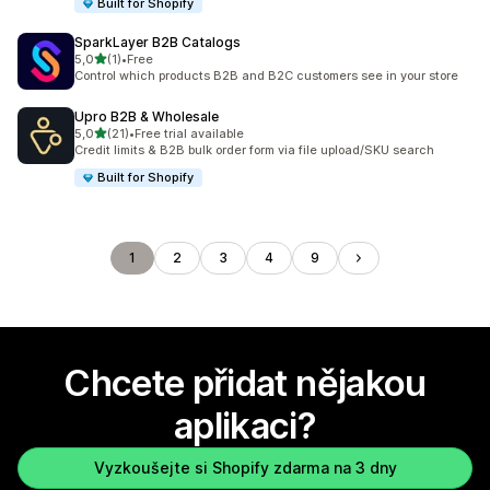
Built for Shopify
SparkLayer B2B Catalogs
z 5 hvězd
5,0
(1)
•
Free
Celkový počet recenzí: 1
Control which products B2B and B2C customers see in your store
Upro B2B & Wholesale
z 5 hvězd
5,0
(21)
•
Free trial available
Celkový počet recenzí: 21
Credit limits & B2B bulk order form via file upload/SKU search
Built for Shopify
1
2
3
4
9
Chcete přidat nějakou
aplikaci?
Vyzkoušejte si Shopify zdarma na 3 dny