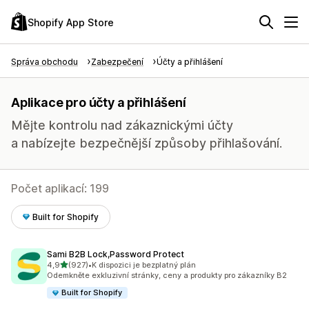
Shopify App Store
Správa obchodu
Zabezpečení
Účty a přihlášení
Aplikace pro účty a přihlášení
Mějte kontrolu nad zákaznickými účty
a nabízejte bezpečnější způsoby přihlašování.
Počet aplikací: 199
Built for Shopify
Sami B2B Lock,Password Protect
z 5 hvězd
4,9
(927)
•
K dispozici je bezplatný plán
Celkový počet recenzí: 927
Odemkněte exkluzivní stránky, ceny a produkty pro zákazníky B2
Built for Shopify