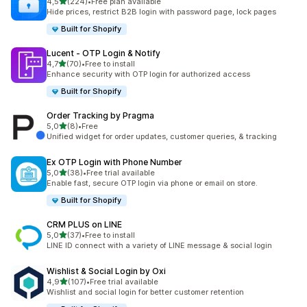
z 5 hvězd
4,5
(224)
•
Free plan available
Celkový počet recenzí: 224
Hide prices, restrict B2B login with password page, lock pages
Built for Shopify
Lucent ‑ OTP Login & Notify
z 5 hvězd
4,7
(70)
•
Free to install
Celkový počet recenzí: 70
Enhance security with OTP login for authorized access
Built for Shopify
Order Tracking by Pragma
z 5 hvězd
5,0
(8)
•
Free
Celkový počet recenzí: 8
Unified widget for order updates, customer queries, & tracking
Ex OTP Login with Phone Number
z 5 hvězd
5,0
(38)
•
Free trial available
Celkový počet recenzí: 38
Enable fast, secure OTP login via phone or email on store.
Built for Shopify
CRM PLUS on LINE
z 5 hvězd
5,0
(37)
•
Free to install
Celkový počet recenzí: 37
LINE ID connect with a variety of LINE message & social login
Wishlist & Social Login by Oxi
z 5 hvězd
4,9
(107)
•
Free trial available
Celkový počet recenzí: 107
Wishlist and social login for better customer retention