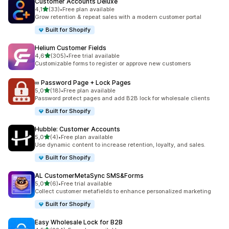
Customer Accounts Deluxe
z 5 hvězd
4,1
(33)
•
Free plan available
Celkový počet recenzí: 33
Grow retention & repeat sales with a modern customer portal
Built for Shopify
Helium Customer Fields
z 5 hvězd
4,6
(305)
•
Free trial available
Celkový počet recenzí: 305
Customizable forms to register or approve new customers
∞ Password Page + Lock Pages
z 5 hvězd
5,0
(18)
•
Free plan available
Celkový počet recenzí: 18
Password protect pages and add B2B lock for wholesale clients
Built for Shopify
Hubble: Customer Accounts
z 5 hvězd
5,0
(4)
•
Free plan available
Celkový počet recenzí: 4
Use dynamic content to increase retention, loyalty, and sales.
Built for Shopify
AL CustomerMetaSync SMS&Forms
z 5 hvězd
5,0
(6)
•
Free trial available
Celkový počet recenzí: 6
Collect customer metafields to enhance personalized marketing
Built for Shopify
Easy Wholesale Lock for B2B