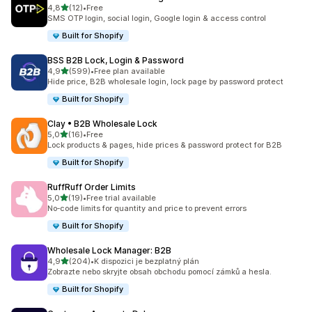
z 5 hvězd
4,8
(12)
•
Free
Celkový počet recenzí: 12
SMS OTP login, social login, Google login & access control
Built for Shopify
BSS B2B Lock, Login & Password
z 5 hvězd
4,9
(599)
•
Free plan available
Celkový počet recenzí: 599
Hide price, B2B wholesale login, lock page by password protect
Built for Shopify
Clay • B2B Wholesale Lock
z 5 hvězd
5,0
(16)
•
Free
Celkový počet recenzí: 16
Lock products & pages, hide prices & password protect for B2B
Built for Shopify
RuffRuff Order Limits
z 5 hvězd
5,0
(19)
•
Free trial available
Celkový počet recenzí: 19
No‑code limits for quantity and price to prevent errors
Built for Shopify
Wholesale Lock Manager: B2B
z 5 hvězd
4,9
(204)
•
K dispozici je bezplatný plán
Celkový počet recenzí: 204
Zobrazte nebo skryjte obsah obchodu pomocí zámků a hesla.
Built for Shopify