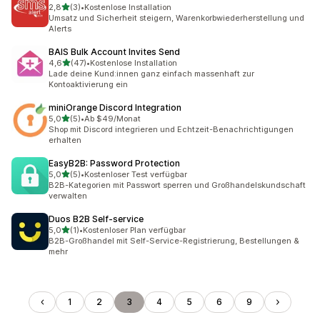
von 5 Sternen
2,8
(3)
•
Kostenlose Installation
3 Rezensionen insgesamt
Umsatz und Sicherheit steigern, Warenkorbwiederherstellung und
Alerts
BAIS Bulk Account Invites Send
von 5 Sternen
4,6
(47)
•
Kostenlose Installation
47 Rezensionen insgesamt
Lade deine Kund:innen ganz einfach massenhaft zur
Kontoaktivierung ein
miniOrange Discord Integration
von 5 Sternen
5,0
(5)
•
Ab $49/Monat
5 Rezensionen insgesamt
Shop mit Discord integrieren und Echtzeit-Benachrichtigungen
erhalten
EasyB2B: Password Protection
von 5 Sternen
5,0
(5)
•
Kostenloser Test verfügbar
5 Rezensionen insgesamt
B2B-Kategorien mit Passwort sperren und Großhandelskundschaft
verwalten
Duos B2B Self‑service
von 5 Sternen
5,0
(1)
•
Kostenloser Plan verfügbar
1 Rezensionen insgesamt
B2B-Großhandel mit Self-Service-Registrierung, Bestellungen &
mehr
1
2
3
4
5
6
9