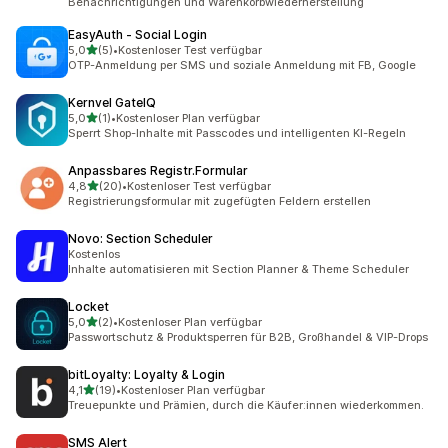
Benachrichtigungen und Warenkorbwiederherstellung
EasyAuth ‑ Social Login
von 5 Sternen
5,0
(5)
•
Kostenloser Test verfügbar
5 Rezensionen insgesamt
OTP-Anmeldung per SMS und soziale Anmeldung mit FB, Google
Kernvel GateIQ
von 5 Sternen
5,0
(1)
•
Kostenloser Plan verfügbar
1 Rezensionen insgesamt
Sperrt Shop-Inhalte mit Passcodes und intelligenten KI-Regeln
Anpassbares Registr.Formular
von 5 Sternen
4,8
(20)
•
Kostenloser Test verfügbar
20 Rezensionen insgesamt
Registrierungsformular mit zugefügten Feldern erstellen
Novo: Section Scheduler
Kostenlos
Inhalte automatisieren mit Section Planner & Theme Scheduler
Locket
von 5 Sternen
5,0
(2)
•
Kostenloser Plan verfügbar
2 Rezensionen insgesamt
Passwortschutz & Produktsperren für B2B, Großhandel & VIP-Drops
bitLoyalty: Loyalty & Login
von 5 Sternen
4,1
(19)
•
Kostenloser Plan verfügbar
19 Rezensionen insgesamt
Treuepunkte und Prämien, durch die Käufer:innen wiederkommen.
SMS Alert