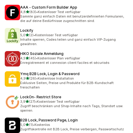
AAA ‑ Custom Form Builder App
von 5 Sternen
4,8
(83)
•
Kostenloser Test verfügbar
83 Rezensionen insgesamt
Sammle ganz einfach Daten mit benutzerdefinierten Formularen,
die auf deine Bedürfnisse zugeschnitten sind.
Lockify
von 5 Sternen
5,0
(2)
•
Kostenloser Test verfügbar
2 Rezensionen insgesamt
Inhalte sperren, Codes teilen und ganz einfach VIP-Zugang
gewähren.
HIKO Soziale Anmeldung
von 5 Sternen
4,5
(45)
•
Kostenloser Plan verfügbar
45 Rezensionen insgesamt
Enregistrement et connexion client faciles et sécurisés
Ymq B2B Lock, Login & Password
von 5 Sternen
4,9
(26)
•
Kostenlose Installation
26 Rezensionen insgesamt
Exklusive Seiten, Preise und Produkte für B2B-Kundschaft
freischalten
LockOn‑ Restrict Store
von 5 Sternen
3,9
(27)
•
Kostenloser Test verfügbar
27 Rezensionen insgesamt
Zugriff beschränken und Shop-Inhalte nach Tags, Standort usw.
sperren.
B2B Lock, Password Page, Login
von 5 Sternen
5,0
(1)
•
Kostenlos
1 Rezensionen insgesamt
Zugriffskontrolle mit B2B Lock, Preise verbergen, Passwortschutz