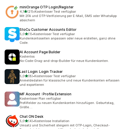
miniOrange OTP Login/Register
von 5 Sternen
4,1
(21)
•
Kostenloser Test verfügbar
21 Rezensionen insgesamt
Mit 2FA und OTP-Verifizierung per E-Mail, SMS oder WhatsApp
absichern
StoCu Customer Accounts Editor
von 5 Sternen
5,0
(1)
•
Kostenloser Test verfügbar
1 Rezensionen insgesamt
Kundenkontoseiten anpassen oder neue erstellen, ganz ohne
Code.
AI Account Page Builder
Kostenlos
No-Code-Drag-and-drop-Builder für neue Kundenkonten.
Last Login: Login Tracker
von 5 Sternen
5,0
(8)
•
Kostenloser Test verfügbar
8 Rezensionen insgesamt
Anmeldedaten für klassische und neue Kundenkonten erfassen
und exportieren
MF Account : Profile Extension
Kostenloser Plan verfügbar
Profilfelder zu neuen Kundenkonten hinzufügen. Geburtstag,
Größe....
Chat ON Desk
von 5 Sternen
5,0
(4)
•
Kostenlose Installation
4 Rezensionen insgesamt
Umsatz und Sicherheit steigern mit OTP-Login, Checkout-