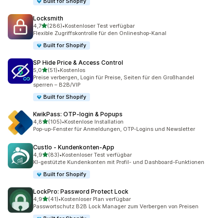
Built for Shopify
Locksmith
von 5 Sternen
4,7
(286)
•
Kostenloser Test verfügbar
286 Rezensionen insgesamt
Flexible Zugriffskontrolle für den Onlineshop-Kanal
Built for Shopify
SP Hide Price & Access Control
von 5 Sternen
5,0
(51)
•
Kostenlos
51 Rezensionen insgesamt
Preise verbergen, Login für Preise, Seiten für den Großhandel
sperren – B2B/VIP
Built for Shopify
KwikPass: OTP‑login & Popups
von 5 Sternen
4,8
(105)
•
Kostenlose Installation
105 Rezensionen insgesamt
Pop-up-Fenster für Anmeldungen, OTP-Logins und Newsletter
Custlo ‑ Kundenkonten‑App
von 5 Sternen
4,9
(83)
•
Kostenloser Test verfügbar
83 Rezensionen insgesamt
KI-gestützte Kundenkonten mit Profil- und Dashboard-Funktionen
Built for Shopify
LockPro: Password Protect Lock
von 5 Sternen
4,9
(41)
•
Kostenloser Plan verfügbar
41 Rezensionen insgesamt
Passwortschutz B2B Lock Manager zum Verbergen von Preisen