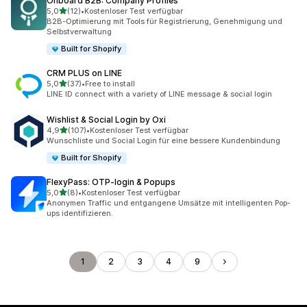
Onboard B2B: Company Profiles
von 5 Sternen
5,0
(12)
•
Kostenloser Test verfügbar
12 Rezensionen insgesamt
B2B-Optimierung mit Tools für Registrierung, Genehmigung und
Selbstverwaltung
Built for Shopify
CRM PLUS on LINE
von 5 Sternen
5,0
(37)
•
Free to install
37 Rezensionen insgesamt
LINE ID connect with a variety of LINE message & social login
Wishlist & Social Login by Oxi
von 5 Sternen
4,9
(107)
•
Kostenloser Test verfügbar
107 Rezensionen insgesamt
Wunschliste und Social Login für eine bessere Kundenbindung
Built for Shopify
FlexyPass: OTP‑login & Popups
von 5 Sternen
5,0
(8)
•
Kostenloser Test verfügbar
8 Rezensionen insgesamt
Anonymen Traffic und entgangene Umsätze mit intelligenten Pop-
ups identifizieren.
1
2
3
4
9