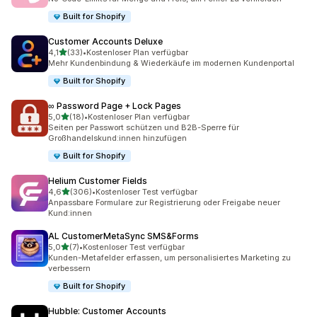
Built for Shopify
Customer Accounts Deluxe
von 5 Sternen
4,1
(33)
•
Kostenloser Plan verfügbar
33 Rezensionen insgesamt
Mehr Kundenbindung & Wiederkäufe im modernen Kundenportal
Built for Shopify
∞ Password Page + Lock Pages
von 5 Sternen
5,0
(18)
•
Kostenloser Plan verfügbar
18 Rezensionen insgesamt
Seiten per Passwort schützen und B2B-Sperre für
Großhandelskund:innen hinzufügen
Built for Shopify
Helium Customer Fields
von 5 Sternen
4,6
(306)
•
Kostenloser Test verfügbar
306 Rezensionen insgesamt
Anpassbare Formulare zur Registrierung oder Freigabe neuer
Kund:innen
AL CustomerMetaSync SMS&Forms
von 5 Sternen
5,0
(7)
•
Kostenloser Test verfügbar
7 Rezensionen insgesamt
Kunden-Metafelder erfassen, um personalisiertes Marketing zu
verbessern
Built for Shopify
Hubble: Customer Accounts