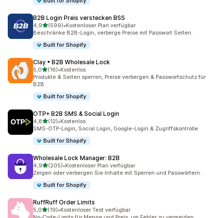
Built for Shopify
B2B Login Preis verstecken BSS
von 5 Sternen
4,9
(599)
•
Kostenloser Plan verfügbar
599 Rezensionen insgesamt
Beschränke B2B-Login, verberge Preise mit Passwort Seiten.
Built for Shopify
Clay • B2B Wholesale Lock
von 5 Sternen
5,0
(16)
•
Kostenlos
16 Rezensionen insgesamt
Produkte & Seiten sperren, Preise verbergen & Passwortschutz für
B2B
Built for Shopify
OTP+ B2B SMS & Social Login
von 5 Sternen
4,8
(12)
•
Kostenlos
12 Rezensionen insgesamt
SMS-OTP-Login, Social Login, Google-Login & Zugriffskontrolle
Built for Shopify
Wholesale Lock Manager: B2B
von 5 Sternen
4,9
(205)
•
Kostenloser Plan verfügbar
205 Rezensionen insgesamt
Zeigen oder verbergen Sie Inhalte mit Sperren und Passwörtern.
Built for Shopify
RuffRuff Order Limits
von 5 Sternen
5,0
(19)
•
Kostenloser Test verfügbar
19 Rezensionen insgesamt
No-Code-Limits für Menge und Preis, um Fehler zu vermeiden