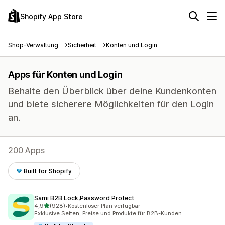
Shopify App Store
Shop-Verwaltung
Sicherheit
Konten und Login
Apps für Konten und Login
Behalte den Überblick über deine Kundenkonten
und biete sicherere Möglichkeiten für den Login
an.
200 Apps
Built for Shopify
Sami B2B Lock,Password Protect
von 5 Sternen
4,9
(928)
•
Kostenloser Plan verfügbar
928 Rezensionen insgesamt
Exklusive Seiten, Preise und Produkte für B2B-Kunden