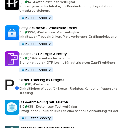
von 5 Sternen
5,0
(4)
•
Kostenloser Plan verfügbar
4 Rezensionen insgesamt
Nutze dynamische Inhalte, um Kundenbindung, Loyalität und
Umsatz zu steigern.
Built for Shopify
EasyLockdown ‑ Wholesale Locks
von 5 Sternen
4,5
(224)
•
Kostenloser Plan verfügbar
224 Rezensionen insgesamt
Inhaltszugriff beschränken. Preis verbergen. Großhandelsperre.
Built for Shopify
Lucent ‑ OTP Login & Notify
von 5 Sternen
4,7
(70)
•
Kostenlose Installation
70 Rezensionen insgesamt
Sicherheit durch OTP-Logins für autorisierten Zugriff erhöhen
Built for Shopify
Order Tracking by Pragma
von 5 Sternen
5,0
(8)
•
Kostenlos
8 Rezensionen insgesamt
Einheitliches Widget für Bestell-Updates, Kundenanfragen und
Tracking
OTP‑Anmeldung mit Telefon
von 5 Sternen
5,0
(38)
•
Kostenloser Test verfügbar
38 Rezensionen insgesamt
Ermöglichen Sie Ihren Kunden eine schnelle Anmeldung mit der
Built for Shopify