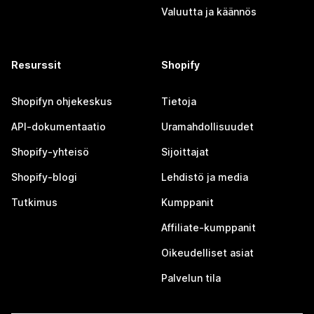
Valuutta ja käännös
Resurssit
Shopify
Shopifyn ohjekeskus
Tietoja
API-dokumentaatio
Uramahdollisuudet
Shopify-yhteisö
Sijoittajat
Shopify-blogi
Lehdistö ja media
Tutkimus
Kumppanit
Affiliate-kumppanit
Oikeudelliset asiat
Palvelun tila