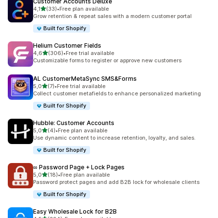
Customer Accounts Deluxe
/ 5 tähteä
4,1
(33)
•
Free plan available
33 arvostelua yhteensä
Grow retention & repeat sales with a modern customer portal
Built for Shopify
Helium Customer Fields
/ 5 tähteä
4,6
(306)
•
Free trial available
306 arvostelua yhteensä
Customizable forms to register or approve new customers
AL CustomerMetaSync SMS&Forms
/ 5 tähteä
5,0
(7)
•
Free trial available
7 arvostelua yhteensä
Collect customer metafields to enhance personalized marketing
Built for Shopify
Hubble: Customer Accounts
/ 5 tähteä
5,0
(4)
•
Free plan available
4 arvostelua yhteensä
Use dynamic content to increase retention, loyalty, and sales.
Built for Shopify
∞ Password Page + Lock Pages
/ 5 tähteä
5,0
(18)
•
Free plan available
18 arvostelua yhteensä
Password protect pages and add B2B lock for wholesale clients
Built for Shopify
Easy Wholesale Lock for B2B