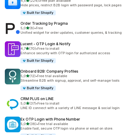
/ 5 tähteä
4,5
(224)
•
Free plan available
224 arvostelua yhteensä
Hide prices, restrict B2B login with password page, lock pages
Built for Shopify
Order Tracking by Pragma
/ 5 tähteä
5,0
(8)
•
Free
8 arvostelua yhteensä
Unified widget for order updates, customer queries, & tracking
Lucent ‑ OTP Login & Notify
/ 5 tähteä
4,7
(70)
•
Free to install
70 arvostelua yhteensä
Enhance security with OTP login for authorized access
Built for Shopify
Onboard B2B: Company Profiles
/ 5 tähteä
5,0
(12)
•
Free trial available
12 arvostelua yhteensä
Streamline B2B with signup, approval, and self-manage tools
Built for Shopify
CRM PLUS on LINE
/ 5 tähteä
5,0
(37)
•
Free to install
37 arvostelua yhteensä
LINE ID connect with a variety of LINE message & social login
Ex OTP Login with Phone Number
/ 5 tähteä
5,0
(38)
•
Free trial available
38 arvostelua yhteensä
Enable fast, secure OTP login via phone or email on store.