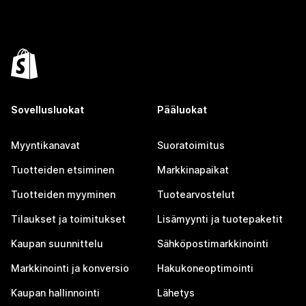
Sovellusluokat
Pääluokat
Myyntikanavat
Suoratoimitus
Tuotteiden etsiminen
Markkinapaikat
Tuotteiden myyminen
Tuotearvostelut
Tilaukset ja toimitukset
Lisämyynti ja tuotepaketit
Kaupan suunnittelu
Sähköpostimarkkinointi
Markkinointi ja konversio
Hakukoneoptimointi
Kaupan hallinnointi
Lähetys