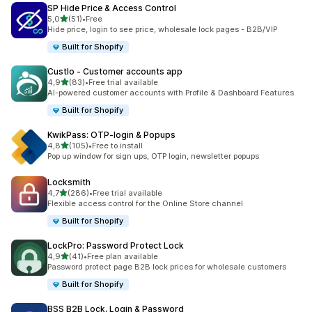
SP Hide Price & Access Control
/ 5 tähteä
5,0
(51)
•
Free
51 arvostelua yhteensä
Hide price, login to see price, wholesale lock pages - B2B/VIP
Built for Shopify
Custlo ‑ Customer accounts app
/ 5 tähteä
4,9
(83)
•
Free trial available
83 arvostelua yhteensä
AI-powered customer accounts with Profile & Dashboard Features
Built for Shopify
KwikPass: OTP‑login & Popups
/ 5 tähteä
4,8
(105)
•
Free to install
105 arvostelua yhteensä
Pop up window for sign ups, OTP login, newsletter popups
Locksmith
/ 5 tähteä
4,7
(286)
•
Free trial available
286 arvostelua yhteensä
Flexible access control for the Online Store channel
Built for Shopify
LockPro: Password Protect Lock
/ 5 tähteä
4,9
(41)
•
Free plan available
41 arvostelua yhteensä
Password protect page B2B lock prices for wholesale customers
Built for Shopify
BSS B2B Lock, Login & Password