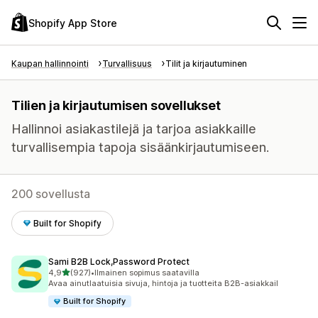
Shopify App Store
Kaupan hallinnointi
Turvallisuus
Tilit ja kirjautuminen
Tilien ja kirjautumisen sovellukset
Hallinnoi asiakastilejä ja tarjoa asiakkaille
turvallisempia tapoja sisäänkirjautumiseen.
200 sovellusta
Built for Shopify
Sami B2B Lock,Password Protect
/ 5 tähteä
4,9
(927)
•
Ilmainen sopimus saatavilla
927 arvostelua yhteensä
Avaa ainutlaatuisia sivuja, hintoja ja tuotteita B2B-asiakkail
Built for Shopify