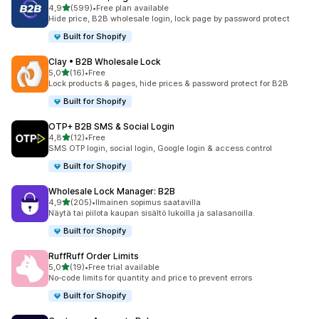
/ 5 tähteä
4,9
(599)
•
Free plan available
599 arvostelua yhteensä
Hide price, B2B wholesale login, lock page by password protect
Built for Shopify
Clay • B2B Wholesale Lock
/ 5 tähteä
5,0
(16)
•
Free
16 arvostelua yhteensä
Lock products & pages, hide prices & password protect for B2B
Built for Shopify
OTP+ B2B SMS & Social Login
/ 5 tähteä
4,8
(12)
•
Free
12 arvostelua yhteensä
SMS OTP login, social login, Google login & access control
Built for Shopify
Wholesale Lock Manager: B2B
/ 5 tähteä
4,9
(205)
•
Ilmainen sopimus saatavilla
205 arvostelua yhteensä
Näytä tai piilota kaupan sisältö lukoilla ja salasanoilla.
Built for Shopify
RuffRuff Order Limits
/ 5 tähteä
5,0
(19)
•
Free trial available
19 arvostelua yhteensä
No‑code limits for quantity and price to prevent errors
Built for Shopify