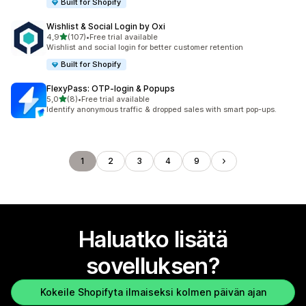
Built for Shopify
Wishlist & Social Login by Oxi
/ 5 tähteä
4,9
(107)
•
Free trial available
107 arvostelua yhteensä
Wishlist and social login for better customer retention
Built for Shopify
FlexyPass: OTP‑login & Popups
/ 5 tähteä
5,0
(8)
•
Free trial available
8 arvostelua yhteensä
Identify anonymous traffic & dropped sales with smart pop-ups.
1
2
3
4
9
Haluatko lisätä
sovelluksen?
Kokeile Shopifyta ilmaiseksi kolmen päivän ajan