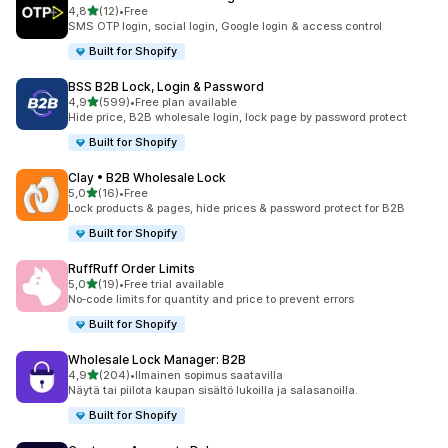
/ 5 tähteä
4,8
(12)
•
Free
12 arvostelua yhteensä
SMS OTP login, social login, Google login & access control
Built for Shopify
BSS B2B Lock, Login & Password
/ 5 tähteä
4,9
(599)
•
Free plan available
599 arvostelua yhteensä
Hide price, B2B wholesale login, lock page by password protect
Built for Shopify
Clay • B2B Wholesale Lock
/ 5 tähteä
5,0
(16)
•
Free
16 arvostelua yhteensä
Lock products & pages, hide prices & password protect for B2B
Built for Shopify
RuffRuff Order Limits
/ 5 tähteä
5,0
(19)
•
Free trial available
19 arvostelua yhteensä
No‑code limits for quantity and price to prevent errors
Built for Shopify
Wholesale Lock Manager: B2B
/ 5 tähteä
4,9
(204)
•
Ilmainen sopimus saatavilla
204 arvostelua yhteensä
Näytä tai piilota kaupan sisältö lukoilla ja salasanoilla.
Built for Shopify