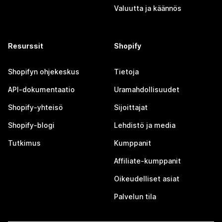
Valuutta ja käännös
Resurssit
Shopify
Shopifyn ohjekeskus
Tietoja
API-dokumentaatio
Uramahdollisuudet
Shopify-yhteisö
Sijoittajat
Shopify-blogi
Lehdistö ja media
Tutkimus
Kumppanit
Affiliate-kumppanit
Oikeudelliset asiat
Palvelun tila