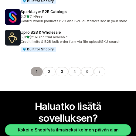
Built for Shopify
SparkLayer B2B Catalogs
/ 5 tähteä
5,0
(1)
•
Free
1 arvostelua yhteensä
Control which products B2B and B2C customers see in your store
Upro B2B & Wholesale
/ 5 tähteä
5,0
(21)
•
Free trial available
21 arvostelua yhteensä
Credit limits & B2B bulk order form via file upload/SKU search
Built for Shopify
1
2
3
4
9
Haluatko lisätä
sovelluksen?
Kokeile Shopifyta ilmaiseksi kolmen päivän ajan