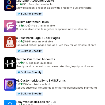
Customer Accounts Deluxe
/ 5 tähteä
4,1
(33)
•
Free plan available
33 arvostelua yhteensä
Grow retention & repeat sales with a modern customer portal
Built for Shopify
Helium Customer Fields
/ 5 tähteä
4,6
(305)
•
Free trial available
305 arvostelua yhteensä
Customizable forms to register or approve new customers
∞ Password Page + Lock Pages
/ 5 tähteä
5,0
(18)
•
Free plan available
18 arvostelua yhteensä
Password protect pages and add B2B lock for wholesale clients
Built for Shopify
Hubble: Customer Accounts
/ 5 tähteä
5,0
(4)
•
Free plan available
4 arvostelua yhteensä
Use dynamic content to increase retention, loyalty, and sales.
Built for Shopify
AL CustomerMetaSync SMS&Forms
/ 5 tähteä
5,0
(6)
•
Free trial available
6 arvostelua yhteensä
Collect customer metafields to enhance personalized marketing
Built for Shopify
Easy Wholesale Lock for B2B