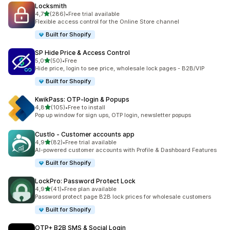
Locksmith
/ 5 tähteä
4,7
(286)
•
Free trial available
286 arvostelua yhteensä
Flexible access control for the Online Store channel
Built for Shopify
SP Hide Price & Access Control
/ 5 tähteä
5,0
(50)
•
Free
50 arvostelua yhteensä
Hide price, login to see price, wholesale lock pages - B2B/VIP
Built for Shopify
KwikPass: OTP‑login & Popups
/ 5 tähteä
4,8
(105)
•
Free to install
105 arvostelua yhteensä
Pop up window for sign ups, OTP login, newsletter popups
Custlo ‑ Customer accounts app
/ 5 tähteä
4,9
(82)
•
Free trial available
82 arvostelua yhteensä
AI-powered customer accounts with Profile & Dashboard Features
Built for Shopify
LockPro: Password Protect Lock
/ 5 tähteä
4,9
(41)
•
Free plan available
41 arvostelua yhteensä
Password protect page B2B lock prices for wholesale customers
Built for Shopify
OTP+ B2B SMS & Social Login