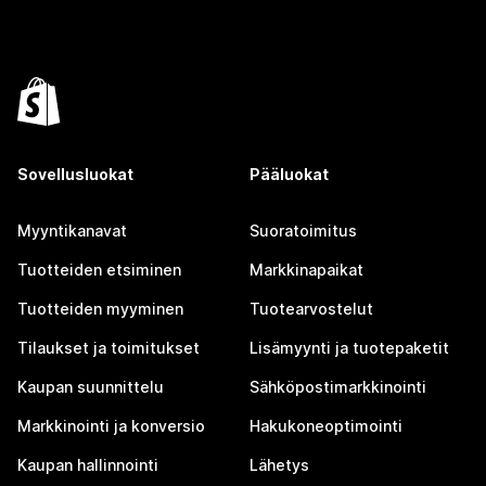
Sovellusluokat
Pääluokat
Myyntikanavat
Suoratoimitus
Tuotteiden etsiminen
Markkinapaikat
Tuotteiden myyminen
Tuotearvostelut
Tilaukset ja toimitukset
Lisämyynti ja tuotepaketit
Kaupan suunnittelu
Sähköpostimarkkinointi
Markkinointi ja konversio
Hakukoneoptimointi
Kaupan hallinnointi
Lähetys