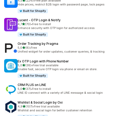
/ 5 tähteä
4,5
(224)
•
Free plan available
224 arvostelua yhteensä
Hide prices, restrict B2B login with password page, lock pages
Built for Shopify
Lucent ‑ OTP Login & Notify
/ 5 tähteä
4,7
(70)
•
Free to install
70 arvostelua yhteensä
Enhance security with OTP login for authorized access
Built for Shopify
Order Tracking by Pragma
/ 5 tähteä
5,0
(8)
•
Free
8 arvostelua yhteensä
Unified widget for order updates, customer queries, & tracking
Ex OTP Login with Phone Number
/ 5 tähteä
5,0
(38)
•
Free trial available
38 arvostelua yhteensä
Enable fast, secure OTP login via phone or email on store.
Built for Shopify
CRM PLUS on LINE
/ 5 tähteä
5,0
(37)
•
Free to install
37 arvostelua yhteensä
LINE ID connect with a variety of LINE message & social login
Wishlist & Social Login by Oxi
/ 5 tähteä
4,9
(107)
•
Free trial available
107 arvostelua yhteensä
Wishlist and social login for better customer retention