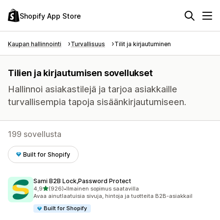
Shopify App Store
Kaupan hallinnointi
Turvallisuus
Tilit ja kirjautuminen
Tilien ja kirjautumisen sovellukset
Hallinnoi asiakastilejä ja tarjoa asiakkaille
turvallisempia tapoja sisäänkirjautumiseen.
199 sovellusta
Built for Shopify
Sami B2B Lock,Password Protect
/ 5 tähteä
4,9
(926)
•
Ilmainen sopimus saatavilla
926 arvostelua yhteensä
Avaa ainutlaatuisia sivuja, hintoja ja tuotteita B2B-asiakkail
Built for Shopify