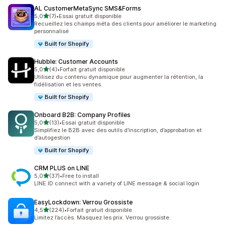
AL CustomerMetaSync SMS&Forms
étoile(s) sur 5
5,0
(7)
•
Essai gratuit disponible
7 avis au total
Recueillez les champs méta des clients pour améliorer le marketing
personnalisé
Built for Shopify
Hubble: Customer Accounts
étoile(s) sur 5
5,0
(4)
•
Forfait gratuit disponible
4 avis au total
Utilisez du contenu dynamique pour augmenter la rétention, la
fidélisation et les ventes.
Built for Shopify
Onboard B2B: Company Profiles
étoile(s) sur 5
5,0
(13)
•
Essai gratuit disponible
13 avis au total
Simplifiez le B2B avec des outils d’inscription, d’approbation et
d’autogestion
Built for Shopify
CRM PLUS on LINE
étoile(s) sur 5
5,0
(37)
•
Free to install
37 avis au total
LINE ID connect with a variety of LINE message & social login
EasyLockdown: Verrou Grossiste
étoile(s) sur 5
4,5
(224)
•
Forfait gratuit disponible
224 avis au total
Limitez l’accès. Masquez les prix. Verrou grossiste.