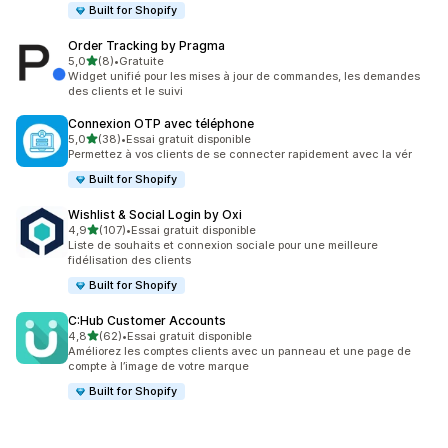
Built for Shopify
Order Tracking by Pragma
étoile(s) sur 5
5,0
(8)
•
Gratuite
8 avis au total
Widget unifié pour les mises à jour de commandes, les demandes
des clients et le suivi
Connexion OTP avec téléphone
étoile(s) sur 5
5,0
(38)
•
Essai gratuit disponible
38 avis au total
Permettez à vos clients de se connecter rapidement avec la vér
Built for Shopify
Wishlist & Social Login by Oxi
étoile(s) sur 5
4,9
(107)
•
Essai gratuit disponible
107 avis au total
Liste de souhaits et connexion sociale pour une meilleure
fidélisation des clients
Built for Shopify
C:Hub Customer Accounts
étoile(s) sur 5
4,8
(62)
•
Essai gratuit disponible
62 avis au total
Améliorez les comptes clients avec un panneau et une page de
compte à l’image de votre marque
Built for Shopify