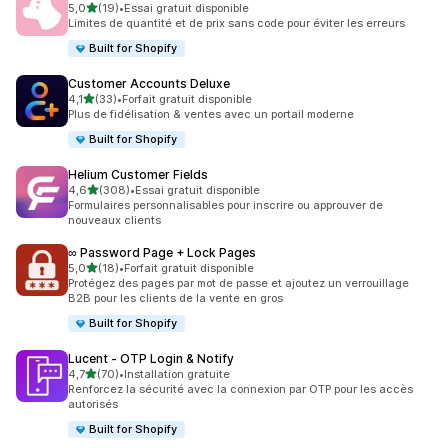
étoile(s) sur 5
5,0
(19)
•
Essai gratuit disponible
19 avis au total
Limites de quantité et de prix sans code pour éviter les erreurs
Built for Shopify
Customer Accounts Deluxe
étoile(s) sur 5
4,1
(33)
•
Forfait gratuit disponible
33 avis au total
Plus de fidélisation & ventes avec un portail moderne
Built for Shopify
Helium Customer Fields
étoile(s) sur 5
4,6
(308)
•
Essai gratuit disponible
308 avis au total
Formulaires personnalisables pour inscrire ou approuver de
nouveaux clients
∞ Password Page + Lock Pages
étoile(s) sur 5
5,0
(18)
•
Forfait gratuit disponible
18 avis au total
Protégez des pages par mot de passe et ajoutez un verrouillage
B2B pour les clients de la vente en gros
Built for Shopify
Lucent ‑ OTP Login & Notify
étoile(s) sur 5
4,7
(70)
•
Installation gratuite
70 avis au total
Renforcez la sécurité avec la connexion par OTP pour les accès
autorisés
Built for Shopify