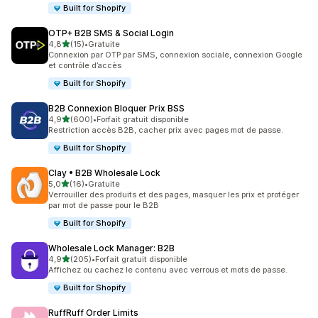
Built for Shopify
OTP+ B2B SMS & Social Login
étoile(s) sur 5
4,8
(15)
•
Gratuite
15 avis au total
Connexion par OTP par SMS, connexion sociale, connexion Google
et contrôle d’accès
Built for Shopify
B2B Connexion Bloquer Prix BSS
étoile(s) sur 5
4,9
(600)
•
Forfait gratuit disponible
600 avis au total
Restriction accès B2B, cacher prix avec pages mot de passe.
Built for Shopify
Clay • B2B Wholesale Lock
étoile(s) sur 5
5,0
(16)
•
Gratuite
16 avis au total
Verrouiller des produits et des pages, masquer les prix et protéger
par mot de passe pour le B2B
Built for Shopify
Wholesale Lock Manager: B2B
étoile(s) sur 5
4,9
(205)
•
Forfait gratuit disponible
205 avis au total
Affichez ou cachez le contenu avec verrous et mots de passe.
Built for Shopify
RuffRuff Order Limits