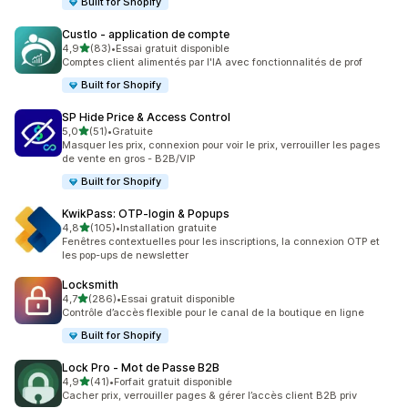
Built for Shopify
Custlo ‑ application de compte
étoile(s) sur 5
4,9
(83)
•
Essai gratuit disponible
83 avis au total
Comptes client alimentés par l'IA avec fonctionnalités de prof
Built for Shopify
SP Hide Price & Access Control
étoile(s) sur 5
5,0
(51)
•
Gratuite
51 avis au total
Masquer les prix, connexion pour voir le prix, verrouiller les pages
de vente en gros - B2B/VIP
Built for Shopify
KwikPass: OTP‑login & Popups
étoile(s) sur 5
4,8
(105)
•
Installation gratuite
105 avis au total
Fenêtres contextuelles pour les inscriptions, la connexion OTP et
les pop-ups de newsletter
Locksmith
étoile(s) sur 5
4,7
(286)
•
Essai gratuit disponible
286 avis au total
Contrôle d’accès flexible pour le canal de la boutique en ligne
Built for Shopify
Lock Pro ‑ Mot de Passe B2B
étoile(s) sur 5
4,9
(41)
•
Forfait gratuit disponible
41 avis au total
Cacher prix, verrouiller pages & gérer l’accès client B2B priv